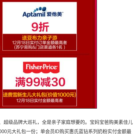
品、超级品牌大巡礼，全是亲子家庭想要的。宝妈宝爸购美素佳儿
4000元大礼包一份；单会员ID购买惠氏蓝钻系列奶粉实付金额最