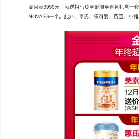
高且满3999元，就送祖马珑圣诞限量香氛礼盒一
NOVA5G一个。此外，亨氏、乐可爱、费雪、小