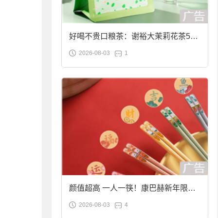
好喝不贵口粮茶：谢裕大茉莉花茶50g
2026-08-03
1
袋装9.9元到手
颜值超高 一人一筷！康巴赫新年限定
2026-08-03
4
合金筷子大促：19.9元