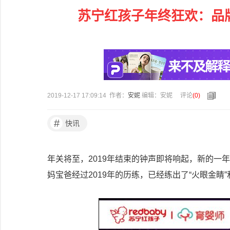
苏宁红孩子年终狂欢：品
2019-12-17 17:09:14 作者：
安妮
编辑：安妮
评论
(
0
)
#
快讯
年关将至，2019年结束的钟声即将响起，新的一
妈宝爸经过2019年的历练，已经练出了“火眼金睛