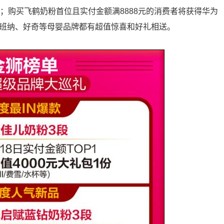
套；购买飞鹤奶粉首位且实付金额满8888元的消费者将获得华为
猪班纳、好奇等母婴品牌都有超值惊喜和好礼相送。