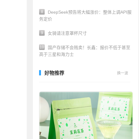
8
DeepSeek预告将大幅涨价：整体上调API服
务定价
9
女骑请注意罩杯尺寸
10
国产存储不会贱卖！长鑫：报价不低于甚至
高于三星和海力士
好物推荐
换一波