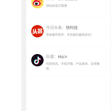
快科技官方微博
今日头条：
快科技
带来硬件软件、手机数码最快资讯！
抖音：
kkjcn
科技快讯、手机开箱、产品体验、应用推
荐...