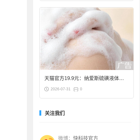
天猫官方19.9元：纳爱斯硫磺液体香
2026-07-31
0
皂2斤大促
关注我们
微博：
快科技官方