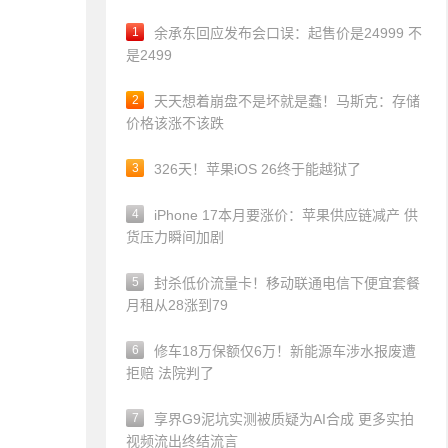
1
余承东回应发布会口误：起售价是24999 不
是2499
2
天天想着崩盘不是坏就是蠢！马斯克：存储
价格该涨不该跌
3
326天！苹果iOS 26终于能越狱了
4
iPhone 17本月要涨价：苹果供应链减产 供
货压力瞬间加剧
5
封杀低价流量卡！移动联通电信下便宜套餐
月租从28涨到79
6
修车18万保额仅6万！新能源车涉水报废遭
拒赔 法院判了
7
享界G9泥坑实测被质疑为AI合成 更多实拍
视频流出终结流言