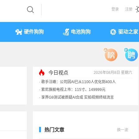
登录
注册
硬件狗狗
电池狗狗
驱动之家
今日视点
2026年08月8日 星期六
·
歌手汪峰：公司因AI已从1100人优化到400人
·
索尼旗舰电视上市：115寸、149999元
·
享界G9测试被质疑AI合成 实拍视频终结流言
·
SpaceX火箭残骸7倍音速撞月球 对比图像公布
·
苹果借长鑫存储压价韩系内存厂商！结果没用
热门文章
换一波