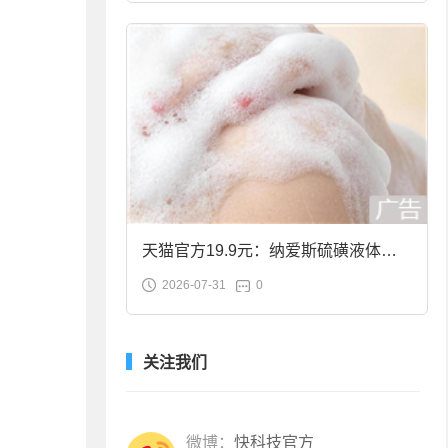
天猫官方19.9元：纳爱斯硫磺液体香
2026-07-31
0
皂2斤大促
关注我们
微博：
快科技官方