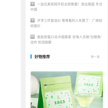
8
一加北美官网手机全部售罄！退出美国 专注
中国
9
开学三件套涨价 等等看的人失算了：厂商纷
纷提价
10
泰航拒载22名中国乘客 安保人员做“拉眼角”
动作 机场致歉
好物推荐
换一波