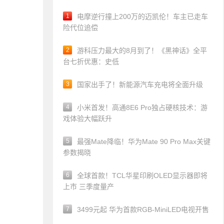
1
电摩逆行撞上200万的迈凯伦！车主已走车
险代位追偿
2
游科压力最大的8月到了！《黑神话》全平
台七折优惠：史低
3
国家出手了！新能源汽车充电将全面升级
4
小米首发！高通8E6 Pro独占硬核技术：游
戏体验大幅跃升
5
最强Mate降临！华为Mate 90 Pro Max关键
参数揭晓
6
全球首款！TCL华星印刷OLED显示器即将
上市 三季度量产
7
3499元起 华为首款RGB-MiniLED电视开售