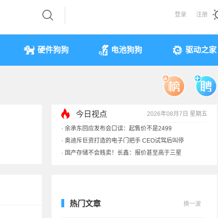
登录
注册
硬件狗狗
电池狗狗
驱动之家
今日视点
2026年08月7日 星期五
·
余承东回应发布会口误：起售价不是2499
·
奥迪斥巨资打造的电子门把手 CEO试驾后叫停
·
国产存储不会贱卖！长鑫：报价甚至高于三星
·
提前还车贷要向银行缴4万违约金？法院判了
热门文章
换一波