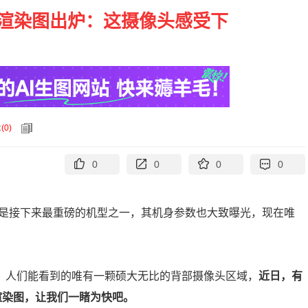
1全新渲染图出炉：这摄像头感受下
论
(
0
)
0
0
0
0
S11无疑是接下来最重磅的机型之一，其机身参数也大致曝光，现在唯
部，人们能看到的唯有一颗硕大无比的背部摄像头区域，
近日，有
新的渲染图，让我们一睹为快吧。