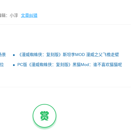
编辑：小淳
文章纠错
场景
《漫威蜘蛛侠：复刻版》斯坦李MOD 漫威之父飞檐走壁
位
PC版《漫威蜘蛛侠：复刻版》黑猫Mod：谁不喜欢猫猫呢