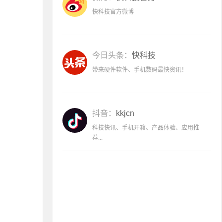
快科技官方微博
今日头条：
快科技
带来硬件软件、手机数码最快资讯！
抖音：
kkjcn
科技快讯、手机开箱、产品体验、应用推
荐...