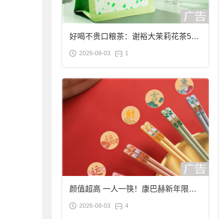
好喝不贵口粮茶：谢裕大茉莉花茶50g
2026-08-03
1
袋装9.9元到手
颜值超高 一人一筷！康巴赫新年限定
2026-08-03
4
合金筷子大促：19.9元