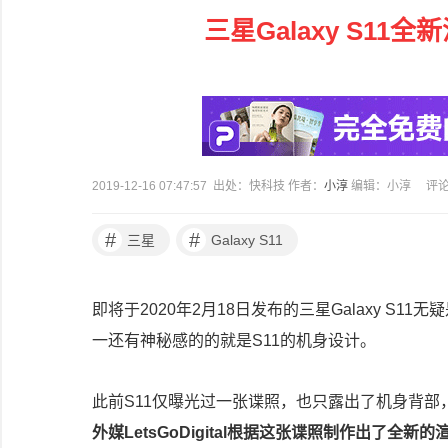
三星Galaxy S1
2019-12-16 07:47:57 出处：快科技 作者：
小淳
编辑：小淳
评
#
#
三星
Galaxy S11
即将于2020年2月18日发布的三星Galaxy 
一还有神秘感的的就是S11的机身设计。
此前S11仅曝光过一张谍照，也只露出了机身背
外媒LetsGoDigital根据这张谍照制作出了全