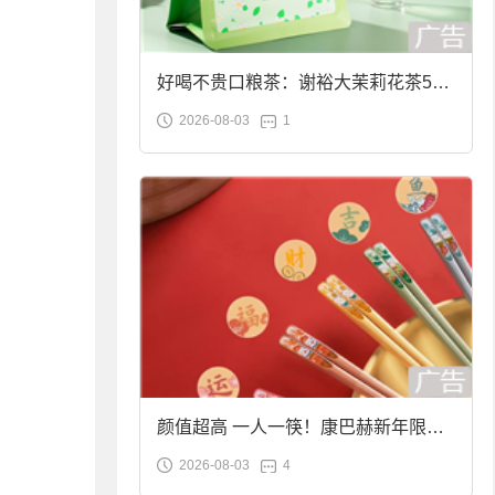
好喝不贵口粮茶：谢裕大茉莉花茶50g
2026-08-03
1
袋装9.9元到手
颜值超高 一人一筷！康巴赫新年限定
2026-08-03
4
合金筷子大促：19.9元