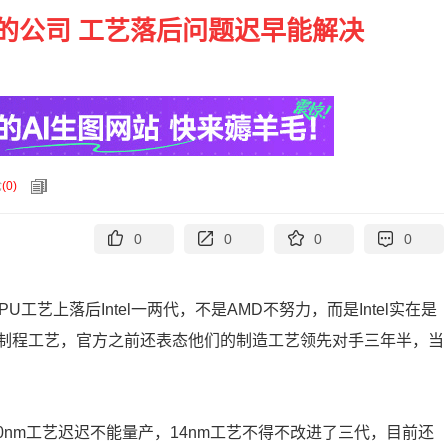
伟大的公司 工艺落后问题迟早能解决
论
(
0
)
0
0
0
0
PU
工艺上落后
Intel
一两代，不是
AMD
不努力，而是
Intel
实在是
制程工艺，官方之前还表态他们的制造工艺领先对手三年半，当
0nm
工艺迟迟不能量产，
14nm
工艺不得不改进了三代，目前还