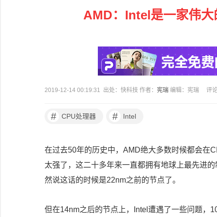
AMD：Intel是一家
2019-12-14 00:19:31 出处：快科技 作者：
宪瑞
编辑：宪瑞
评
#
#
CPU处理器
Intel
在过去
50
年的历史中，
AMD
绝大多数时候都会在
C
太强了，这二十多年来一直都拥有地球上最先进的
然说这话的时候是
22nm
之前的节点了。
但在
14nm
之后的节点上，
Intel
遭遇了一些问题，
1