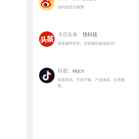
快科技官方微博
今日头条：
快科技
带来硬件软件、手机数码最快资讯！
抖音：
kkjcn
科技快讯、手机开箱、产品体验、应用推
荐...