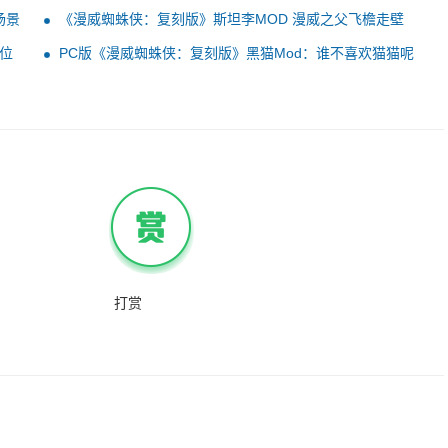
场景
《漫威蜘蛛侠：复刻版》斯坦李MOD 漫威之父飞檐走壁
位
PC版《漫威蜘蛛侠：复刻版》黑猫Mod：谁不喜欢猫猫呢
打赏