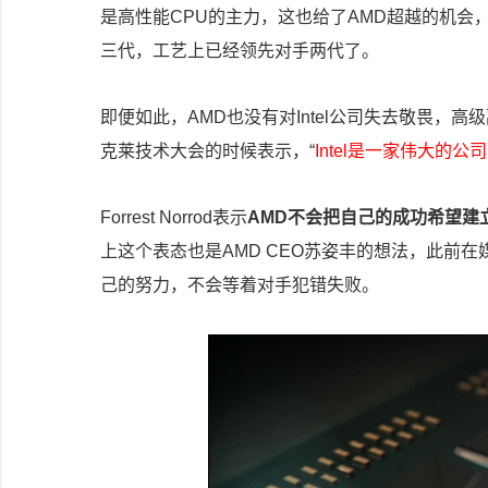
是高性能
CPU
的主力，这也给了
AMD
超越的机会
三代，工艺上已经领先对手两代了。
即便如此，
AMD
也没有对
Intel
公司失去敬畏，高级
克莱技术大会的时候表示，“
Intel
是一家伟大的公司
Forrest Norrod
表示
AMD
不会把自己的成功希望建
上这个表态也是
AMD CEO
苏姿丰的想法，此前在
己的努力，不会等着对手犯错失败。