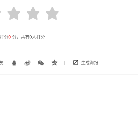
打分
0
分，共有
0
人打分
|
友:
生成海报