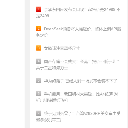
1
余承东回应发布会口误：起售价是24999 不
是2499
2
DeepSeek预告将大幅涨价：整体上调API服
务定价
3
女骑请注意罩杯尺寸
4
国产存储不会贱卖！长鑫：报价不低于甚至
高于三星和海力士
5
华为的摊子 已经大到一场发布会装不下了
6
手机能用！我国钢材大突破：比A4纸薄 对
折出钢铁版纸飞机
7
终于见到张雪了！台湾省820RR美女车主受
邀参观机车工厂