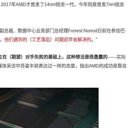
，
2017
年
AMD
才首发了
14nm
锐龙一代，今年则是首发
7nm
锐龙
副总裁、数据中心业务部门总经理
Forrest Norrod
日前在参加巴
，他们遇到的（工艺落后）问题迟早会解决的。
”
立在（期望）对手失败的基础上，这种想法是很愚蠢的
——实际
媒体采访中苏姿丰就表达过一样的态度，指出
AMD
的成功是靠自