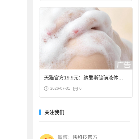
天猫官方19.9元：纳爱斯硫磺液体香
2026-07-31
0
皂2斤大促
关注我们
微博：
快科技官方