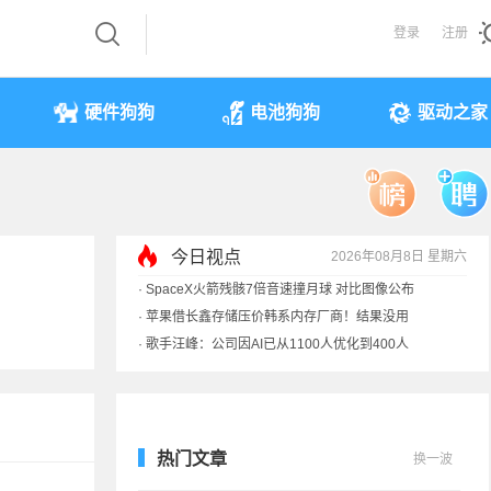
登录
注册
硬件狗狗
电池狗狗
驱动之家
今日视点
2026年08月8日 星期六
·
SpaceX火箭残骸7倍音速撞月球 对比图像公布
·
苹果借长鑫存储压价韩系内存厂商！结果没用
·
歌手汪峰：公司因AI已从1100人优化到400人
·
索尼旗舰电视上市：115寸、149999元
热门文章
换一波