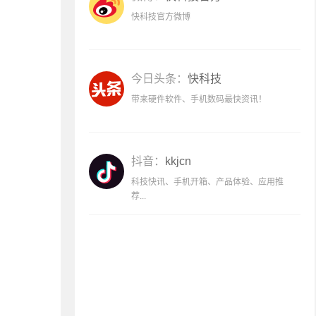
快科技官方微博
今日头条：
快科技
带来硬件软件、手机数码最快资讯！
抖音：
kkjcn
科技快讯、手机开箱、产品体验、应用推
荐...