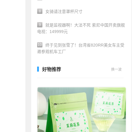
8
女骑请注意罩杯尺寸
9
就是监视器啊！大法不死 索尼中国开卖旗舰
电视：149999元
10
终于见到张雪了！台湾省820RR美女车主受
邀参观机车工厂
好物推荐
换一波