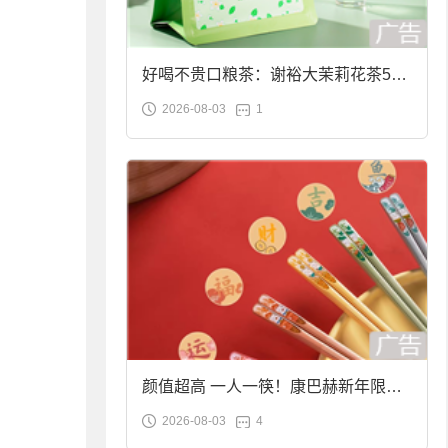
好喝不贵口粮茶：谢裕大茉莉花茶50g
2026-08-03
1
袋装9.9元到手
颜值超高 一人一筷！康巴赫新年限定
2026-08-03
4
合金筷子大促：19.9元