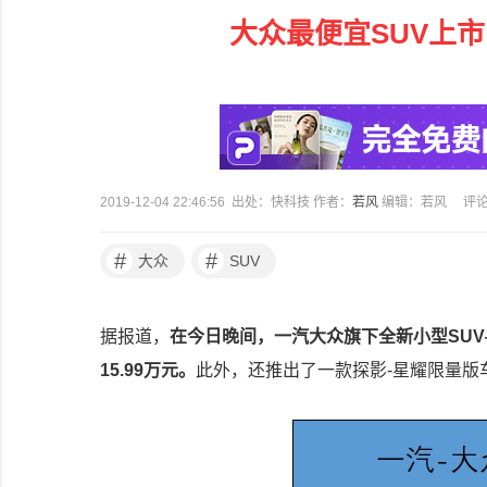
大众最便宜SUV上市
2019-12-04 22:46:56 出处：快科技 作者：
若风
编辑：若风
评
#
#
大众
SUV
据报道，
在今日晚间，一汽大众旗下全新小型SUV—
15.99万元。
此外，还推出了一款探影-星耀限量版车