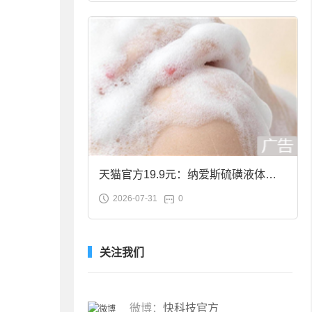
天猫官方19.9元：纳爱斯硫磺液体香
2026-07-31
0
皂2斤大促
关注我们
微博：
快科技官方