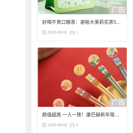
好喝不贵口粮茶：谢裕大茉莉花茶50g
2026-08-03
1
袋装9.9元到手
颜值超高 一人一筷！康巴赫新年限定
2026-08-03
4
合金筷子大促：19.9元