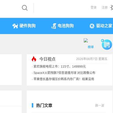
登录
注册
硬件狗狗
电池狗狗
驱动之家
今日视点
2026年08月7日 星期五
·
索尼旗舰电视上市：115寸、149999元
·
SpaceX火箭残骸7倍音速撞月球 对比图像公布
·
苹果借长鑫存储压价韩系内存厂商！结果没用
·
歌手汪峰：公司因AI已从1100人优化到400人
热门文章
换一波