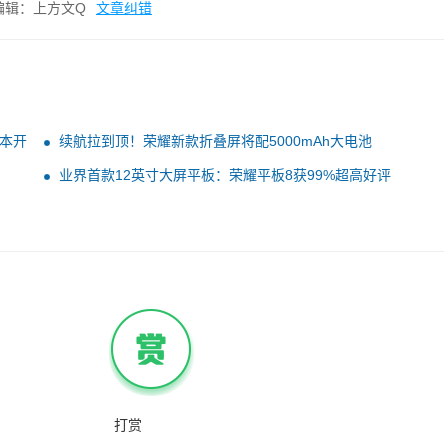
编辑：上方文Q
文章纠错
薄本开
续航拉到顶！荣耀新款折叠屏将配5000mAh大电池
业界首款12英寸大屏平板：荣耀平板8获99%超高好评
打赏