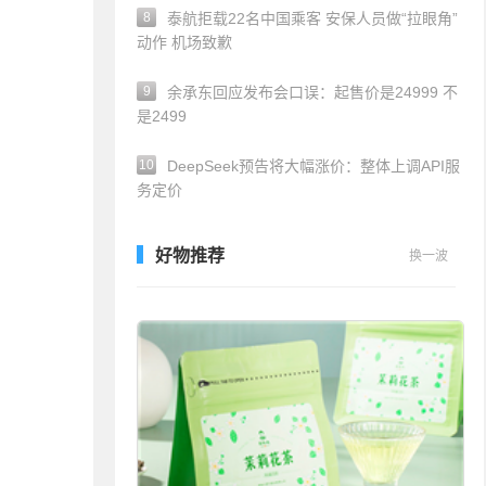
8
泰航拒载22名中国乘客 安保人员做“拉眼角”
动作 机场致歉
9
余承东回应发布会口误：起售价是24999 不
是2499
10
DeepSeek预告将大幅涨价：整体上调API服
务定价
好物推荐
换一波