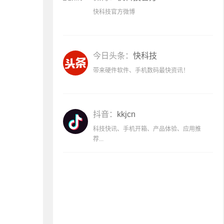
快科技官方微博
今日头条：
快科技
带来硬件软件、手机数码最快资讯！
抖音：
kkjcn
科技快讯、手机开箱、产品体验、应用推
荐...