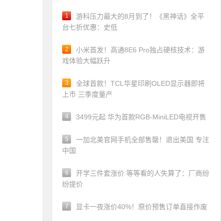
1
游科压力最大的8月到了！《黑神话》全平
台七折优惠：史低
2
小米首发！高通8E6 Pro独占硬核技术：游
戏体验大幅跃升
3
全球首款！TCL华星印刷OLED显示器即将
上市 三季度量产
4
3499元起 华为首款RGB-MiniLED电视开售
5
一加北美官网手机全部售罄！退出美国 专注
中国
6
开学三件套涨价 等等看的人失算了：厂商纷
纷提价
7
显卡一夜涨价40%！原价预售订单直接作废