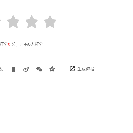
打分
0
分，共有
0
人打分
|
友:
生成海报