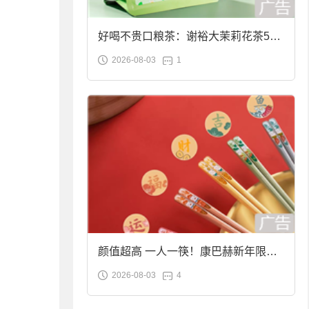
好喝不贵口粮茶：谢裕大茉莉花茶50g
2026-08-03
1
袋装9.9元到手
颜值超高 一人一筷！康巴赫新年限定
2026-08-03
4
合金筷子大促：19.9元