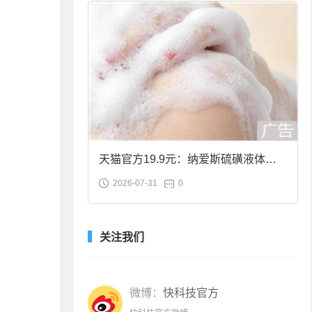
天猫官方19.9元：纳爱斯硫磺液体香
2026-07-31
0
皂2斤大促
关注我们
微博：
快科技官方