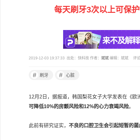
每天刷牙3次以上可保
2019-12-03 19:37:33 出处：快科技 作者：
斌斌
编辑：斌斌
评
#
#
刷牙
心脏
12月2日，据报道，韩国梨花女子大学发表在《
可降低10%的房颤风险和12%的心力衰竭风险
。
此前有研究证实，
不良的口腔卫生会引起短暂的菌