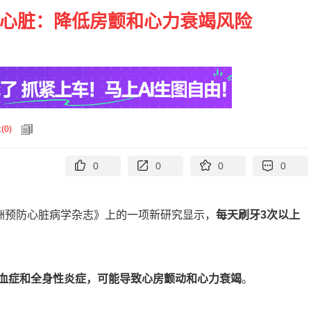
护心脏：降低房颤和心力衰竭风险
论
(
0
)
0
0
0
0
欧洲预防心脏病学杂志》上的一项新研究显示，
每天刷牙3次以上
血症和全身性炎症，可能导致心房颤动和心力衰竭
。