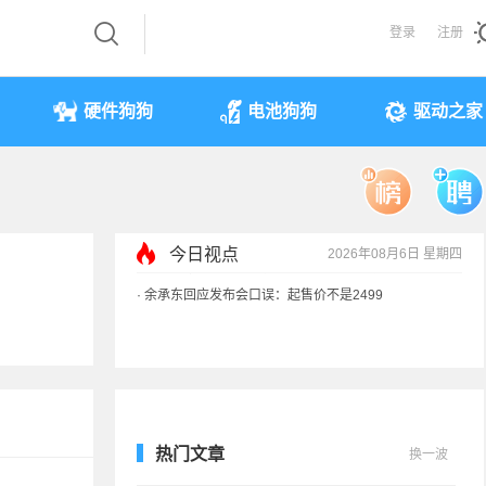
登录
注册
硬件狗狗
电池狗狗
驱动之家
今日视点
2026年08月6日 星期四
·
余承东回应发布会口误：起售价不是2499
·
奥迪斥巨资打造的电子门把手 CEO试驾后叫停
·
国产存储不会贱卖！长鑫：报价甚至高于三星
·
提前还车贷要向银行缴4万违约金？法院判了
热门文章
换一波