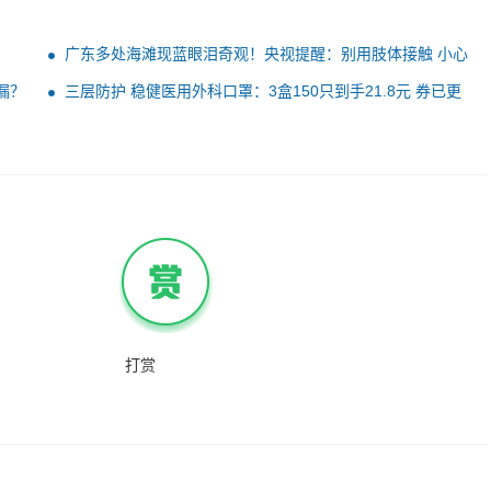
广东多处海滩现蓝眼泪奇观！央视提醒：别用肢体接触 小心
病毒
漏？
三层防护 稳健医用外科口罩：3盒150只到手21.8元 券已更
新
打赏