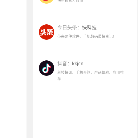
快科技官方微博
今日头条：
快科技
带来硬件软件、手机数码最快资讯！
抖音：
kkjcn
科技快讯、手机开箱、产品体验、应用推
荐...