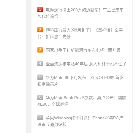
1
电摩逆行撞上200万的迈凯伦！车主已走车
险代位追偿
2
游科压力最大的8月到了！《黑神话》全平
台七折优惠：史低
3
国家出手了！新能源汽车充电将全面升级
4
全面淘汰核电站40年后 意大利终于忍不住了
5
华为Mate 90下月发布！双层OLED屏 首发
韬定律芯片
6
华为MateBook Pro S参数、卖点公布：麒麟
XE90、全球最轻
7
苹果Windows终于打通！iPhone将与PC跨
设备互通剪贴板