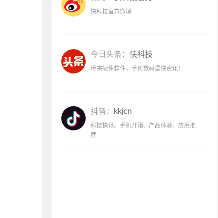
快科技官方微博
今日头条：
快科技
带来硬件软件、手机数码最快资讯！
抖音：
kkjcn
科技快讯、手机开箱、产品体验、应用推
荐...