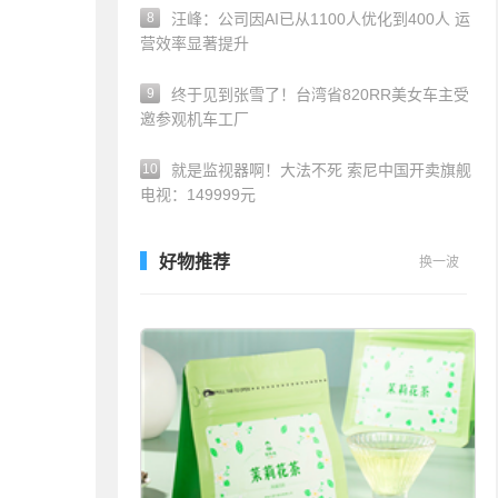
8
汪峰：公司因AI已从1100人优化到400人 运
营效率显著提升
9
终于见到张雪了！台湾省820RR美女车主受
邀参观机车工厂
10
就是监视器啊！大法不死 索尼中国开卖旗舰
电视：149999元
好物推荐
换一波