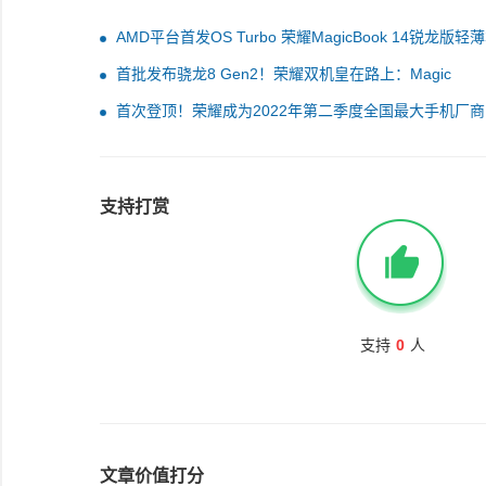
AMD平台首发OS Turbo 荣耀MagicBook 14锐龙版轻
卖：4799元起
首批发布骁龙8 Gen2！荣耀双机皇在路上：Magic
V2/Magic 5都来了
首次登顶！荣耀成为2022年第二季度全国最大手机厂商
支持打赏
支持
0
人
文章价值打分