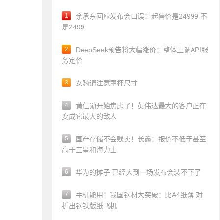
1
余承东回应发布会口误：起售价是24999 不
是2499
2
DeepSeek预告将大幅涨价：整体上调API服
务定价
3
女骑请注意罩杯尺寸
4
黄仁勋开始焦虑了！英伟达最大的客户正在
变成它最大的敌人
5
国产存储不会贱卖！长鑫：报价不低于甚至
高于三星和海力士
6
华为的摊子 已经大到一场发布会装不下了
7
手机能用！我国钢材大突破：比A4纸薄 对
折出钢铁版纸飞机