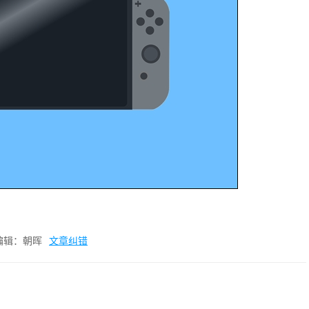
编辑：朝晖
文章纠错