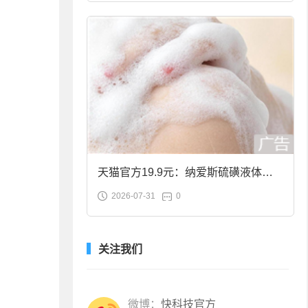
天猫官方19.9元：纳爱斯硫磺液体香
2026-07-31
0
皂2斤大促
关注我们
微博：
快科技官方