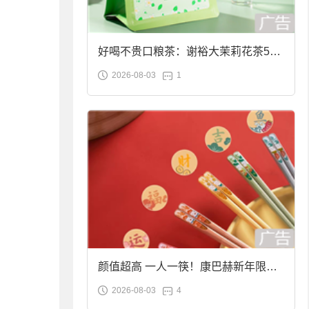
好喝不贵口粮茶：谢裕大茉莉花茶50g
2026-08-03
1
袋装9.9元到手
颜值超高 一人一筷！康巴赫新年限定
2026-08-03
4
合金筷子大促：19.9元