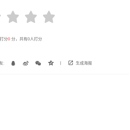
打分
0
分，共有
0
人打分
|
友:
生成海报