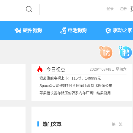
登录
注册
硬件狗狗
电池狗狗
驱动之家
今日视点
2026年08月8日 星期六
·
索尼旗舰电视上市：115寸、149999元
·
SpaceX火箭残骸7倍音速撞月球 对比图像公布
·
苹果借长鑫存储压价韩系内存厂商！结果没用
·
歌手汪峰：公司因AI已从1100人优化到400人
热门文章
换一波