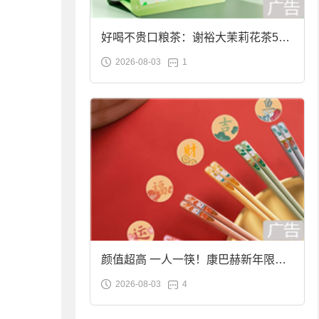
好喝不贵口粮茶：谢裕大茉莉花茶50g
2026-08-03
1
袋装9.9元到手
颜值超高 一人一筷！康巴赫新年限定
2026-08-03
4
合金筷子大促：19.9元