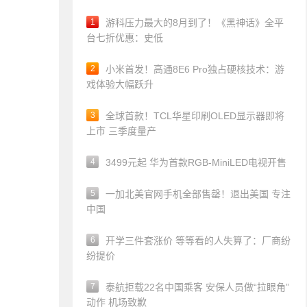
1
游科压力最大的8月到了！《黑神话》全平
台七折优惠：史低
2
小米首发！高通8E6 Pro独占硬核技术：游
戏体验大幅跃升
3
全球首款！TCL华星印刷OLED显示器即将
上市 三季度量产
4
3499元起 华为首款RGB-MiniLED电视开售
5
一加北美官网手机全部售罄！退出美国 专注
中国
6
开学三件套涨价 等等看的人失算了：厂商纷
纷提价
7
泰航拒载22名中国乘客 安保人员做“拉眼角”
动作 机场致歉