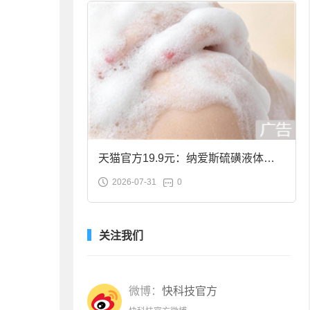
天猫官方19.9元：纳爱斯硫磺液体香
2026-07-31
0
皂2斤大促
关注我们
微博：
快科技官方