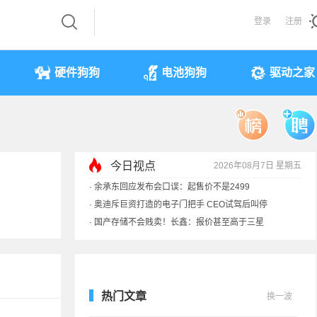
登录
注册
硬件狗狗
电池狗狗
驱动之家
·
余承东回应发布会口误：起售价不是2499
今日视点
2026年08月7日 星期五
·
奥迪斥巨资打造的电子门把手 CEO试驾后叫停
·
国产存储不会贱卖！长鑫：报价甚至高于三星
·
提前还车贷要向银行缴4万违约金？法院判了
热门文章
换一波