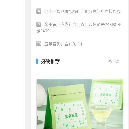
8
显卡一夜涨价40%！原价预售订单直接作废
9
余承东回应发布会口误：起售价是24999 不
是2499
10
卫星巨头：宣布破产！
好物推荐
换一波