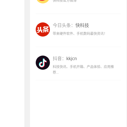
快科技官方微博
今日头条：
快科技
带来硬件软件、手机数码最快资讯！
抖音：
kkjcn
科技快讯、手机开箱、产品体验、应用推
荐...