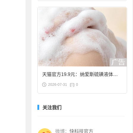
天猫官方19.9元：纳爱斯硫磺液体香
2026-07-31
0
皂2斤大促
关注我们
微博：
快科技官方