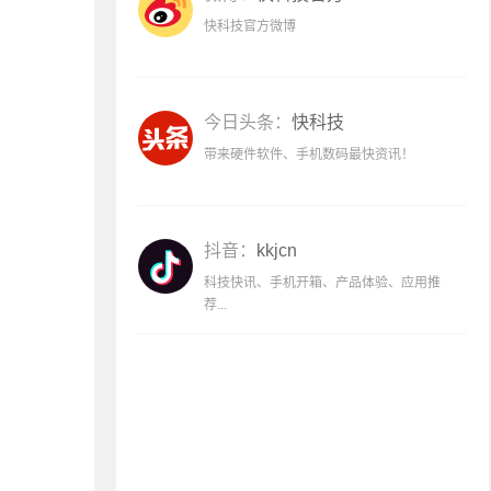
快科技官方微博
今日头条：
快科技
带来硬件软件、手机数码最快资讯！
抖音：
kkjcn
科技快讯、手机开箱、产品体验、应用推
荐...