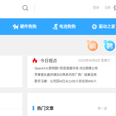
登录
注册
硬件狗狗
电池狗狗
驱动之家
今日视点
2026年08月8日 星期六
·
SpaceX火箭残骸7倍音速撞月球 对比图像公布
·
苹果借长鑫存储压价韩系内存厂商！结果没用
·
歌手汪峰：公司因AI已从1100人优化到400人
·
索尼旗舰电视上市：115寸、149999元
热门文章
换一波