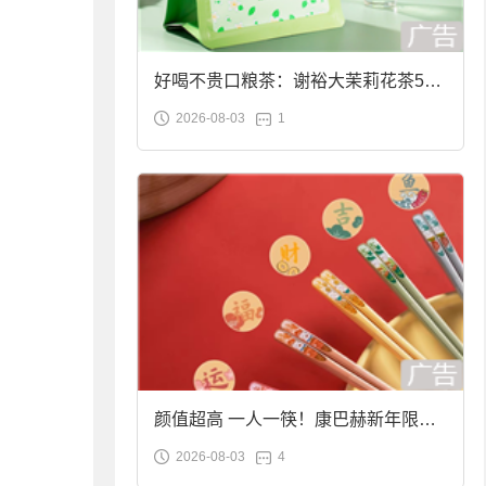
好喝不贵口粮茶：谢裕大茉莉花茶50g
2026-08-03
1
袋装9.9元到手
颜值超高 一人一筷！康巴赫新年限定
2026-08-03
4
合金筷子大促：19.9元