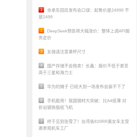
1
余承东回应发布会口误：起售价是24999 不
是2499
2
DeepSeek预告将大幅涨价：整体上调API服
务定价
3
女骑请注意罩杯尺寸
4
国产存储不会贱卖！长鑫：报价不低于甚至
高于三星和海力士
5
华为的摊子 已经大到一场发布会装不下了
6
手机能用！我国钢材大突破：比A4纸薄 对
折出钢铁版纸飞机
7
终于见到张雪了！台湾省820RR美女车主受
邀参观机车工厂