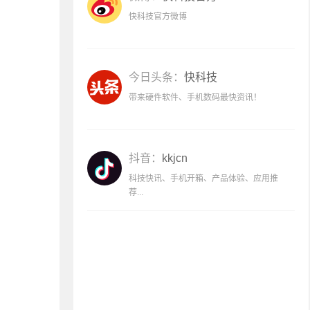
快科技官方微博
今日头条：
快科技
带来硬件软件、手机数码最快资讯！
抖音：
kkjcn
科技快讯、手机开箱、产品体验、应用推
荐...