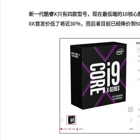
新一代酷睿X只有四款型号，现在最低端的10核心酷睿i
0X首发价低了将近30％，而后者目前已经降价到5