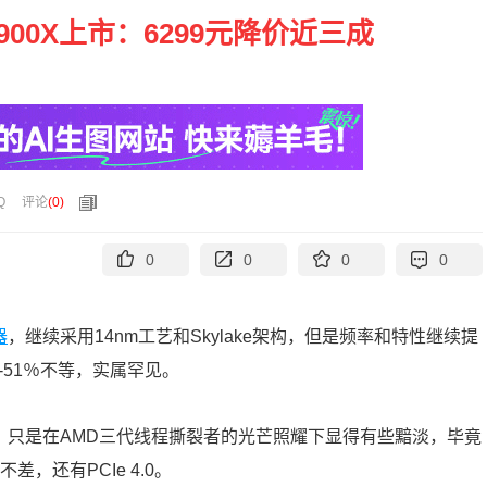
-10900X上市：6299元降价近三成
Q
评论
(
0
)
0
0
0
0
器
，继续采用14nm工艺和Skylake架构，但是频率和特性继续提
-51％不等，实属罕见。
，只是在AMD三代线程撕裂者的光芒照耀下显得有些黯淡，毕竟
，还有PCIe 4.0。