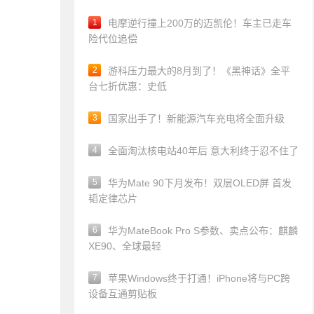
1
电摩逆行撞上200万的迈凯伦！车主已走车
险代位追偿
2
游科压力最大的8月到了！《黑神话》全平
台七折优惠：史低
3
国家出手了！新能源汽车充电将全面升级
4
全面淘汰核电站40年后 意大利终于忍不住了
5
华为Mate 90下月发布！双层OLED屏 首发
韬定律芯片
6
华为MateBook Pro S参数、卖点公布：麒麟
XE90、全球最轻
7
苹果Windows终于打通！iPhone将与PC跨
设备互通剪贴板