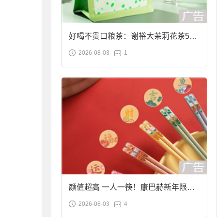
好喝不贵口粮茶：谢裕大茉莉花茶50g
2026-08-03
1
袋装9.9元到手
颜值超高 一人一筷！康巴赫新年限定
2026-08-03
4
合金筷子大促：19.9元