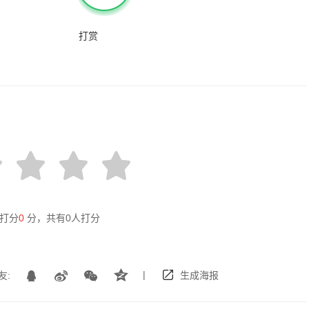
打赏
打分
0
分，共有
0
人打分
|
友:
生成海报