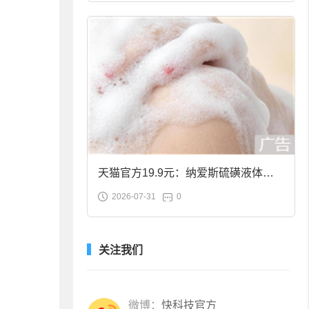
天猫官方19.9元：纳爱斯硫磺液体香
2026-07-31
0
皂2斤大促
关注我们
微博：
快科技官方