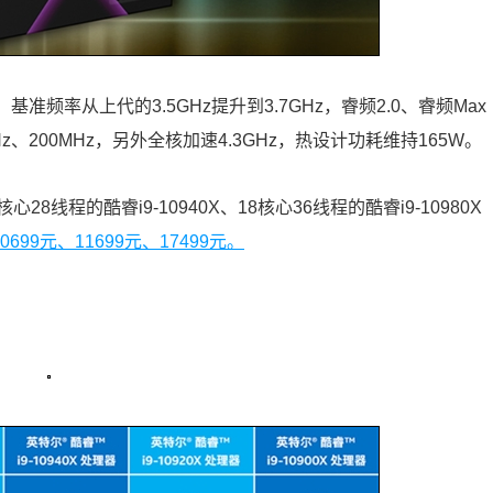
缓存，基准频率从上代的3.5GHz提升到3.7GHz，睿频2.0、睿频Max
MHz、200MHz，另外全核加速4.3GHz，热设计功耗维持165W。
心28线程的酷睿i9-10940X、18核心36线程的酷睿i9-10980X
99元、11699元、17499元。