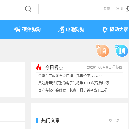
登录
注册
硬件狗狗
电池狗狗
驱动之家
今日视点
2026年08月6日 星期四
·
余承东回应发布会口误：起售价不是2499
·
奥迪斥巨资打造的电子门把手 CEO试驾后叫停
·
国产存储不会贱卖！长鑫：报价甚至高于三星
·
提前还车贷要向银行缴4万违约金？法院判了
热门文章
换一波