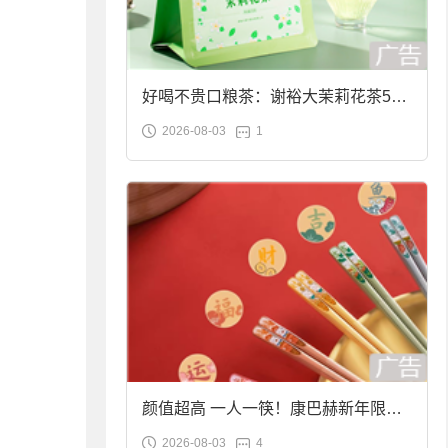
好喝不贵口粮茶：谢裕大茉莉花茶50g
2026-08-03
1
袋装9.9元到手
颜值超高 一人一筷！康巴赫新年限定
2026-08-03
4