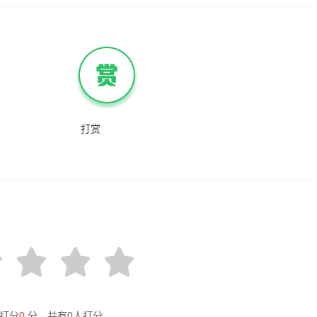
打赏
打分
0
分，共有
0
人打分