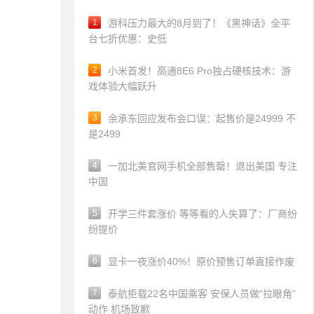
1
游科压力最大的8月到了！《黑神话》全平
台七折优惠：史低
2
小米首发！高通8E6 Pro独占硬核技术：游
戏体验大幅跃升
3
余承东回应发布会口误：起售价是24999 不
是2499
4
一加北美官网手机全部售罄！退出美国 专注
中国
5
开学三件套涨价 等等看的人失算了：厂商纷
纷提价
6
显卡一夜涨价40%！原价预售订单直接作废
7
泰航拒载22名中国乘客 安保人员做“拉眼角”
动作 机场致歉