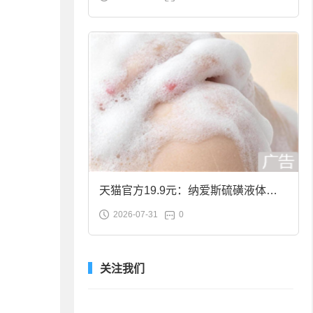
合金筷子大促：19.9元
天猫官方19.9元：纳爱斯硫磺液体香
2026-07-31
0
皂2斤大促
关注我们