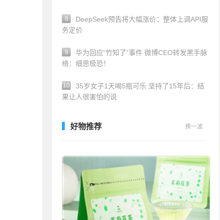
8
DeepSeek预告将大幅涨价：整体上调API服
务定价
9
华为回应“竹知了”事件 微博CEO转发黑手脉
络：细思极恐！
10
35岁女子1天喝5瓶可乐 坚持了15年后：结
果让人很害怕的说
好物推荐
换一波