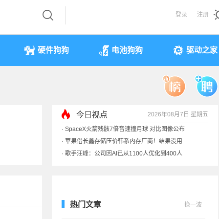
登录
注册
硬件狗狗
电池狗狗
驱动之家
今日视点
2026年08月7日 星期五
·
SpaceX火箭残骸7倍音速撞月球 对比图像公布
·
苹果借长鑫存储压价韩系内存厂商！结果没用
·
歌手汪峰：公司因AI已从1100人优化到400人
·
索尼旗舰电视上市：115寸、149999元
热门文章
换一波