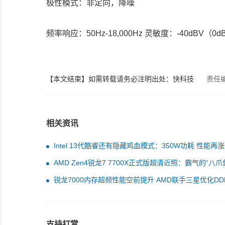
极性模式：非定向，降噪
频率响应：50Hz-18,000Hz 灵敏度：-40dBV（0dB=
【本文结束】如需转载请务必注明出处：快科技
责任
相关资讯
Intel 13代酷睿还有隐藏鸡血模式：350W功耗 性能再涨
AMD Zen4锐龙7 7700X正式版超清近照：霸气的“八爪
锐龙7000内存超频性能空前提升 AMD联手三星优化DD
支持打赏