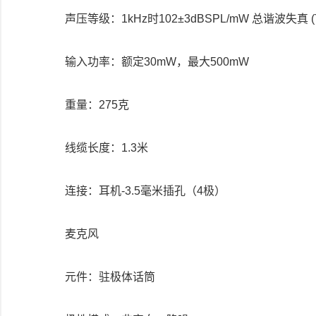
声压等级：1kHz时102±3dBSPL/mW 总谐波失真 (T.
输入功率：额定30mW，最大500mW
重量：275克
线缆长度：1.3米
连接：耳机-3.5毫米插孔（4极）
麦克风
元件：驻极体话筒