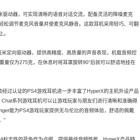
内置40毫米驱动器，可实现清晰的语音对话交流，配备灵活的降噪麦克
轻松调节麦克风音量并使麦克风静音。这款耳机采用轻巧、可翻
上。
耳机采用50毫米定向驱动器，提供高精度、高质量的声音表现，机载音频控
ger重量仅为275克，在休息时将耳罩旋转90°后就可以舒适地挂在
款经过认证的PS4游戏耳机进一步丰富了HyperX的主机外设产品
oud Chat系列游戏耳机可以让游戏玩家与朋友们进行清晰和准确碍
tinger能为PS4游戏玩家提供无与伦比的音频体验，舒适的佩戴
。”
4标志性的蓝色作为点缀，提供最佳音频性能、HyperX产品特