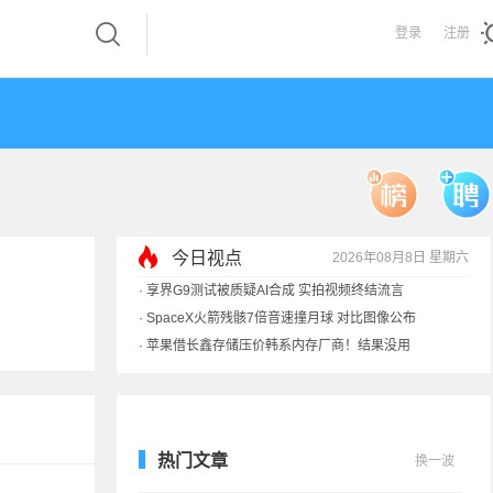
登录
注册
今日视点
2026年08月8日 星期六
·
享界G9测试被质疑AI合成 实拍视频终结流言
·
SpaceX火箭残骸7倍音速撞月球 对比图像公布
·
苹果借长鑫存储压价韩系内存厂商！结果没用
·
歌手汪峰：公司因AI已从1100人优化到400人
·
索尼旗舰电视上市：115寸、149999元
热门文章
换一波