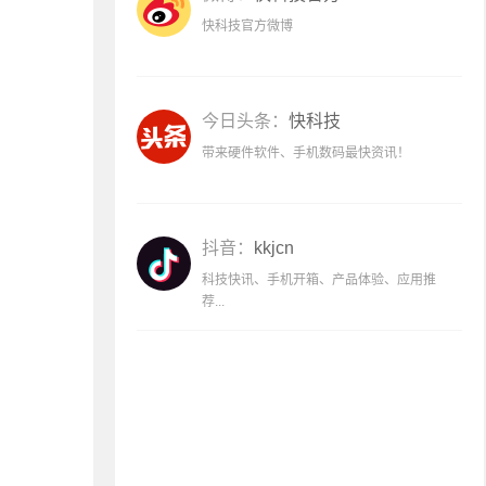
快科技官方微博
今日头条：
快科技
带来硬件软件、手机数码最快资讯！
抖音：
kkjcn
科技快讯、手机开箱、产品体验、应用推
荐...