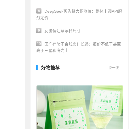
8
DeepSeek预告将大幅涨价：整体上调API服
务定价
9
女骑请注意罩杯尺寸
10
国产存储不会贱卖！长鑫：报价不低于甚至
高于三星和海力士
好物推荐
换一波