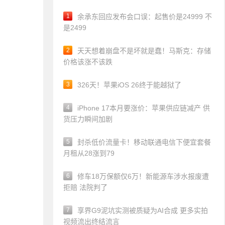
1
余承东回应发布会口误：起售价是24999 不
是2499
2
天天想着崩盘不是坏就是蠢！马斯克：存储
价格该涨不该跌
3
326天！苹果iOS 26终于能越狱了
4
iPhone 17本月要涨价：苹果供应链减产 供
货压力瞬间加剧
5
封杀低价流量卡！移动联通电信下便宜套餐
月租从28涨到79
6
修车18万保额仅6万！新能源车涉水报废遭
拒赔 法院判了
7
享界G9泥坑实测被质疑为AI合成 更多实拍
视频流出终结流言