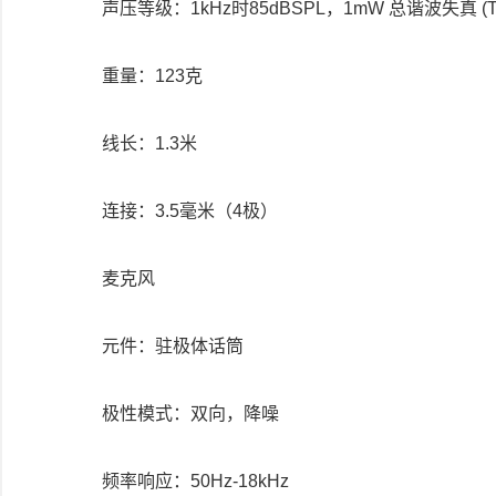
声压等级：1kHz时85dBSPL，1mW 总谐波失真 (T.H
重量：123克
线长：1.3米
连接：3.5毫米（4极）
麦克风
元件：驻极体话筒
极性模式：双向，降噪
频率响应：50Hz-18kHz