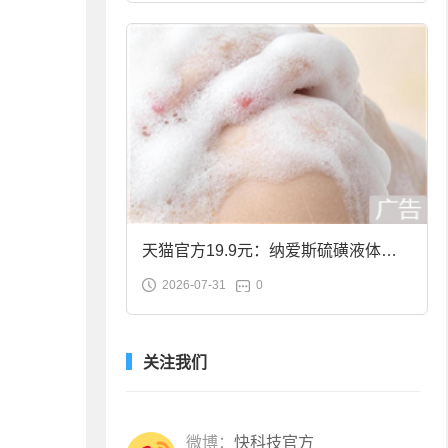
天猫官方19.9元：纳爱斯硫磺液体香
2026-07-31
0
皂2斤大促
关注我们
微博：
快科技官方