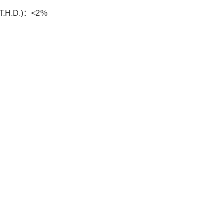
H.D.)：<2％