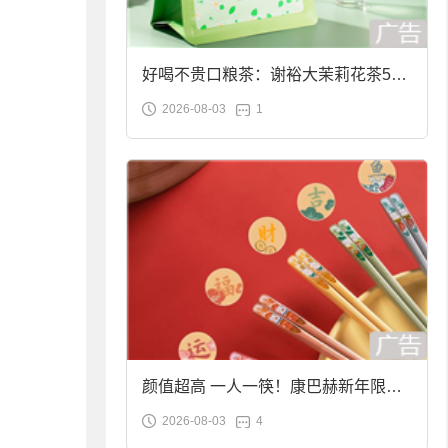
好喝不贵口粮茶：谢裕大茉莉花茶50g
2026-08-03
1
袋装9.9元到手
颜值超高 一人一筷！康巴赫新年限定
2026-08-03
4
合金筷子大促：19.9元