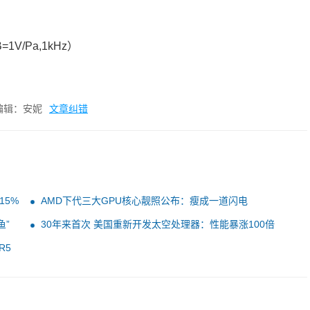
1V/Pa,1kHz）
编辑：安妮
文章纠错
15%
AMD下代三大GPU核心靓照公布：瘦成一道闪电
鱼”
30年来首次 美国重新开发太空处理器：性能暴涨100倍
R5