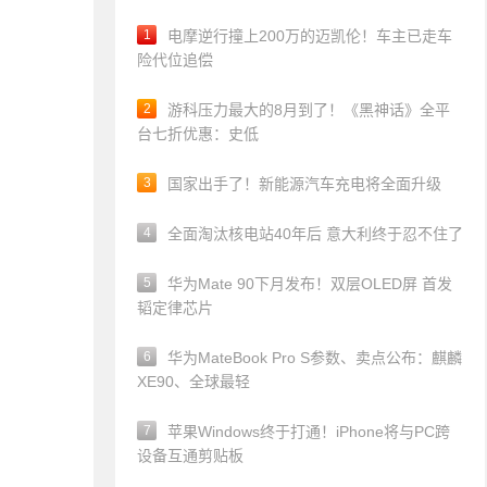
1
电摩逆行撞上200万的迈凯伦！车主已走车
险代位追偿
2
游科压力最大的8月到了！《黑神话》全平
台七折优惠：史低
3
国家出手了！新能源汽车充电将全面升级
4
全面淘汰核电站40年后 意大利终于忍不住了
5
华为Mate 90下月发布！双层OLED屏 首发
韬定律芯片
6
华为MateBook Pro S参数、卖点公布：麒麟
XE90、全球最轻
7
苹果Windows终于打通！iPhone将与PC跨
设备互通剪贴板