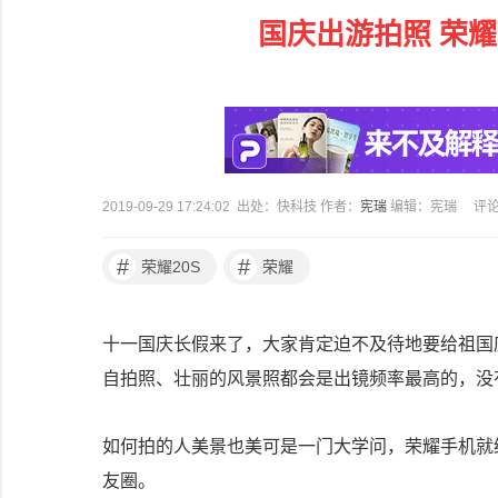
国庆出游拍照 荣耀
2019-09-29 17:24:02 出处：快科技 作者：
宪瑞
编辑：宪瑞
评
#
#
荣耀20S
荣耀
十一国庆长假来了，大家肯定迫不及待地要给祖国
自拍照、壮丽的风景照都会是出镜频率最高的，没
如何拍的人美景也美可是一门大学问，荣耀手机就
友圈。