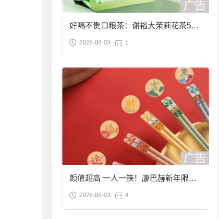
好喝不贵口粮茶：谢裕大茉莉花茶50g
2026-08-03
1
袋装9.9元到手
颜值超高 一人一筷！康巴赫新年限定
2026-08-03
4
合金筷子大促：19.9元