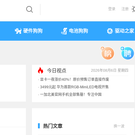
登录
注册
硬件狗狗
电池狗狗
驱动之家
今日视点
2026年08月6日 星期四
·
显卡一夜涨价40%！原价预售订单直接作废
·
3499元起 华为首款RGB-MiniLED电视开售
·
一加北美官网手机全部售罄！专注中国
·
《黑神话》全平台七折优惠：史低
热门文章
换一波