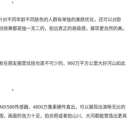
，针对不同年龄不同肤色的人群有单独的美颜优化，还可以对卧
拍效果都是独一无二的，拍出真正的高级感，展现更自然的美。
发在朋友圈里炫技也是不可少的，960万平方公里大好河山如此
尼IMX586传感器，4800万像素硬件直出，可以展现出清晰无比的
围，画面的张力十足，拍合照或者拍山川、大河都能营造出更具