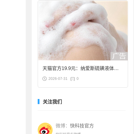
天猫官方19.9元：纳爱斯硫磺液体香
2026-07-31
0
皂2斤大促
关注我们
微博：
快科技官方