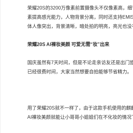
荣耀20S的3200万像素前置摄像头不仅像素高
素提高感光能力，人物背景分离，同时还支持EM
体人像突出，背景清晰，暗处拍的明亮，亮光也没
荣耀20S AI裸妆美颜 可爱无需“妆”出来
国庆虽然有7天时间，但是不论走亲访友还是出门
已经很费时间，大家当然想要自拍能够节省精力。
用了荣耀20S就不一样了，由于这款手机使用的麒麟
AI裸妆美颜就能让小哥哥小姐姐们在不化妆的情况