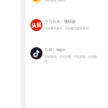
快科技官方微博
今日头条：
快科技
带来硬件软件、手机数码最快资讯！
抖音：
kkjcn
科技快讯、手机开箱、产品体验、应用推
荐...