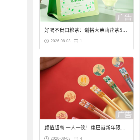
好喝不贵口粮茶：谢裕大茉莉花茶50g
2026-08-03
1
袋装9.9元到手
颜值超高 一人一筷！康巴赫新年限定
2026-08-03
4