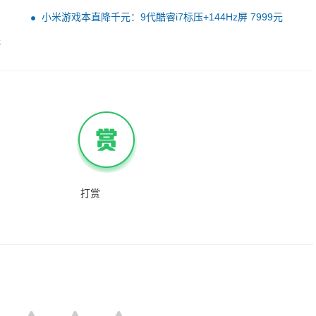
小米游戏本直降千元：9代酷睿i7标压+144Hz屏 7999元
元
打赏