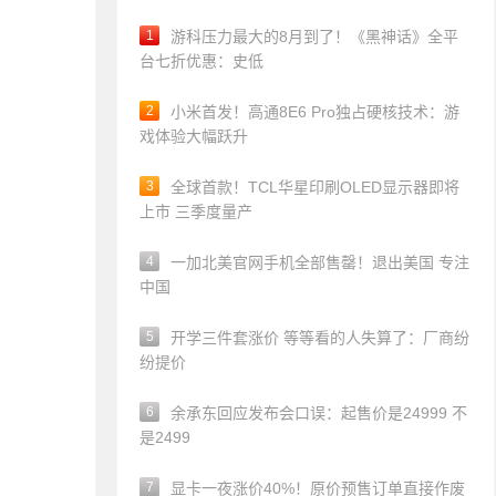
1
游科压力最大的8月到了！《黑神话》全平
台七折优惠：史低
2
小米首发！高通8E6 Pro独占硬核技术：游
戏体验大幅跃升
3
全球首款！TCL华星印刷OLED显示器即将
上市 三季度量产
4
一加北美官网手机全部售罄！退出美国 专注
中国
5
开学三件套涨价 等等看的人失算了：厂商纷
纷提价
6
余承东回应发布会口误：起售价是24999 不
是2499
7
显卡一夜涨价40%！原价预售订单直接作废