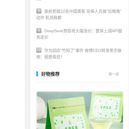
8
泰航拒载22名中国乘客 安保人员做“拉眼角”
动作 机场致歉
9
DeepSeek预告将大幅涨价：整体上调API服
务定价
10
华为回应“竹知了”事件 微博CEO转发黑手脉
络：细思极恐！
好物推荐
换一波