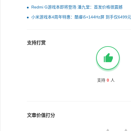
席
Redmi G游戏本即将登场 潘九堂：首发价格很震撼
小米游戏本4周年特惠：酷睿i5+144Hz屏 到手仅6499
支持打赏
支持
0
人
文章价值打分