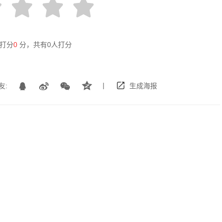
打分
0
分，共有
0
人打分
|
友:
生成海报