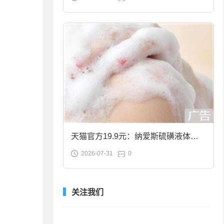
合金筷子大促：19.9元
天猫官方19.9元：纳爱斯硫磺液体香
2026-07-31
0
皂2斤大促
关注我们