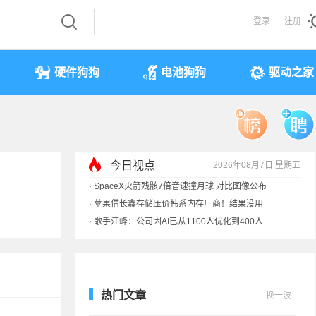
登录
注册
硬件狗狗
电池狗狗
驱动之家
今日视点
2026年08月7日 星期五
·
SpaceX火箭残骸7倍音速撞月球 对比图像公布
·
苹果借长鑫存储压价韩系内存厂商！结果没用
·
歌手汪峰：公司因AI已从1100人优化到400人
·
索尼旗舰电视上市：115寸、149999元
热门文章
换一波