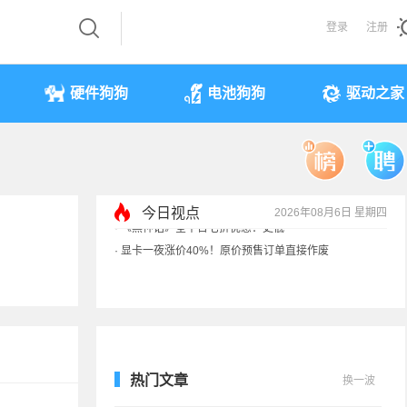
登录
注册
硬件狗狗
电池狗狗
驱动之家
今日视点
2026年08月6日 星期四
·
显卡一夜涨价40%！原价预售订单直接作废
·
3499元起 华为首款RGB-MiniLED电视开售
·
一加北美官网手机全部售罄！专注中国
·
《黑神话》全平台七折优惠：史低
热门文章
换一波