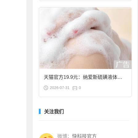
天猫官方19.9元：纳爱斯硫磺液体香
2026-07-31
0
皂2斤大促
关注我们
微博：
快科技官方