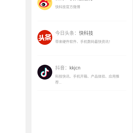
快科技官方微博
今日头条：
快科技
带来硬件软件、手机数码最快资讯！
抖音：
kkjcn
科技快讯、手机开箱、产品体验、应用推
荐...