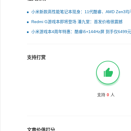
小米新款高性能笔记本现身：11代酷睿、AMD Zen3均
席
Redmi G游戏本即将登场 潘九堂：首发价格很震撼
小米游戏本4周年特惠：酷睿i5+144Hz屏 到手仅6499
支持打赏
支持
0
人
文章价值打分