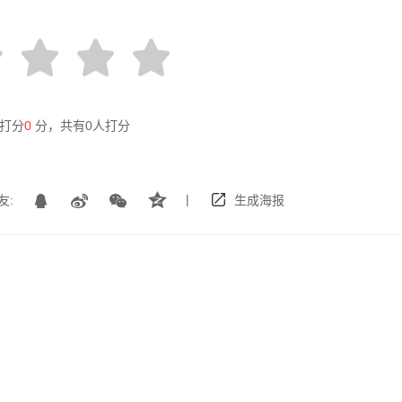
打分
0
分，共有
0
人打分
|
友:
生成海报