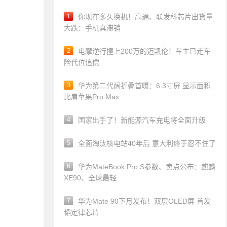
1
你现在多久换机！高通、联发科芯片出货量
大跌：手机真滞销
2
电摩逆行撞上200万的迈凯伦！车主已走车
险代位追偿
3
华为第二代阔折叠首曝：6.3寸屏 显示面积
比肩苹果Pro Max
4
国家出手了！新能源汽车充电将全面升级
5
全面淘汰核电站40年后 意大利终于忍不住了
6
华为MateBook Pro S参数、卖点公布：麒麟
XE90、全球最轻
7
华为Mate 90下月发布！双层OLED屏 首发
韬定律芯片