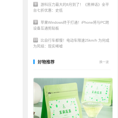
8
游科压力最大的8月到了！《黑神话》全平
台七折优惠：史低
9
苹果Windows终于打通！iPhone将与PC跨
设备互通剪贴板
10
比自行车都慢！电动车限速25km/h 为何成
为死结：现实唏嘘
好物推荐
换一波