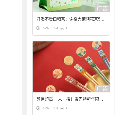
好喝不贵口粮茶：谢裕大茉莉花茶50g
2026-08-03
1
袋装9.9元到手
颜值超高 一人一筷！康巴赫新年限定
2026-08-03
4
合金筷子大促：19.9元