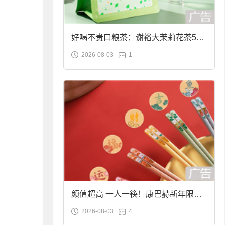
好喝不贵口粮茶：谢裕大茉莉花茶50g
2026-08-03
1
袋装9.9元到手
颜值超高 一人一筷！康巴赫新年限定
2026-08-03
4
合金筷子大促：19.9元