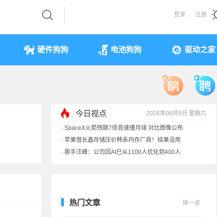
登录
注册
硬件狗狗
电池狗狗
驱动之家
今日视点
2026年08月8日 星期六
·
SpaceX火箭残骸7倍音速撞月球 对比图像公布
·
苹果借长鑫存储压价韩系内存厂商！结果没用
·
歌手汪峰：公司因AI已从1100人优化到400人
·
索尼旗舰电视上市：115寸、149999元
热门文章
换一波