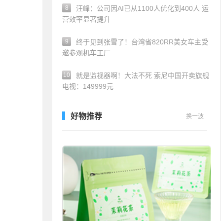
8
汪峰：公司因AI已从1100人优化到400人 运
营效率显著提升
9
终于见到张雪了！台湾省820RR美女车主受
邀参观机车工厂
10
就是监视器啊！大法不死 索尼中国开卖旗舰
电视：149999元
好物推荐
换一波