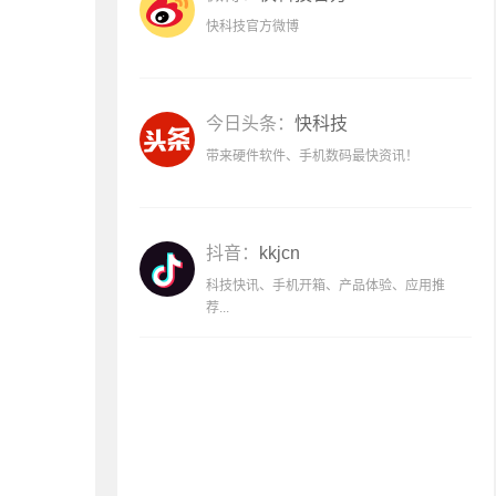
快科技官方微博
今日头条：
快科技
带来硬件软件、手机数码最快资讯！
抖音：
kkjcn
科技快讯、手机开箱、产品体验、应用推
荐...