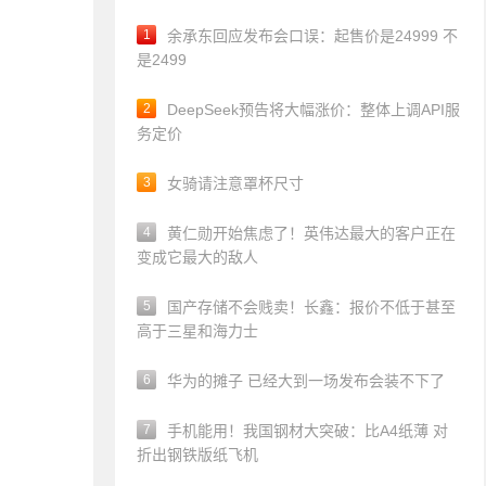
1
余承东回应发布会口误：起售价是24999 不
是2499
2
DeepSeek预告将大幅涨价：整体上调API服
务定价
3
女骑请注意罩杯尺寸
4
黄仁勋开始焦虑了！英伟达最大的客户正在
变成它最大的敌人
5
国产存储不会贱卖！长鑫：报价不低于甚至
高于三星和海力士
6
华为的摊子 已经大到一场发布会装不下了
7
手机能用！我国钢材大突破：比A4纸薄 对
折出钢铁版纸飞机