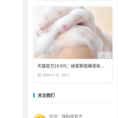
天猫官方19.9元：纳爱斯硫磺液体香
2026-07-31
0
皂2斤大促
关注我们
微博：
快科技官方