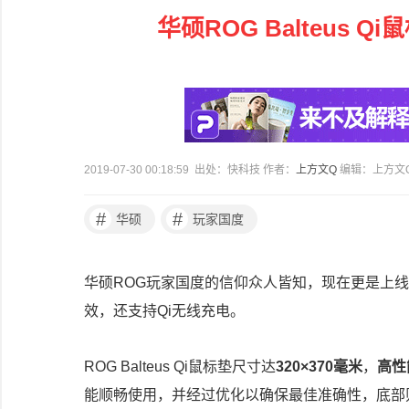
华硕ROG Balteus
2019-07-30 00:18:59 出处：快科技 作者：
上方文Q
编辑：上方文
#
#
华硕
玩家国度
华硕ROG玩家国度的信仰众人皆知，现在更是上线
效，还支持Qi无线充电。
ROG Balteus Qi鼠标垫尺寸达
320×370毫米
，
高性
能顺畅使用，并经过优化以确保最佳准确性，底部