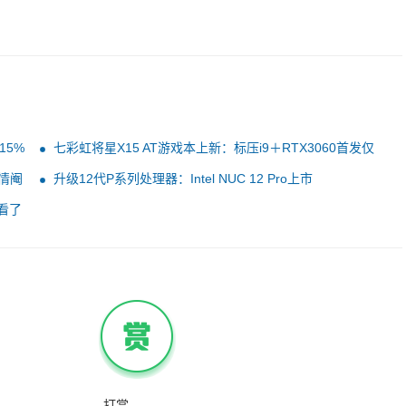
15%
七彩虹将星X15 AT游戏本上新：标压i9＋RTX3060首发仅
7299元
无情阉
升级12代P系列处理器：Intel NUC 12 Pro上市
眼看了
打赏