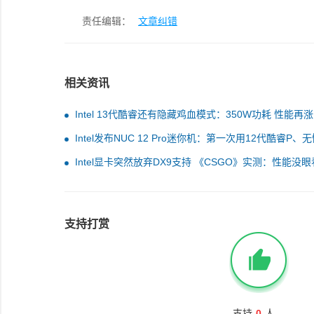
责任编辑：
文章纠错
相关资讯
Intel 13代酷睿还有隐藏鸡血模式：350W功耗 性能再涨
Intel发布NUC 12 Pro迷你机：第一次用12代酷睿P、
割
Intel显卡突然放弃DX9支持 《CSGO》实测：性能没
支持打赏
支持
0
人