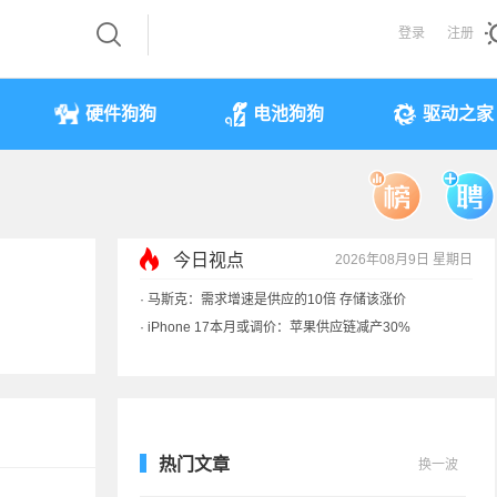
登录
注册
硬件狗狗
电池狗狗
驱动之家
今日视点
2026年08月9日 星期日
·
iPhone 17本月或调价：苹果供应链减产30%
·
享界G9测试被质疑AI合成 实拍视频终结流言
·
新能源车涉水后报废 是否可以全损理赔
·
马斯克：需求增速是供应的10倍 存储该涨价
热门文章
换一波