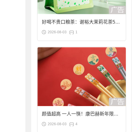
好喝不贵口粮茶：谢裕大茉莉花茶50g
2026-08-03
1
袋装9.9元到手
颜值超高 一人一筷！康巴赫新年限定
2026-08-03
4
合金筷子大促：19.9元