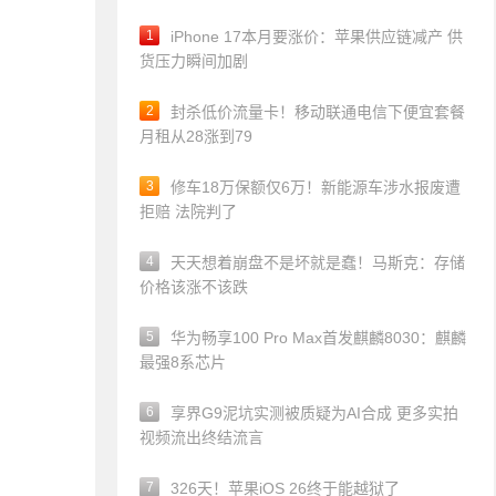
1
iPhone 17本月要涨价：苹果供应链减产 供
货压力瞬间加剧
2
封杀低价流量卡！移动联通电信下便宜套餐
月租从28涨到79
3
修车18万保额仅6万！新能源车涉水报废遭
拒赔 法院判了
4
天天想着崩盘不是坏就是蠢！马斯克：存储
价格该涨不该跌
5
华为畅享100 Pro Max首发麒麟8030：麒麟
最强8系芯片
6
享界G9泥坑实测被质疑为AI合成 更多实拍
视频流出终结流言
7
326天！苹果iOS 26终于能越狱了