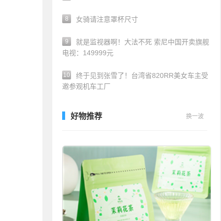
8
女骑请注意罩杯尺寸
9
就是监视器啊！大法不死 索尼中国开卖旗舰
电视：149999元
10
终于见到张雪了！台湾省820RR美女车主受
邀参观机车工厂
好物推荐
换一波