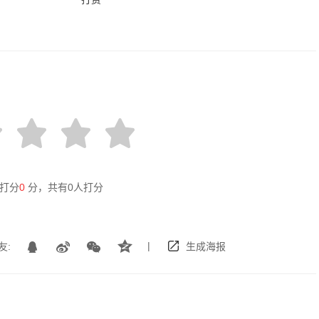
打分
0
分，共有
0
人打分
|
友:
生成海报