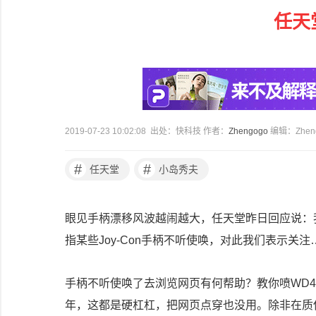
任天
2019-07-23 10:02:08 出处：快科技 作者：
Zhengogo
编辑：Zhen
#
#
任天堂
小岛秀夫
眼见手柄漂移风波越闹越大，任天堂昨日回应说：
指某些Joy-Con手柄不听使唤，对此我们表示
手柄不听使唤了去浏览网页有何帮助？教你喷WD40
年，这都是硬杠杠，把网页点穿也没用。除非在质