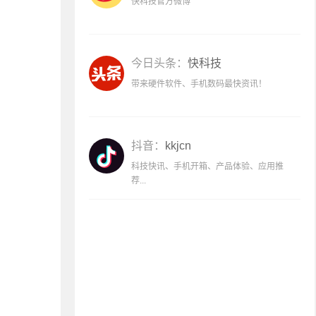
快科技官方微博
今日头条：
快科技
带来硬件软件、手机数码最快资讯！
抖音：
kkjcn
科技快讯、手机开箱、产品体验、应用推
荐...