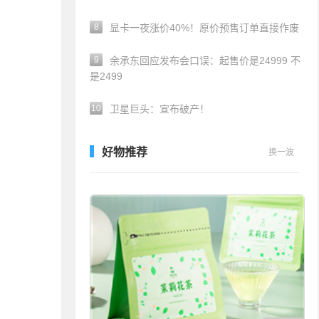
8
显卡一夜涨价40%！原价预售订单直接作废
9
余承东回应发布会口误：起售价是24999 不
是2499
10
卫星巨头：宣布破产！
好物推荐
换一波