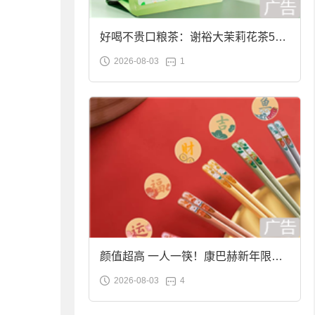
好喝不贵口粮茶：谢裕大茉莉花茶50g
2026-08-03
1
袋装9.9元到手
颜值超高 一人一筷！康巴赫新年限定
2026-08-03
4
合金筷子大促：19.9元