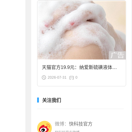
天猫官方19.9元：纳爱斯硫磺液体香
2026-07-31
0
皂2斤大促
关注我们
微博：
快科技官方