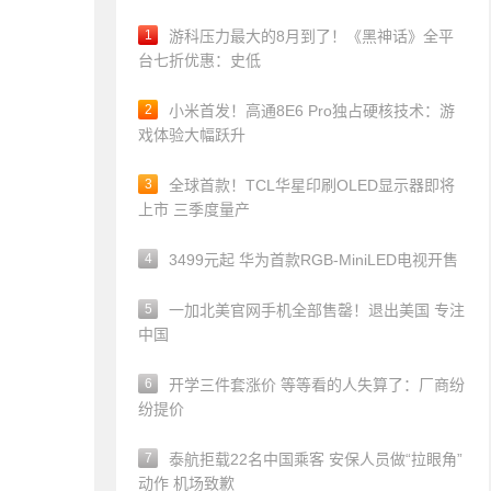
1
游科压力最大的8月到了！《黑神话》全平
台七折优惠：史低
2
小米首发！高通8E6 Pro独占硬核技术：游
戏体验大幅跃升
3
全球首款！TCL华星印刷OLED显示器即将
上市 三季度量产
4
3499元起 华为首款RGB-MiniLED电视开售
5
一加北美官网手机全部售罄！退出美国 专注
中国
6
开学三件套涨价 等等看的人失算了：厂商纷
纷提价
7
泰航拒载22名中国乘客 安保人员做“拉眼角”
动作 机场致歉