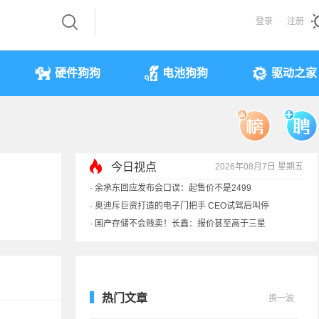
登录
注册
硬件狗狗
电池狗狗
驱动之家
今日视点
2026年08月7日 星期五
·
余承东回应发布会口误：起售价不是2499
·
奥迪斥巨资打造的电子门把手 CEO试驾后叫停
·
国产存储不会贱卖！长鑫：报价甚至高于三星
·
提前还车贷要向银行缴4万违约金？法院判了
热门文章
换一波