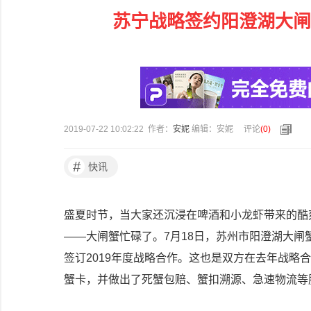
苏宁战略签约阳澄湖大闸蟹
2019-07-22 10:02:22 作者：
安妮
编辑：安妮
评论
(
0
)
#
快讯
盛夏时节，当大家还沉浸在啤酒和小龙虾带来的酷
——大闸蟹忙碌了。7月18日，苏州市阳澄湖大
签订2019年度战略合作。这也是双方在去年战略
蟹卡，并做出了死蟹包赔、蟹扣溯源、急速物流等