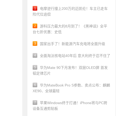
1
电摩逆行撞上200万的迈凯伦！车主已走车
险代位追偿
2
游科压力最大的8月到了！《黑神话》全平
台七折优惠：史低
3
国家出手了！新能源汽车充电将全面升级
4
全面淘汰核电站40年后 意大利终于忍不住了
5
华为Mate 90下月发布！双层OLED屏 首发
韬定律芯片
6
华为MateBook Pro S参数、卖点公布：麒麟
XE90、全球最轻
7
苹果Windows终于打通！iPhone将与PC跨
设备互通剪贴板