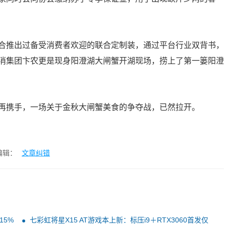
合推出过备受消费者欢迎的联合定制装，通过平台行业双背书，
消集团卞农更是现身阳澄湖大闸蟹开湖现场，捞上了第一篓阳澄
再携手，一场关于金秋大闸蟹美食的争夺战，已然拉开。
编辑：
文章纠错
15%
七彩虹将星X15 AT游戏本上新：标压i9＋RTX3060首发仅