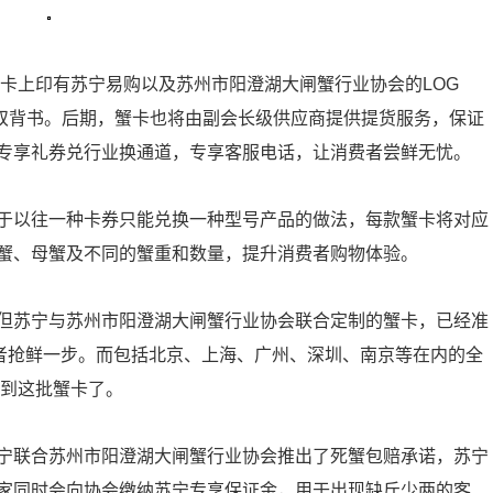
蟹卡上印有苏宁易购以及苏州市阳澄湖大闸蟹行业协会的LOG
双背书。后期，蟹卡也将由副会长级供应商提供提货服务，保证
专享礼券兑行业换通道，专享客服电话，让消费者尝鲜无忧。
于以往一种卡券只能兑换一种型号产品的做法，每款蟹卡将对应
蟹、母蟹及不同的蟹重和数量，提升消费者购物体验。
但苏宁与苏州市阳澄湖大闸蟹行业协会联合定制的蟹卡，已经准
费者抢鲜一步。而包括北京、上海、广州、深圳、南京等在内的全
收到这批蟹卡了。
宁联合苏州市阳澄湖大闸蟹行业协会推出了死蟹包赔承诺，苏宁
家同时会向协会缴纳苏宁专享保证金，用于出现缺斤少两的客