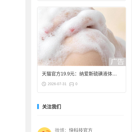
天猫官方19.9元：纳爱斯硫磺液体香
2026-07-31
0
皂2斤大促
关注我们
微博：
快科技官方