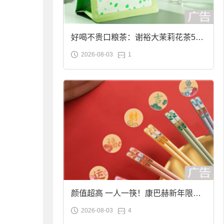
好喝不贵口粮茶：谢裕大茉莉花茶50g
2026-08-03
1
袋装9.9元到手
颜值超高 一人一筷！康巴赫新年限定
2026-08-03
4
合金筷子大促：19.9元