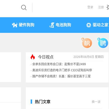
登录
注册
硬件狗狗
电池狗狗
驱动之家
今日视点
2026年08月6日 星期四
·
余承东回应发布会口误：起售价不是2499
·
奥迪斥巨资打造的电子门把手 CEO试驾后叫停
·
国产存储不会贱卖！长鑫：报价甚至高于三星
·
提前还车贷要向银行缴4万违约金？法院判了
热门文章
换一波