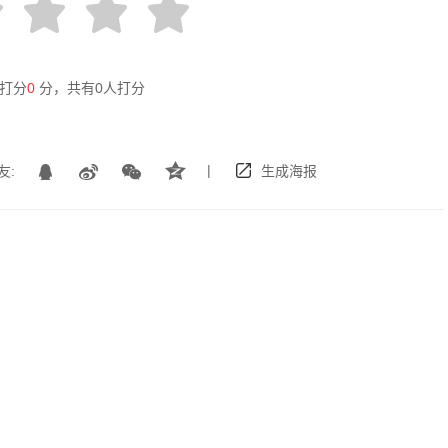
打分
0
分，共有
0
人打分
|
友:
生成海报