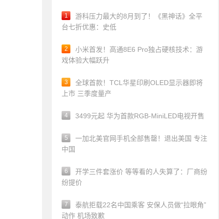
1
游科压力最大的8月到了！《黑神话》全平
台七折优惠：史低
2
小米首发！高通8E6 Pro独占硬核技术：游
戏体验大幅跃升
3
全球首款！TCL华星印刷OLED显示器即将
上市 三季度量产
4
3499元起 华为首款RGB-MiniLED电视开售
5
一加北美官网手机全部售罄！退出美国 专注
中国
6
开学三件套涨价 等等看的人失算了：厂商纷
纷提价
7
泰航拒载22名中国乘客 安保人员做“拉眼角”
动作 机场致歉