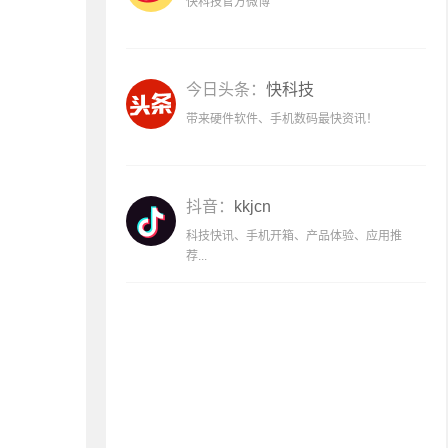
快科技官方微博
今日头条：
快科技
带来硬件软件、手机数码最快资讯！
抖音：
kkjcn
科技快讯、手机开箱、产品体验、应用推
荐...