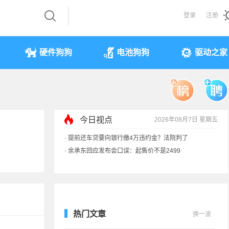
登录
注册
硬件狗狗
电池狗狗
驱动之家
今日视点
2026年08月7日 星期五
·
余承东回应发布会口误：起售价不是2499
·
奥迪斥巨资打造的电子门把手 CEO试驾后叫停
·
国产存储不会贱卖！长鑫：报价甚至高于三星
·
提前还车贷要向银行缴4万违约金？法院判了
热门文章
换一波