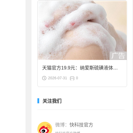
天猫官方19.9元：纳爱斯硫磺液体香
2026-07-31
0
皂2斤大促
关注我们
微博：
快科技官方