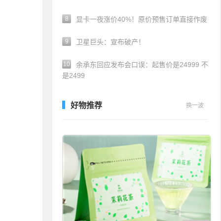
8
显卡一夜涨价40%！原价预售订单直接作废
9
卫星巨头：宣布破产！
10
余承东回应发布会口误：起售价是24999 不
是2499
好物推荐
换一波