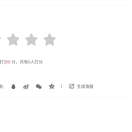
打分
0
分，共有
0
人打分
|
友:
生成海报