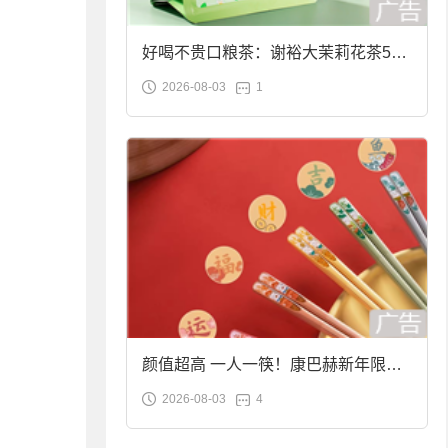
好喝不贵口粮茶：谢裕大茉莉花茶50g
2026-08-03
1
袋装9.9元到手
颜值超高 一人一筷！康巴赫新年限定
2026-08-03
4
合金筷子大促：19.9元