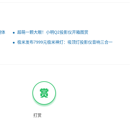
测体
超萌一颗大眼！小明Q2投影仪开箱图赏
极米发布7999元极米神灯：吸顶灯投影仪音响三合一
打赏