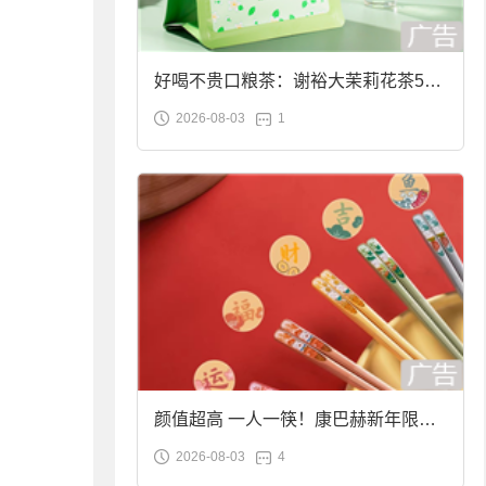
好喝不贵口粮茶：谢裕大茉莉花茶50g
2026-08-03
1
袋装9.9元到手
颜值超高 一人一筷！康巴赫新年限定
2026-08-03
4
合金筷子大促：19.9元