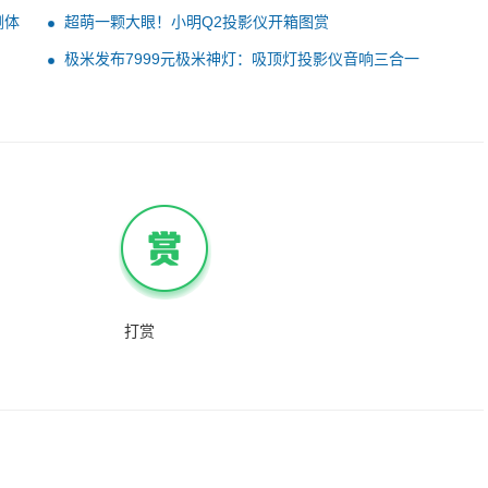
测体
超萌一颗大眼！小明Q2投影仪开箱图赏
极米发布7999元极米神灯：吸顶灯投影仪音响三合一
打赏