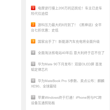
1
电摩逆行撞上200万的迈凯伦！车主已走车
险代位追偿
2
游科压力最大的8月到了！《黑神话》全平
台七折优惠：史低
3
国家出手了！新能源汽车充电将全面升级
4
全面淘汰核电站40年后 意大利终于忍不住了
5
华为Mate 90下月发布！双层OLED屏 首发
韬定律芯片
6
华为MateBook Pro S参数、卖点公布：麒麟
XE90、全球最轻
7
苹果Windows终于打通！iPhone将与PC跨
设备互通剪贴板