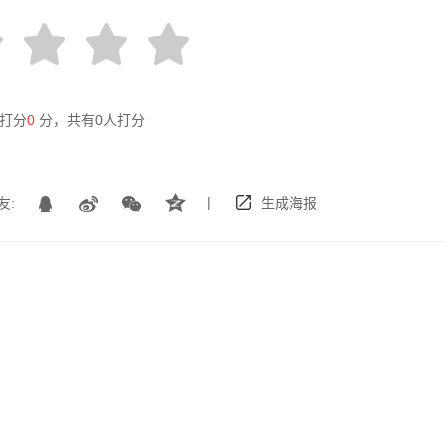
打分
0
分，共有
0
人打分
|
友:
生成海报