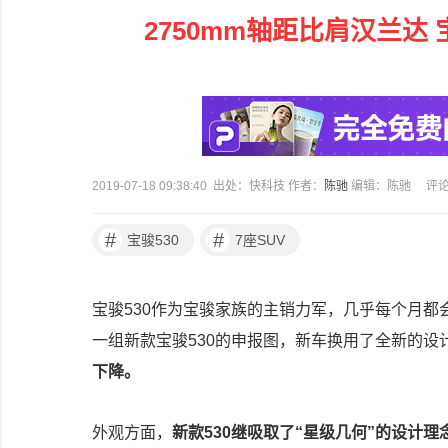
2750mm轴距比肩汉兰达 
2019-07-18 09:38:40 出处：快科技 作者：
陈驰
编辑：陈驰
评
#
#
宝骏530
7座SUV
宝骏530作为宝骏家族的主销力军，几乎每个月
一组新款宝骏530的申报图，新车换用了全新的设
下降。
外观方面，
新款530继吸取了“星级几何”的设计