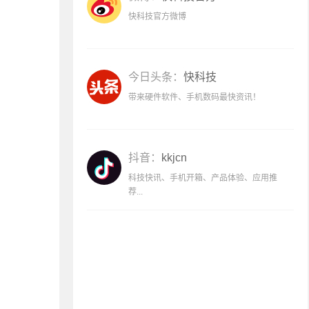
快科技官方微博
今日头条：
快科技
带来硬件软件、手机数码最快资讯！
抖音：
kkjcn
科技快讯、手机开箱、产品体验、应用推
荐...