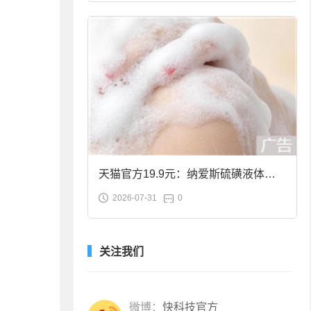
天猫官方19.9元：纳爱斯硫磺液体香
2026-07-31
0
皂2斤大促
关注我们
微博：
快科技官方