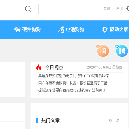
登录
注册
硬件狗狗
电池狗狗
驱动之家
今日视点
2026年08月6日 星期四
·
奥迪斥巨资打造的电子门把手 CEO试驾后叫停
·
国产存储不会贱卖！长鑫：报价甚至高于三星
·
提前还车贷要向银行缴4万违约金？法院判了
·
余承东回应发布会口误：起售价不是2499
热门文章
换一波