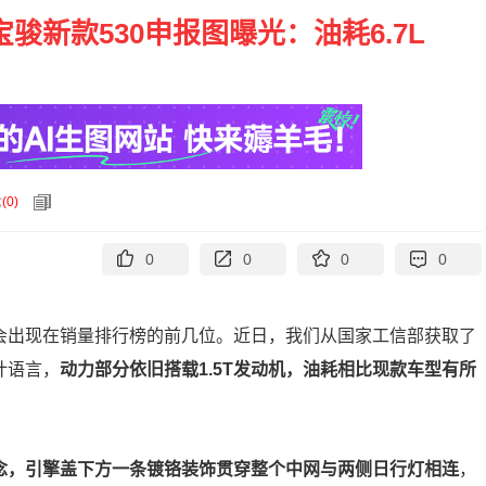
宝骏新款530申报图曝光：油耗6.7L
论
(
0
)
0
0
0
0
都会出现在销量排行榜的前几位。近日，我们从国家工信部获取了
计语言，
动力部分依旧搭载1.5T发动机，油耗相比现款车型有所
理念，引擎盖下方一条镀铬装饰贯穿整个中网与两侧日行灯相连
，