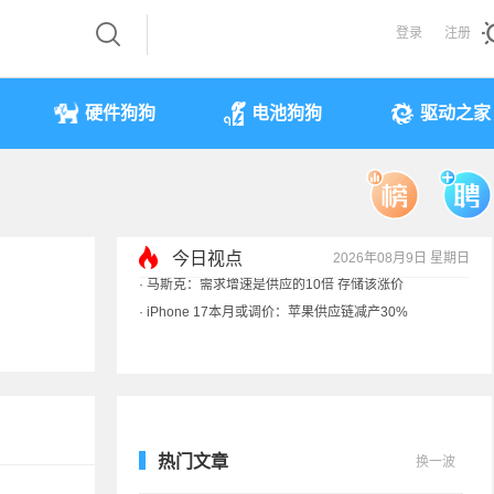
登录
注册
硬件狗狗
电池狗狗
驱动之家
今日视点
2026年08月9日 星期日
·
iPhone 17本月或调价：苹果供应链减产30%
·
享界G9测试被质疑AI合成 实拍视频终结流言
·
新能源车涉水后报废 是否可以全损理赔
·
马斯克：需求增速是供应的10倍 存储该涨价
热门文章
换一波