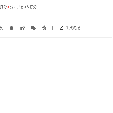
打分
0
分，共有
0
人打分
|
友:
生成海报