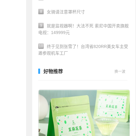
8
女骑请注意罩杯尺寸
9
就是监视器啊！大法不死 索尼中国开卖旗舰
电视：149999元
10
终于见到张雪了！台湾省820RR美女车主受
邀参观机车工厂
好物推荐
换一波