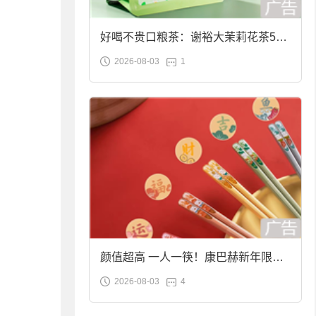
好喝不贵口粮茶：谢裕大茉莉花茶50g
2026-08-03
1
袋装9.9元到手
颜值超高 一人一筷！康巴赫新年限定
2026-08-03
4
合金筷子大促：19.9元