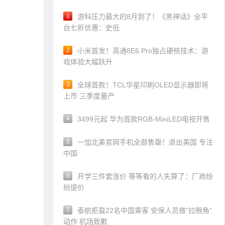
1
游科压力最大的8月到了！《黑神话》全平
台七折优惠：史低
2
小米首发！高通8E6 Pro独占硬核技术：游
戏体验大幅跃升
3
全球首款！TCL华星印刷OLED显示器即将
上市 三季度量产
4
3499元起 华为首款RGB-MiniLED电视开售
5
一加北美官网手机全部售罄！退出美国 专注
中国
6
开学三件套涨价 等等看的人失算了：厂商纷
纷提价
7
泰航拒载22名中国乘客 安保人员做“拉眼角”
动作 机场致歉