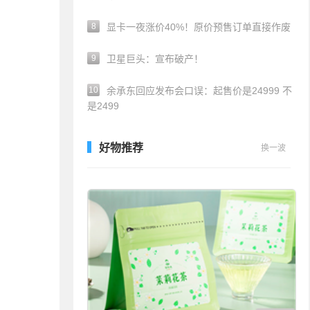
8
显卡一夜涨价40%！原价预售订单直接作废
9
卫星巨头：宣布破产！
10
余承东回应发布会口误：起售价是24999 不
是2499
好物推荐
换一波