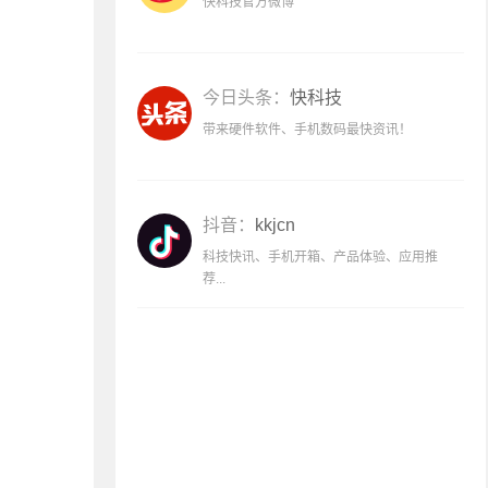
快科技官方微博
今日头条：
快科技
带来硬件软件、手机数码最快资讯！
抖音：
kkjcn
科技快讯、手机开箱、产品体验、应用推
荐...