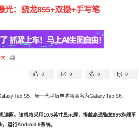
 S6曝光：骁龙855+双摄+手写笔
论
(
0
)
0
0
0
0
axy Tab S5，新一代平板电脑将命名为Galaxy Tab S6。
 S6的真机谍照。该机将采用10.5英寸显示屏，搭载高通骁龙855旗舰平
，运行Android 9系统。