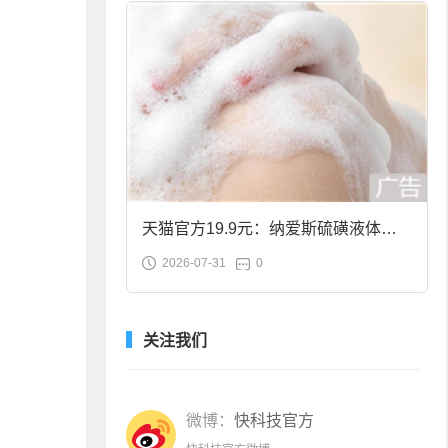
天猫官方19.9元：纳爱斯硫磺液体香
2026-07-31
0
皂2斤大促
关注我们
微博：
快科技官方