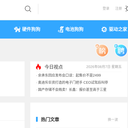
登录
注册
硬件狗狗
电池狗狗
驱动之家
今日视点
2026年08月7日 星期五
·
余承东回应发布会口误：起售价不是2499
·
奥迪斥巨资打造的电子门把手 CEO试驾后叫停
·
国产存储不会贱卖！长鑫：报价甚至高于三星
·
提前还车贷要向银行缴4万违约金？法院判了
热门文章
换一波