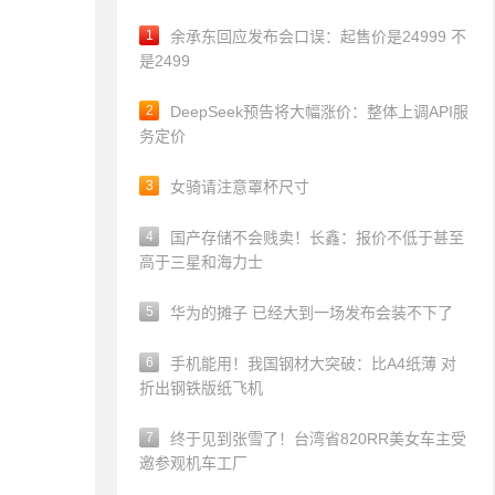
1
余承东回应发布会口误：起售价是24999 不
是2499
2
DeepSeek预告将大幅涨价：整体上调API服
务定价
3
女骑请注意罩杯尺寸
4
国产存储不会贱卖！长鑫：报价不低于甚至
高于三星和海力士
5
华为的摊子 已经大到一场发布会装不下了
6
手机能用！我国钢材大突破：比A4纸薄 对
折出钢铁版纸飞机
7
终于见到张雪了！台湾省820RR美女车主受
邀参观机车工厂