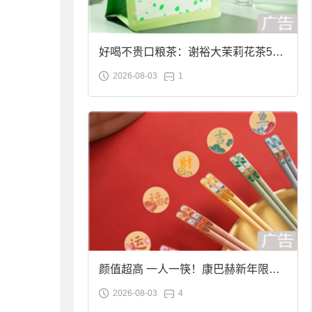
好喝不贵口粮茶：谢裕大茉莉花茶50g
2026-08-03
1
袋装9.9元到手
颜值超高 一人一筷！康巴赫新年限定
2026-08-03
4
合金筷子大促：19.9元