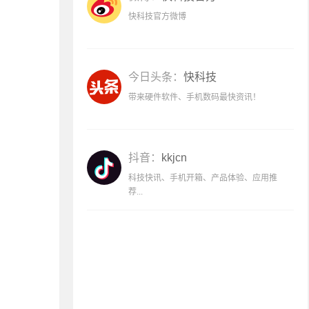
快科技官方微博
今日头条：
快科技
带来硬件软件、手机数码最快资讯！
抖音：
kkjcn
科技快讯、手机开箱、产品体验、应用推
荐...