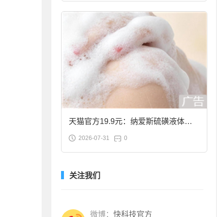
天猫官方19.9元：纳爱斯硫磺液体香
2026-07-31
0
皂2斤大促
关注我们
微博：
快科技官方