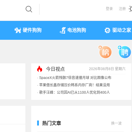
登录
注册
硬件狗狗
电池狗狗
驱动之家
今日视点
2026年08月8日 星期六
·
索尼旗舰电视上市：115寸、149999元
·
SpaceX火箭残骸7倍音速撞月球 对比图像公布
·
苹果借长鑫存储压价韩系内存厂商！结果没用
·
歌手汪峰：公司因AI已从1100人优化到400人
热门文章
换一波