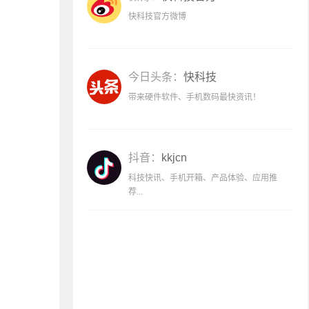
快科技官方微博
今日头条：
快科技
带来硬件软件、手机数码最快资讯！
抖音：
kkjcn
科技快讯、手机开箱、产品体验、应用推
荐...