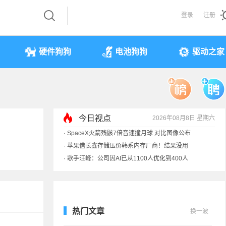
登录
注册
硬件狗狗
电池狗狗
驱动之家
今日视点
2026年08月8日 星期六
·
SpaceX火箭残骸7倍音速撞月球 对比图像公布
·
苹果借长鑫存储压价韩系内存厂商！结果没用
·
歌手汪峰：公司因AI已从1100人优化到400人
·
索尼旗舰电视上市：115寸、149999元
热门文章
换一波