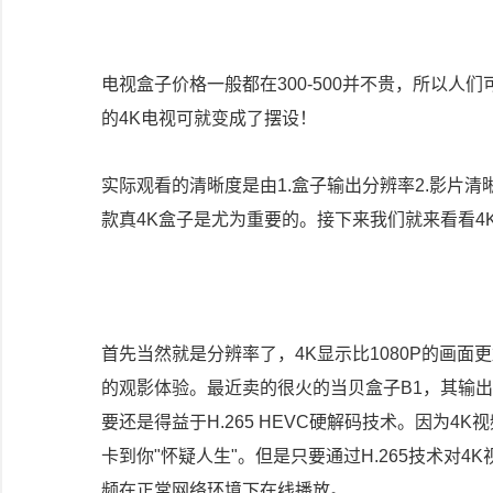
电视盒子价格一般都在300-500并不贵，所以人
的4K电视可就变成了摆设！
实际观看的清晰度是由1.盒子输出分辨率2.影片
款真4K盒子是尤为重要的。接下来我们就来看看4
首先当然就是分辨率了，4K显示比1080P的画
的观影体验。最近卖的很火的当贝盒子B1，其输出分
要还是得益于H.265 HEVC硬解码技术。因为
卡到你"怀疑人生"。但是只要通过H.265技术对
频在正常网络环境下在线播放。