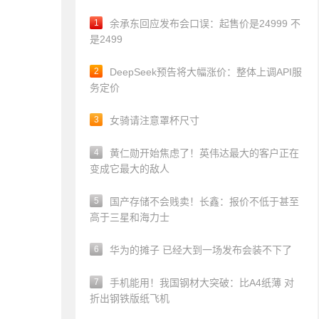
1
余承东回应发布会口误：起售价是24999 不
是2499
2
DeepSeek预告将大幅涨价：整体上调API服
务定价
3
女骑请注意罩杯尺寸
4
黄仁勋开始焦虑了！英伟达最大的客户正在
变成它最大的敌人
5
国产存储不会贱卖！长鑫：报价不低于甚至
高于三星和海力士
6
华为的摊子 已经大到一场发布会装不下了
7
手机能用！我国钢材大突破：比A4纸薄 对
折出钢铁版纸飞机