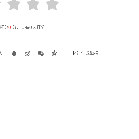
打分
0
分，共有
0
人打分
|
友:
生成海报