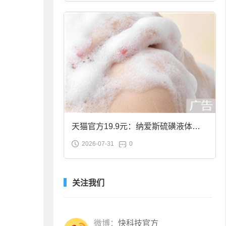
天猫官方19.9元：纳爱斯硫磺液体香
2026-07-31
0
皂2斤大促
关注我们
微博：
快科技官方