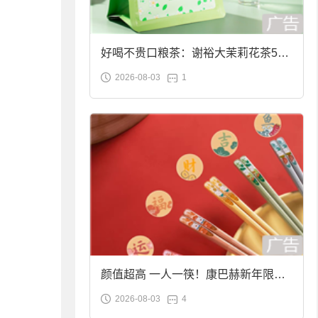
好喝不贵口粮茶：谢裕大茉莉花茶50g
2026-08-03
1
袋装9.9元到手
颜值超高 一人一筷！康巴赫新年限定
2026-08-03
4
合金筷子大促：19.9元