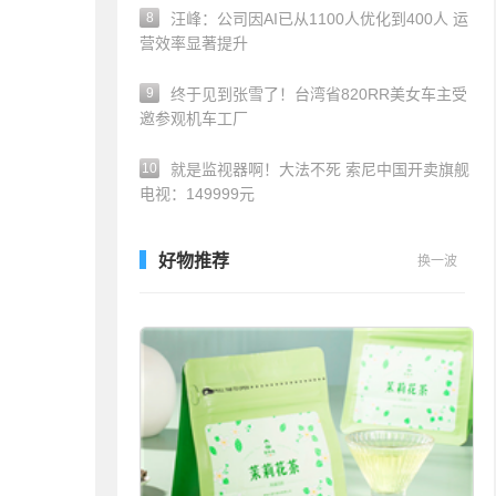
8
汪峰：公司因AI已从1100人优化到400人 运
营效率显著提升
9
终于见到张雪了！台湾省820RR美女车主受
邀参观机车工厂
10
就是监视器啊！大法不死 索尼中国开卖旗舰
电视：149999元
好物推荐
换一波