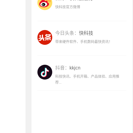
快科技官方微博
今日头条：
快科技
带来硬件软件、手机数码最快资讯！
抖音：
kkjcn
科技快讯、手机开箱、产品体验、应用推
荐...