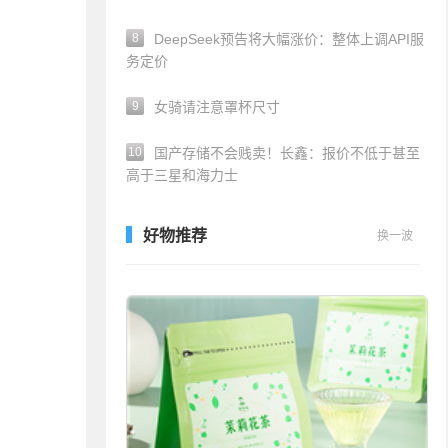
8
DeepSeek预告将大幅涨价：整体上调API服
务定价
9
女骑请注意罩杯尺寸
10
国产存储不会贱卖！长鑫：报价不低于甚至
高于三星和海力士
好物推荐
换一波