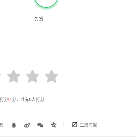
打赏
打分
0
分，共有
0
人打分
|
友:
生成海报