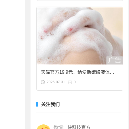
天猫官方19.9元：纳爱斯硫磺液体香
2026-07-31
0
皂2斤大促
关注我们
微博：
快科技官方