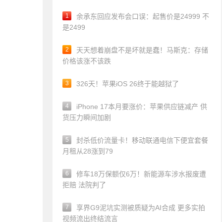
1
余承东回应发布会口误：起售价是24999 不
是2499
2
天天想着崩盘不是坏就是蠢！马斯克：存储
价格该涨不该跌
3
326天！苹果iOS 26终于能越狱了
4
iPhone 17本月要涨价：苹果供应链减产 供
货压力瞬间加剧
5
封杀低价流量卡！移动联通电信下便宜套餐
月租从28涨到79
6
修车18万保额仅6万！新能源车涉水报废遭
拒赔 法院判了
7
享界G9泥坑实测被质疑为AI合成 更多实拍
视频流出终结流言