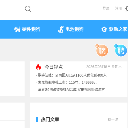
登录
注册
硬件狗狗
电池狗狗
驱动之家
今日视点
2026年08月8日 星期六
·
歌手汪峰：公司因AI已从1100人优化到400人
·
索尼旗舰电视上市：115寸、149999元
·
享界G9测试被质疑AI合成 实拍视频终结流言
·
SpaceX火箭残骸7倍音速撞月球 对比图像公布
·
苹果借长鑫存储压价韩系内存厂商！结果没用
热门文章
换一波