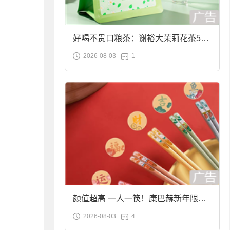
好喝不贵口粮茶：谢裕大茉莉花茶50g
2026-08-03
1
袋装9.9元到手
颜值超高 一人一筷！康巴赫新年限定
2026-08-03
4
合金筷子大促：19.9元