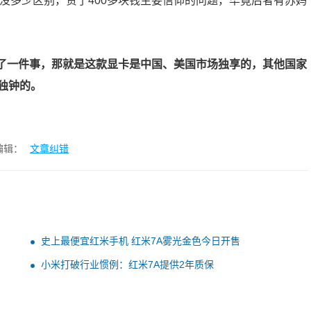
没多少区别，贵了
400
多块钱主要信仰的问题，毕竟后者有苏妈
了一件事，那就是这款显卡是中国、美国市场独享的，其他国家
独钟的。
编辑：
文章纠错
史上最便宜红米手机 红米7A雾光金色今日开售
小米打破行业惯例：红米7A提供2年质保