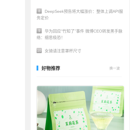
8
DeepSeek预告将大幅涨价：整体上调API服
务定价
9
华为回应“竹知了”事件 微博CEO转发黑手脉
络：细思极恐！
10
女骑请注意罩杯尺寸
好物推荐
换一波