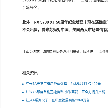
5700 XT 50
周年纪念版就不同了，二者的性能应该
亲笔签名。
此外，
RX 5700 XT 50
周年纪念版显卡现在还确定
不会出售，看来苏妈对中国、美国两大市场是情有
【本文结束】如需转载请务必注明出处：快科技
责任
相关资讯
红米7A天猫官旗店降价促销：2+32版到手仅499元
红米7A印度首销迅速售罄 小米高管：正全力提升产能
红米A系列火了：在印度销量突破2360万台