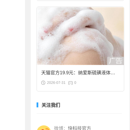
天猫官方19.9元：纳爱斯硫磺液体香
2026-07-31
0
皂2斤大促
关注我们
微博：
快科技官方