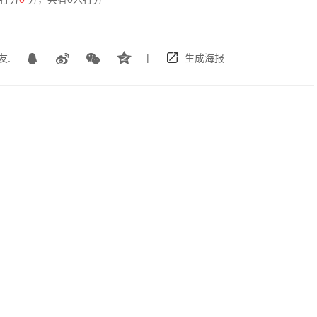
|
友:
生成海报