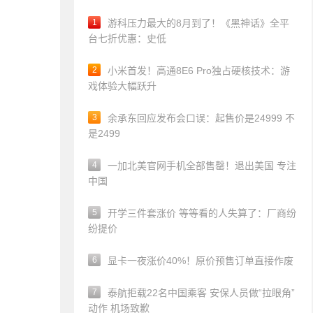
1
游科压力最大的8月到了！《黑神话》全平
台七折优惠：史低
2
小米首发！高通8E6 Pro独占硬核技术：游
戏体验大幅跃升
3
余承东回应发布会口误：起售价是24999 不
是2499
4
一加北美官网手机全部售罄！退出美国 专注
中国
5
开学三件套涨价 等等看的人失算了：厂商纷
纷提价
6
显卡一夜涨价40%！原价预售订单直接作废
7
泰航拒载22名中国乘客 安保人员做“拉眼角”
动作 机场致歉