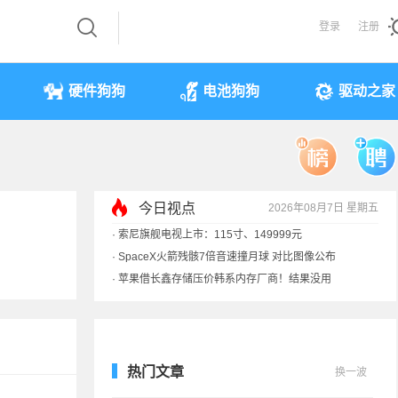
登录
注册
硬件狗狗
电池狗狗
驱动之家
今日视点
2026年08月7日 星期五
·
索尼旗舰电视上市：115寸、149999元
·
SpaceX火箭残骸7倍音速撞月球 对比图像公布
·
苹果借长鑫存储压价韩系内存厂商！结果没用
·
歌手汪峰：公司因AI已从1100人优化到400人
热门文章
换一波