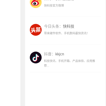
快科技官方微博
今日头条：
快科技
带来硬件软件、手机数码最快资讯！
抖音：
kkjcn
科技快讯、手机开箱、产品体验、应用推
荐...