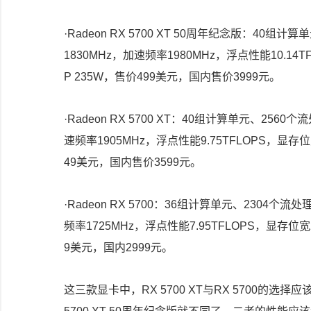
·
Radeon RX 5700 XT 50
周年纪念版：
40
组计算单
1830MHz
，加速频率
1980MHz
，浮点性能
10.14T
P 235W
，售价
499
美元，国内售价
3999
元。
·
Radeon RX 5700 XT
：
40
组计算单元、
2560
个流
速频率
1905MHz
，浮点性能
9.75TFLOPS
，显存位
49
美元，国内售价
3599
元。
·
Radeon RX 5700
：
36
组计算单元、
2304
个流处
频率
1725MHz
，浮点性能
7.95TFLOPS
，显存位宽
9
美元，国内
2999
元。
这三款显卡中，
RX 5700 XT
与
RX 5700
的选择应