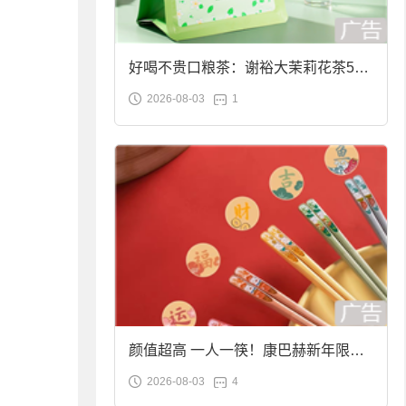
好喝不贵口粮茶：谢裕大茉莉花茶50g
2026-08-03
1
袋装9.9元到手
颜值超高 一人一筷！康巴赫新年限定
2026-08-03
4
合金筷子大促：19.9元