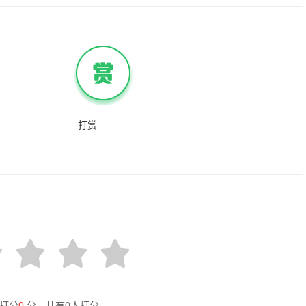
打赏
打分
0
分，共有
0
人打分