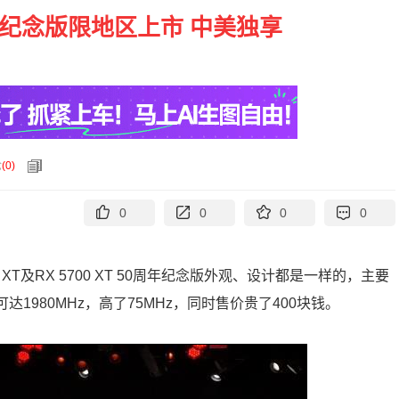
50周年纪念版限地区上市 中美独享
论
(
0
)
0
0
0
0
 XT
及
RX 5700 XT 50
周年纪念版外观、设计都是一样的，主要
可达
1980MHz
，高了
75MHz
，同时售价贵了
400
块钱。