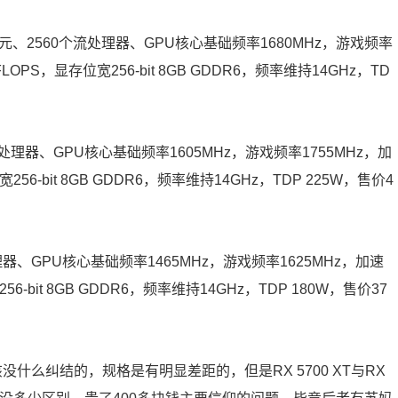
元、
2560
个流处理器、
GPU
核心基础频率
1680MHz
，游戏频率
FLOPS
，显存位宽
256-bit 8GB GDDR6
，频率维持
14GHz
，
TD
处理器、
GPU
核心基础频率
1605MHz
，游戏频率
1755MHz
，加
宽
256-bit 8GB GDDR6
，频率维持
14GHz
，
TDP 225W
，售价
4
理器、
GPU
核心基础频率
1465MHz
，游戏频率
1625MHz
，加速
256-bit 8GB GDDR6
，频率维持
14GHz
，
TDP 180W
，售价
37
该没什么纠结的，规格是有明显差距的，但是
RX 5700 XT
与
RX