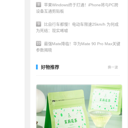
8
苹果Windows终于打通！iPhone将与PC跨
设备互通剪贴板
9
比自行车都慢！电动车限速25km/h 为何成
为死结：现实唏嘘
10
最强Mate降临！华为Mate 90 Pro Max关键
参数揭晓
好物推荐
换一波