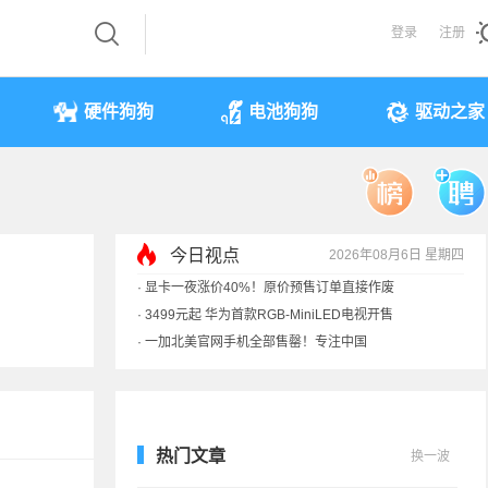
登录
注册
硬件狗狗
电池狗狗
驱动之家
今日视点
2026年08月6日 星期四
·
显卡一夜涨价40%！原价预售订单直接作废
·
3499元起 华为首款RGB-MiniLED电视开售
·
一加北美官网手机全部售罄！专注中国
·
《黑神话》全平台七折优惠：史低
热门文章
换一波