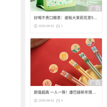
好喝不贵口粮茶：谢裕大茉莉花茶50g
2026-08-03
1
袋装9.9元到手
颜值超高 一人一筷！康巴赫新年限定
2026-08-03
4
合金筷子大促：19.9元