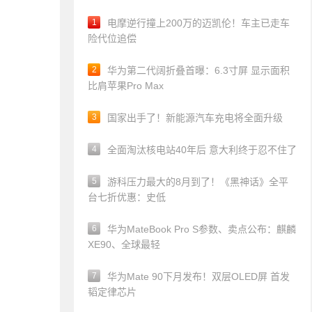
1
电摩逆行撞上200万的迈凯伦！车主已走车
险代位追偿
2
华为第二代阔折叠首曝：6.3寸屏 显示面积
比肩苹果Pro Max
3
国家出手了！新能源汽车充电将全面升级
4
全面淘汰核电站40年后 意大利终于忍不住了
5
游科压力最大的8月到了！《黑神话》全平
台七折优惠：史低
6
华为MateBook Pro S参数、卖点公布：麒麟
XE90、全球最轻
7
华为Mate 90下月发布！双层OLED屏 首发
韬定律芯片