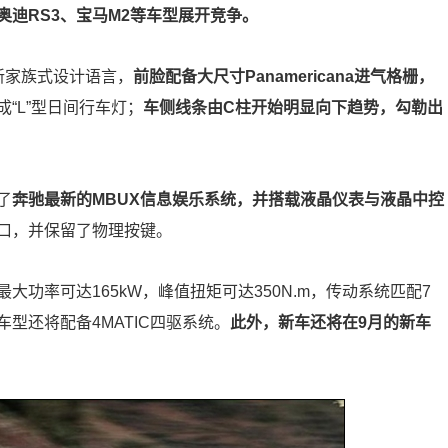
迪RS3、宝马M2等车型展开竞争。
新家族式设计语言，
前脸配备大尺寸Panamericana进气格栅，
“L”型日间行车灯；
车侧线条由C柱开始明显向下趋势，勾勒出
了
奔驰最新的MBUX信息娱乐系统，并搭载液晶仪表与液晶中控
口，并保留了物理按键。
最大功率可达165kW，峰值扭矩可达350N.m，传动系统匹配7
型还将配备4MATIC四驱系统。
此外，新车还将在9月的新车