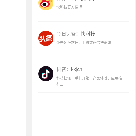
快科技官方微博
今日头条：
快科技
带来硬件软件、手机数码最快资讯！
抖音：
kkjcn
科技快讯、手机开箱、产品体验、应用推
荐...