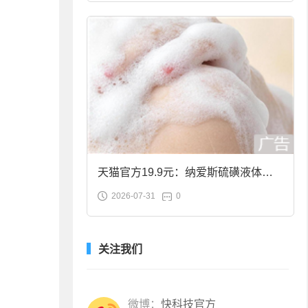
天猫官方19.9元：纳爱斯硫磺液体香
2026-07-31
0
皂2斤大促
关注我们
微博：
快科技官方