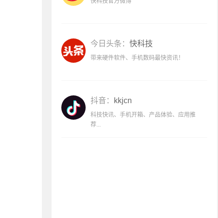
快科技官方微博
今日头条：
快科技
带来硬件软件、手机数码最快资讯！
抖音：
kkjcn
科技快讯、手机开箱、产品体验、应用推
荐...