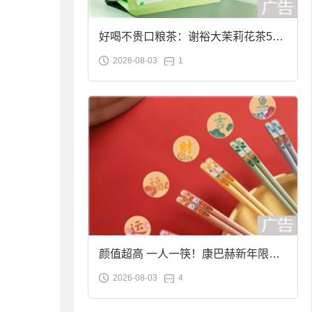
好喝不贵口粮茶：谢裕大茉莉花茶50g
2026-08-03
1
袋装9.9元到手
颜值超高 一人一筷！康巴赫新年限定
2026-08-03
4
合金筷子大促：19.9元