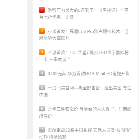
1
游科压力最大的8月到了！《黑神话》全平
台七折优惠：史低
2
小米首发！高通8E6 Pro独占硬核技术：游
戏体验大幅跃升
3
全球首款！TCL华星印刷OLED显示器即将
上市 三季度量产
4
3499元起 华为首款RGB-MiniLED电视开售
5
一加北美官网手机全部售罄！退出美国 专注
中国
6
开学三件套涨价 等等看的人失算了：厂商纷
纷提价
7
泰航拒载22名中国乘客 安保人员做“拉眼角”
动作 机场致歉