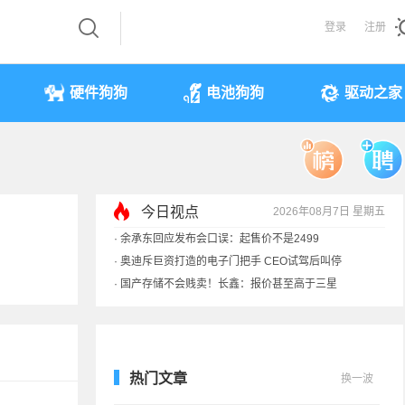
登录
注册
硬件狗狗
电池狗狗
驱动之家
今日视点
2026年08月7日 星期五
·
余承东回应发布会口误：起售价不是2499
·
奥迪斥巨资打造的电子门把手 CEO试驾后叫停
·
国产存储不会贱卖！长鑫：报价甚至高于三星
·
提前还车贷要向银行缴4万违约金？法院判了
热门文章
换一波