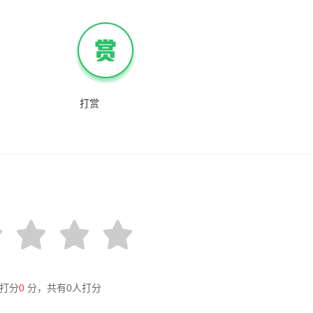
打赏
打分
0
分，共有
0
人打分