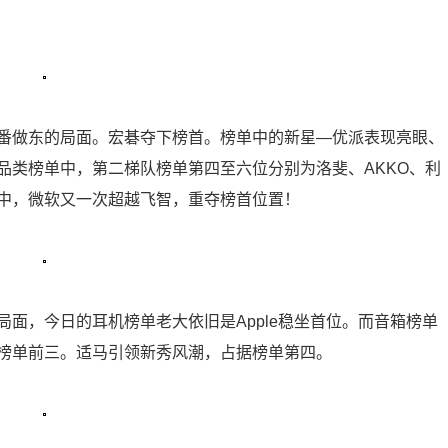
番做东的局面。宏碁夺下榜首。榜单中的新星—优派表现亮眼、
品类榜单中，第二梯队榜单第四至六位分别为洛斐、AKKO、利
中，微软又一次超越飞智，重夺榜首位置！
面，今日的耳机榜单老大依旧是Apple稳坐首位。而音箱榜单
榜单前三。适马引领新秀风潮，占据榜单第四。