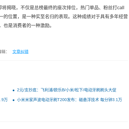
即将揭晓，不仅是总榜最终的座次排位，热门单品、粉丝打call
一的位置，是一种实至名归的表现。这种成绩对于具有多年经营
，也是消费者的一种激励。
编辑：
文章纠错
2元/支抄底：飞利浦/欧乐B/小米/松下/电动牙刷刷头大促
.9万
小米米家声波电动牙刷T200发布：磁悬浮技术 每分钟3.1万
次震动