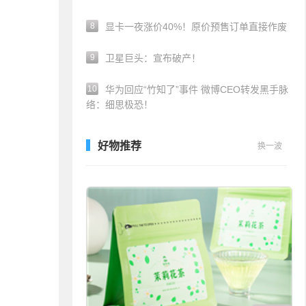
8
显卡一夜涨价40%！原价预售订单直接作废
9
卫星巨头：宣布破产！
10
华为回应“竹知了”事件 微博CEO转发黑手脉
络：细思极恐！
好物推荐
换一波