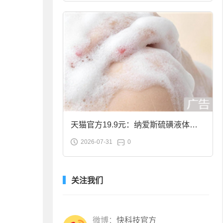
天猫官方19.9元：纳爱斯硫磺液体香
2026-07-31
0
皂2斤大促
关注我们
微博：
快科技官方