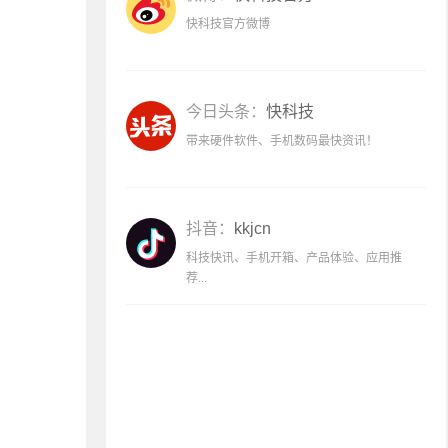
快科技官方微博
今日头条：
快科技
带来硬件软件、手机数码最快资讯！
抖音：
kkjcn
科技快讯、手机开箱、产品体验、应用推
荐...