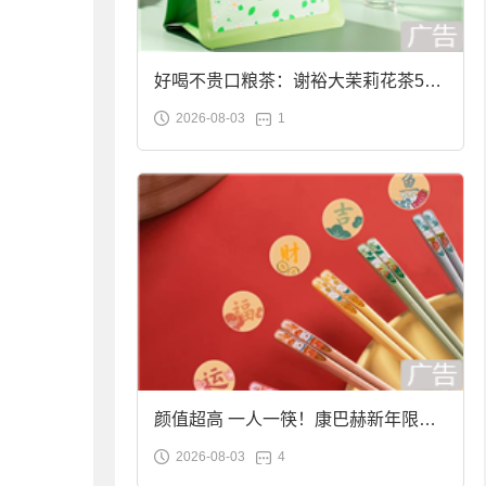
好喝不贵口粮茶：谢裕大茉莉花茶50g
2026-08-03
1
袋装9.9元到手
颜值超高 一人一筷！康巴赫新年限定
2026-08-03
4
合金筷子大促：19.9元