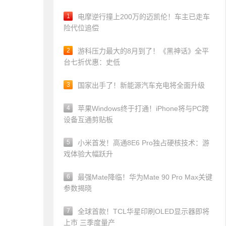
1
电摩逆行撞上200万的迈凯伦！车主已走车
险代位追偿
2
游科压力最大的8月到了！《黑神话》全平
台七折优惠：史低
3
国家出手了！新能源汽车充电将全面升级
4
苹果Windows终于打通！iPhone将与PC跨
设备互通剪贴板
5
小米首发！高通8E6 Pro独占硬核技术：游
戏体验大幅跃升
6
最强Mate降临！华为Mate 90 Pro Max关键
参数揭晓
7
全球首款！TCL华星印刷OLED显示器即将
上市 三季度量产