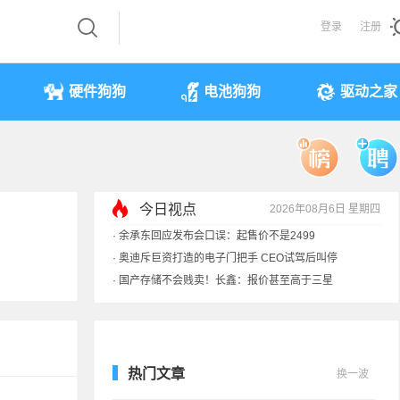
登录
注册
硬件狗狗
电池狗狗
驱动之家
今日视点
2026年08月6日 星期四
·
余承东回应发布会口误：起售价不是2499
·
奥迪斥巨资打造的电子门把手 CEO试驾后叫停
·
国产存储不会贱卖！长鑫：报价甚至高于三星
·
提前还车贷要向银行缴4万违约金？法院判了
热门文章
换一波