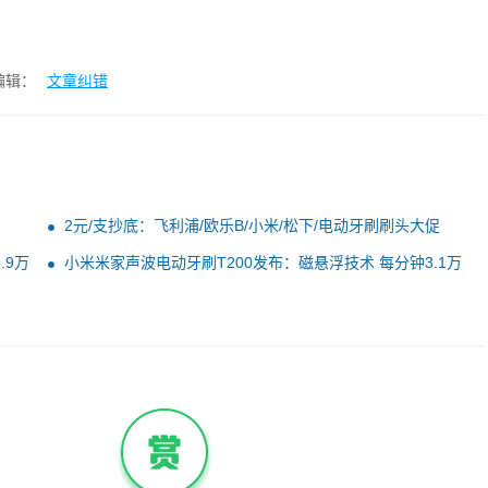
编辑：
文章纠错
2元/支抄底：飞利浦/欧乐B/小米/松下/电动牙刷刷头大促
.9万
小米米家声波电动牙刷T200发布：磁悬浮技术 每分钟3.1万
次震动