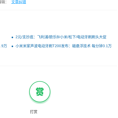
编辑：
文章纠错
2元/支抄底：飞利浦/欧乐B/小米/松下/电动牙刷刷头大促
.9万
小米米家声波电动牙刷T200发布：磁悬浮技术 每分钟3.1万
次震动
打赏