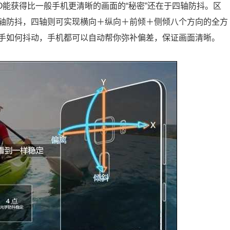
RO能获得比一般手机更清晰的画面的“秘密”还在于四轴防抖。区
轴防抖，四轴则可实现横向＋纵向＋前倾＋侧倾八个方向的全方
手如何抖动，手机都可以自动帮你弥补偏差，保证画面清晰。