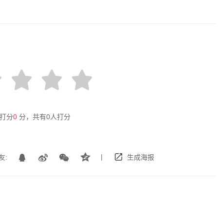
打分
0
分，共有
0
人打分
|
友:
生成海报