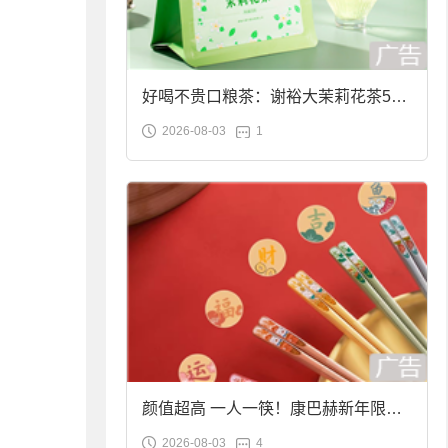
好喝不贵口粮茶：谢裕大茉莉花茶50g
2026-08-03
1
袋装9.9元到手
颜值超高 一人一筷！康巴赫新年限定
2026-08-03
4