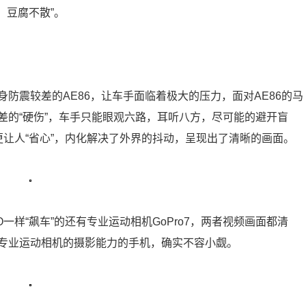
、豆腐不散”。
防震较差的AE86，让车手面临着极大的压力，面对AE86的马
差的“硬伤”，车手只能眼观六路，耳听八方，尽可能的避开盲
乎更让人“省心”，内化解决了外界的抖动，呈现出了清晰的画面。
一样“飙车”的还有专业运动相机GoPro7，两者视频画面都清
专业运动相机的摄影能力的手机，确实不容小觑。