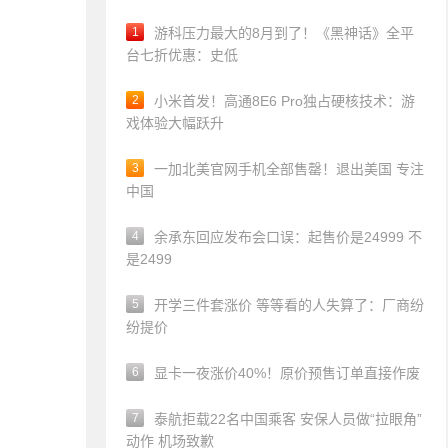
1
游科压力最大的8月到了！《黑神话》全平
台七折优惠：史低
2
小米首发！高通8E6 Pro独占硬核技术：游
戏体验大幅跃升
3
一加北美官网手机全部售罄！退出美国 专注
中国
4
余承东回应发布会口误：起售价是24999 不
是2499
5
开学三件套涨价 等等看的人失算了：厂商纷
纷提价
6
显卡一夜涨价40%！原价预售订单直接作废
7
泰航拒载22名中国乘客 安保人员做“拉眼角”
动作 机场致歉