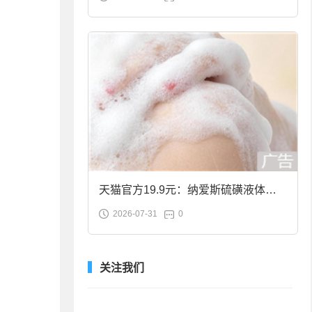
合金筷子大促：19.9元
天猫官方19.9元：纳爱斯硫磺液体香
2026-07-31
0
皂2斤大促
关注我们