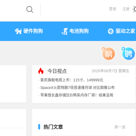
登录
注册
硬件狗狗
电池狗狗
驱动之家
今日视点
2026年08月7日 星期五
·
索尼旗舰电视上市：115寸、149999元
·
SpaceX火箭残骸7倍音速撞月球 对比图像公布
·
苹果借长鑫存储压价韩系内存厂商！结果没用
·
歌手汪峰：公司因AI已从1100人优化到400人
热门文章
换一波