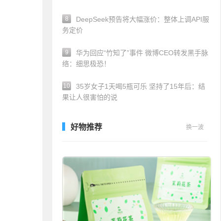
8
DeepSeek预告将大幅涨价：整体上调API服
务定价
9
华为回应“竹知了”事件 微博CEO转发黑手脉
络：细思极恐！
10
35岁女子1天喝5瓶可乐 坚持了15年后：结
果让人很害怕的说
好物推荐
换一波