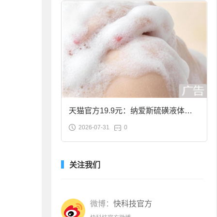
天猫官方19.9元：纳爱斯硫磺液体香
2026-07-31
0
皂2斤大促
关注我们
微博：
快科技官方