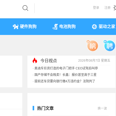
登录
注册
硬件狗狗
电池狗狗
驱动之家
今日视点
2026年08月7日 星期五
·
奥迪斥巨资打造的电子门把手 CEO试驾后叫停
·
国产存储不会贱卖！长鑫：报价甚至高于三星
·
提前还车贷要向银行缴4万违约金？法院判了
·
余承东回应发布会口误：起售价不是2499
热门文章
换一波