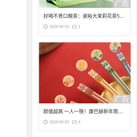
好喝不贵口粮茶：谢裕大茉莉花茶50g
2026-08-03
1
袋装9.9元到手
颜值超高 一人一筷！康巴赫新年限定
2026-08-03
4
合金筷子大促：19.9元