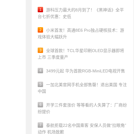
1
游科压力最大的8月到了！《黑神话》全平
台七折优惠：史低
2
小米首发！高通8E6 Pro独占硬核技术：游
戏体验大幅跃升
3
全球首款！TCL华星印刷OLED显示器即将
上市 三季度量产
4
3499元起 华为首款RGB-MiniLED电视开售
5
一加北美官网手机全部售罄！退出美国 专注
中国
6
开学三件套涨价 等等看的人失算了：厂商纷
纷提价
7
泰航拒载22名中国乘客 安保人员做“拉眼角”
动作 机场致歉