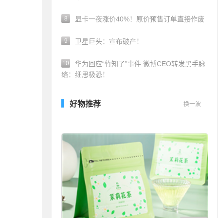
8
显卡一夜涨价40%！原价预售订单直接作废
9
卫星巨头：宣布破产！
10
华为回应“竹知了”事件 微博CEO转发黑手脉
络：细思极恐！
好物推荐
换一波