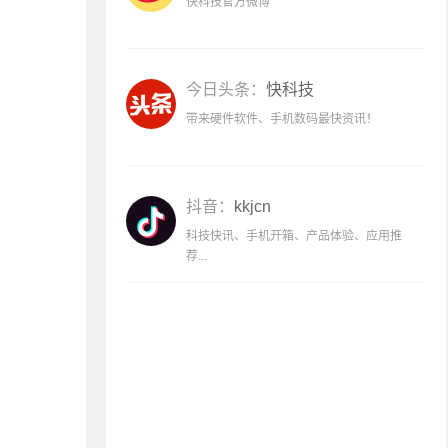
快科技官方微博
今日头条：
快科技
带来硬件软件、手机数码最快资讯！
抖音：
kkjcn
科技快讯、手机开箱、产品体验、应用推
荐...