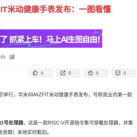
FIT米动健康手表发布：一图看懂
论
(
0
)
0
0
0
0
北京举行，华米AMAZFIT米动健康手表发布，号称是业内第一款
山1号处理器
，这是一款RISC-V开源指令集可穿戴处理器，并集
齐（含房颤）本地实时甄别。