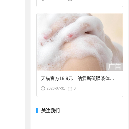
合金筷子大促：19.9元
天猫官方19.9元：纳爱斯硫磺液体香
2026-07-31
0
皂2斤大促
关注我们