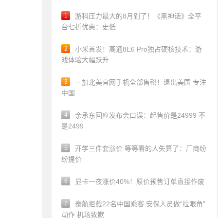
1
游科压力最大的8月到了！《黑神话》全平
台七折优惠：史低
2
小米首发！高通8E6 Pro独占硬核技术：游
戏体验大幅跃升
3
一加北美官网手机全部售罄！退出美国 专注
中国
4
余承东回应发布会口误：起售价是24999 不
是2499
5
开学三件套涨价 等等看的人失算了：厂商纷
纷提价
6
显卡一夜涨价40%！原价预售订单直接作废
7
泰航拒载22名中国乘客 安保人员做“拉眼角”
动作 机场致歉