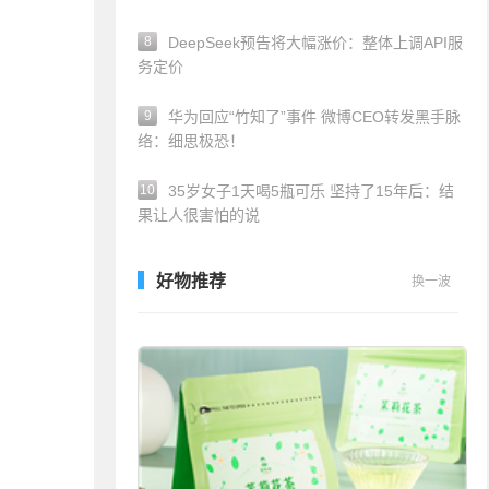
8
DeepSeek预告将大幅涨价：整体上调API服
务定价
9
华为回应“竹知了”事件 微博CEO转发黑手脉
络：细思极恐！
10
35岁女子1天喝5瓶可乐 坚持了15年后：结
果让人很害怕的说
好物推荐
换一波