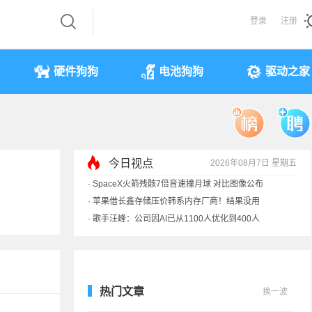
登录
注册
硬件狗狗
电池狗狗
驱动之家
今日视点
2026年08月7日 星期五
·
SpaceX火箭残骸7倍音速撞月球 对比图像公布
·
苹果借长鑫存储压价韩系内存厂商！结果没用
·
歌手汪峰：公司因AI已从1100人优化到400人
·
索尼旗舰电视上市：115寸、149999元
热门文章
换一波