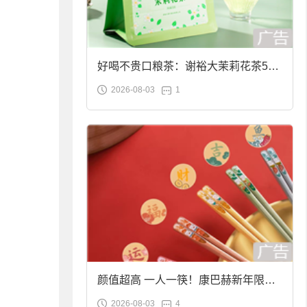
好喝不贵口粮茶：谢裕大茉莉花茶50g
2026-08-03
1
袋装9.9元到手
颜值超高 一人一筷！康巴赫新年限定
2026-08-03
4