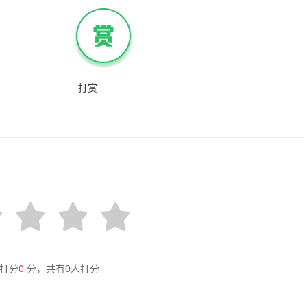
打赏
打分
0
分，共有
0
人打分