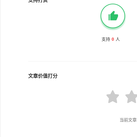
支持打赏
支持
0
人
文章价值打分
当前文章