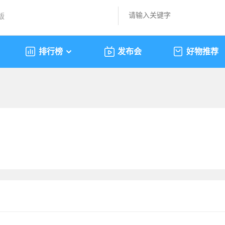
版
排行榜
发布会
好物推荐