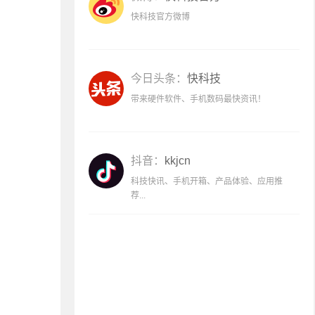
快科技官方微博
今日头条：
快科技
带来硬件软件、手机数码最快资讯！
抖音：
kkjcn
科技快讯、手机开箱、产品体验、应用推
荐...