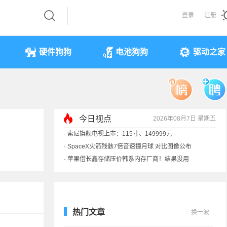
登录
注册
硬件狗狗
电池狗狗
驱动之家
今日视点
2026年08月7日 星期五
·
索尼旗舰电视上市：115寸、149999元
·
SpaceX火箭残骸7倍音速撞月球 对比图像公布
·
苹果借长鑫存储压价韩系内存厂商！结果没用
·
歌手汪峰：公司因AI已从1100人优化到400人
热门文章
换一波