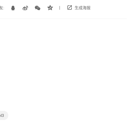
|
友:
生成海报
l3