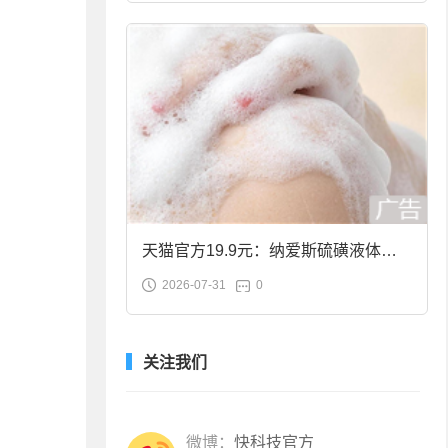
天猫官方19.9元：纳爱斯硫磺液体香
2026-07-31
0
皂2斤大促
关注我们
微博：
快科技官方