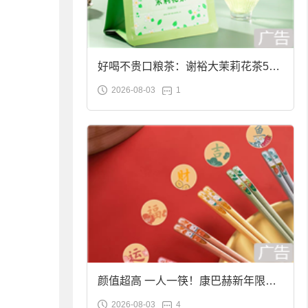
好喝不贵口粮茶：谢裕大茉莉花茶50g
2026-08-03
1
袋装9.9元到手
颜值超高 一人一筷！康巴赫新年限定
2026-08-03
4