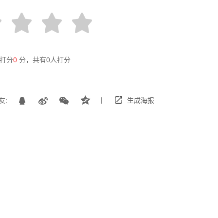
打分
0
分，共有
0
人打分
|
友:
生成海报