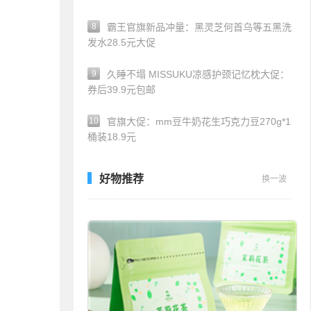
8
霸王官旗新品冲量：黑灵芝何首乌等五黑洗
发水28.5元大促
9
久睡不塌 MISSUKU凉感护颈记忆枕大促：
券后39.9元包邮
10
官旗大促：mm豆牛奶花生巧克力豆270g*1
桶装18.9元
好物推荐
换一波