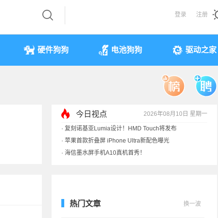
登录
注册
硬件狗狗
电池狗狗
驱动之家
今日视点
2026年08月10日 星期一
·
复刻诺基亚Lumia设计！HMD Touch将发布
·
苹果首款折叠屏 iPhone Ultra新配色曝光
·
海信墨水屏手机A10真机首秀！
·
马斯克也被骗！SpaceX火箭残骸撞月视频是假
热门文章
换一波