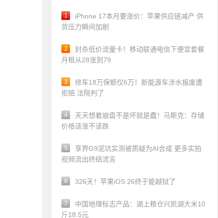
1
iPhone 17本月要涨价：苹果供应链减产 供
货压力瞬间加剧
2
封杀低价流量卡！移动联通电信下便宜套餐
月租从28涨到79
3
修车18万保额仅6万！新能源车涉水报废遭
拒赔 法院判了
4
天天想着崩盘不是坏就是蠢！马斯克：存储
价格该涨不该跌
5
享界G9泥坑实测被质疑为AI合成 更多实拍
视频流出终结流言
6
326天！苹果iOS 26终于能越狱了
7
中国地理标志产品：湖上粮仓兴凯湖大米10
斤18.5元