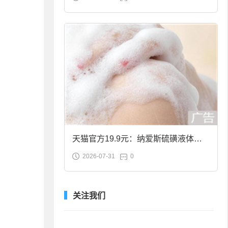
合金筷子大促：19.9元
天猫官方19.9元：纳爱斯硫磺液体香
2026-07-31
0
皂2斤大促
关注我们