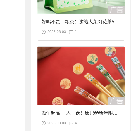
好喝不贵口粮茶：谢裕大茉莉花茶50g
2026-08-03
1
袋装9.9元到手
颜值超高 一人一筷！康巴赫新年限定
2026-08-03
4
合金筷子大促：19.9元