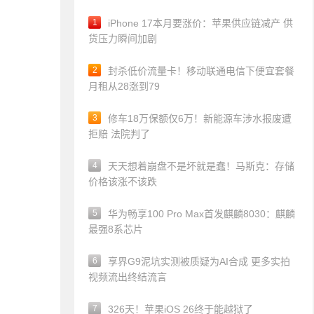
1
iPhone 17本月要涨价：苹果供应链减产 供
货压力瞬间加剧
2
封杀低价流量卡！移动联通电信下便宜套餐
月租从28涨到79
3
修车18万保额仅6万！新能源车涉水报废遭
拒赔 法院判了
4
天天想着崩盘不是坏就是蠢！马斯克：存储
价格该涨不该跌
5
华为畅享100 Pro Max首发麒麟8030：麒麟
最强8系芯片
6
享界G9泥坑实测被质疑为AI合成 更多实拍
视频流出终结流言
7
326天！苹果iOS 26终于能越狱了