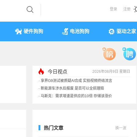
登录
注册
硬件狗狗
电池狗狗
驱动之家
·
享界G9测试被质疑AI合成 实拍视频终结流言
·
新能源车涉水后报废 是否可以全损理赔
今日视点
2026年08月9日 星期日
·
马斯克：需求增速是供应的10倍 存储该涨价
·
iPhone 17本月或调价：苹果供应链减产30%
热门文章
换一波