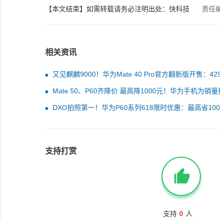
【本文结束】如需转载请务必注明出处：快科技
责任
相关资讯
又见麒麟9000！华为Mate 40 Pro官方翻新版开售：42
起 没5G
Mate 50、P60齐降价 最高降1000元！华为手机为销量
了：今年安卓阵营之光
DXO拍照第一！华为P60系列618限时优惠：最高省100
6188元起
支持打赏
支持
0
人