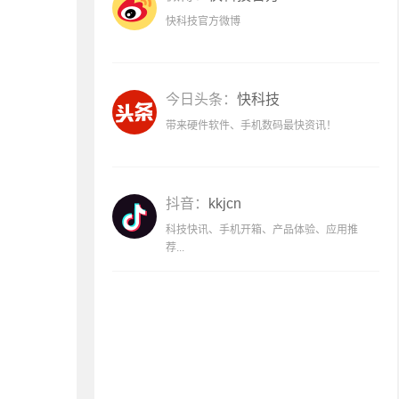
快科技官方微博
今日头条：
快科技
带来硬件软件、手机数码最快资讯！
抖音：
kkjcn
科技快讯、手机开箱、产品体验、应用推
荐...