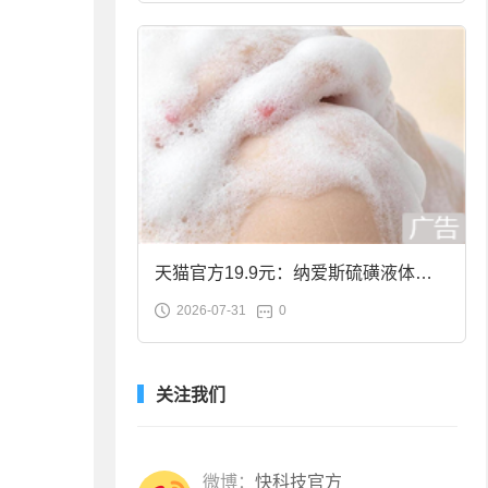
天猫官方19.9元：纳爱斯硫磺液体香
2026-07-31
0
皂2斤大促
关注我们
微博：
快科技官方