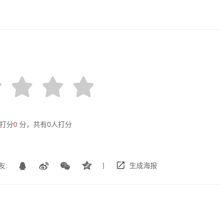
打分
0
分，共有
0
人打分
|
友:
生成海报