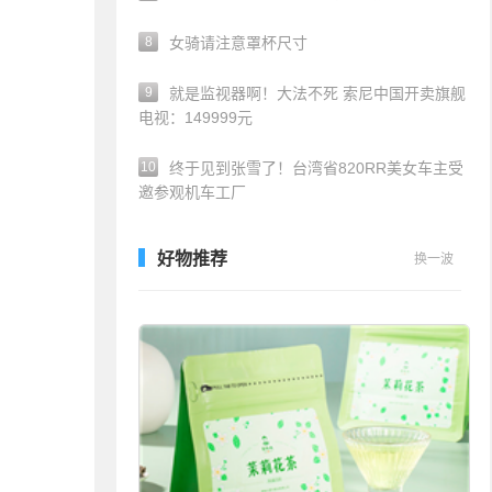
8
女骑请注意罩杯尺寸
9
就是监视器啊！大法不死 索尼中国开卖旗舰
电视：149999元
10
终于见到张雪了！台湾省820RR美女车主受
邀参观机车工厂
好物推荐
换一波