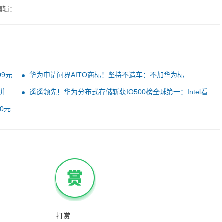
编辑：
99元
华为申请问界AITO商标！坚持不造车：不加华为标
拼
遥遥领先！华为分布式存储斩获IO500榜全球第一：Intel看
不见尾灯
0元
打赏