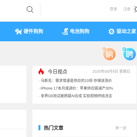
登录
注册
硬件狗狗
电池狗狗
驱动之家
今日视点
2026年08月9日 星期日
·
马斯克：需求增速是供应的10倍 存储该涨价
·
iPhone 17本月或调价：苹果供应链减产30%
·
享界G9测试被质疑AI合成 实拍视频终结流言
·
新能源车涉水后报废 是否可以全损理赔
热门文章
换一波