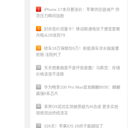
1
iPhone 17本月要涨价：苹果供应链减产 供
货压力瞬间加剧
2
封杀低价流量卡！移动联通电信下便宜套餐
月租从28涨到79
3
修车18万保额仅6万！新能源车涉水报废遭
拒赔 法院判了
4
天天想着崩盘不是坏就是蠢！马斯克：存储
价格该涨不该跌
5
华为畅享100 Pro Max首发麒麟8030：麒麟
最强8系芯片
6
享界G9泥坑实测被质疑为AI合成 更多实拍
视频流出终结流言
7
326天！苹果iOS 26终于能越狱了