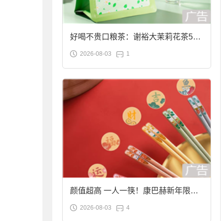
好喝不贵口粮茶：谢裕大茉莉花茶50g
2026-08-03
1
袋装9.9元到手
颜值超高 一人一筷！康巴赫新年限定
2026-08-03
4
合金筷子大促：19.9元