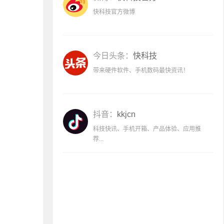
快科技官方微博
今日头条：
快科技
带来硬件软件、手机数码最快资讯！
抖音：
kkjcn
科技快讯、手机开箱、产品体验、应用推
荐...