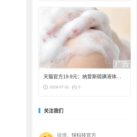
天猫官方19.9元：纳爱斯硫磺液体香
2026-07-31
0
皂2斤大促
关注我们
微博：
快科技官方