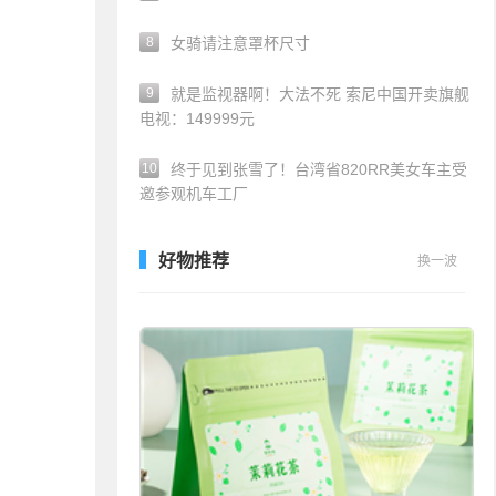
8
女骑请注意罩杯尺寸
9
就是监视器啊！大法不死 索尼中国开卖旗舰
电视：149999元
10
终于见到张雪了！台湾省820RR美女车主受
邀参观机车工厂
好物推荐
换一波