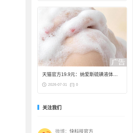
天猫官方19.9元：纳爱斯硫磺液体香
2026-07-31
0
皂2斤大促
关注我们
微博：
快科技官方