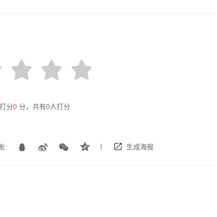
打分
0
分，共有
0
人打分
|
友:
生成海报