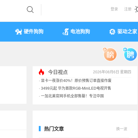
登录
注册
硬件狗狗
电池狗狗
驱动之家
今日视点
2026年08月6日 星期四
·
《黑神话》全平台七折优惠：史低
·
显卡一夜涨价40%！原价预售订单直接作废
·
3499元起 华为首款RGB-MiniLED电视开售
·
一加北美官网手机全部售罄！专注中国
热门文章
换一波