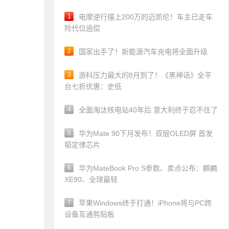
1
电摩逆行撞上200万的迈凯伦！车主已走车
险代位追偿
2
国家出手了！新能源汽车充电将全面升级
3
游科压力最大的8月到了！《黑神话》全平
台七折优惠：史低
4
全面淘汰核电站40年后 意大利终于忍不住了
5
华为Mate 90下月发布！双层OLED屏 首发
韬定律芯片
6
华为MateBook Pro S参数、卖点公布：麒麟
XE90、全球最轻
7
苹果Windows终于打通！iPhone将与PC跨
设备互通剪贴板