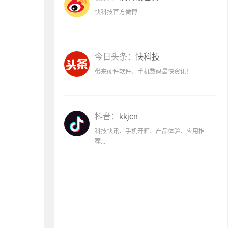
快科技官方微博
今日头条：
快科技
带来硬件软件、手机数码最快资讯！
抖音：
kkjcn
科技快讯、手机开箱、产品体验、应用推
荐...