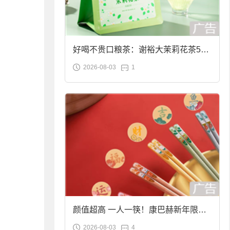
好喝不贵口粮茶：谢裕大茉莉花茶50g
2026-08-03
1
袋装9.9元到手
颜值超高 一人一筷！康巴赫新年限定
2026-08-03
4