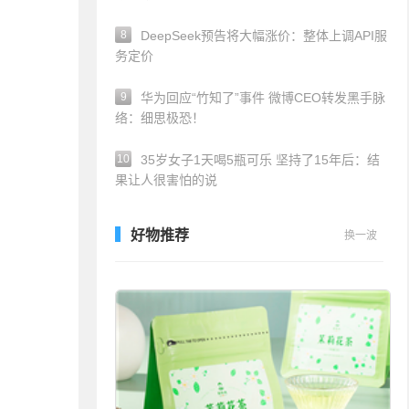
8
DeepSeek预告将大幅涨价：整体上调API服
务定价
9
华为回应“竹知了”事件 微博CEO转发黑手脉
络：细思极恐！
10
35岁女子1天喝5瓶可乐 坚持了15年后：结
果让人很害怕的说
好物推荐
换一波