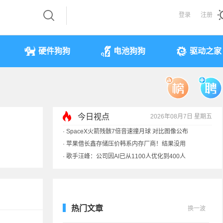
登录
注册
硬件狗狗
电池狗狗
驱动之家
今日视点
2026年08月7日 星期五
·
SpaceX火箭残骸7倍音速撞月球 对比图像公布
·
苹果借长鑫存储压价韩系内存厂商！结果没用
·
歌手汪峰：公司因AI已从1100人优化到400人
·
索尼旗舰电视上市：115寸、149999元
热门文章
换一波