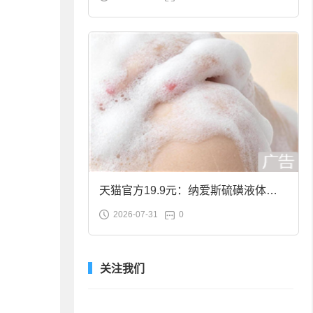
合金筷子大促：19.9元
天猫官方19.9元：纳爱斯硫磺液体香
2026-07-31
0
皂2斤大促
关注我们