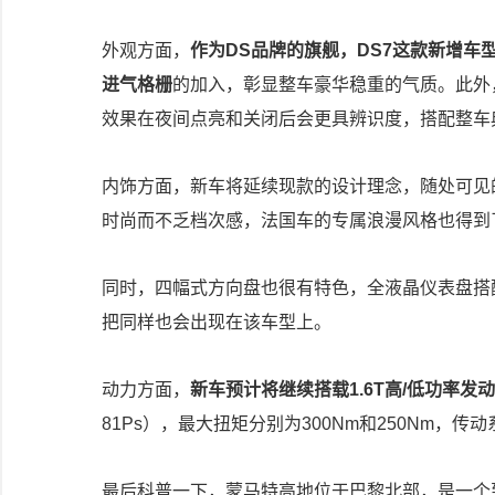
外观方面，
作为DS品牌的旗舰，DS7这款新增车
进气格栅
的加入，彰显整车豪华稳重的气质。此外
效果在夜间点亮和关闭后会更具辨识度，搭配整车
内饰方面，新车将延续现款的设计理念，随处可见
时尚而不乏档次感，法国车的专属浪漫风格也得到
同时，四幅式方向盘也很有特色，全液晶仪表盘搭
把同样也会出现在该车型上。
动力方面，
新车预计将继续搭载1.6T高/低功率发
81Ps），最大扭矩分别为300Nm和250Nm，传
最后科普一下，蒙马特高地位于巴黎北部，是一个