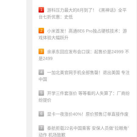
1
游科压力最大的8月到了！《黑神话》全平
台七折优惠：史低
2
小米首发！高通8E6 Pro独占硬核技术：游
戏体验大幅跃升
3
余承东回应发布会口误：起售价是24999 不
是2499
4
一加北美官网手机全部售罄！退出美国 专注
中国
5
开学三件套涨价 等等看的人失算了：厂商纷
纷提价
6
显卡一夜涨价40%！原价预售订单直接作废
7
泰航拒载22名中国乘客 安保人员做“拉眼角”
动作 机场致歉