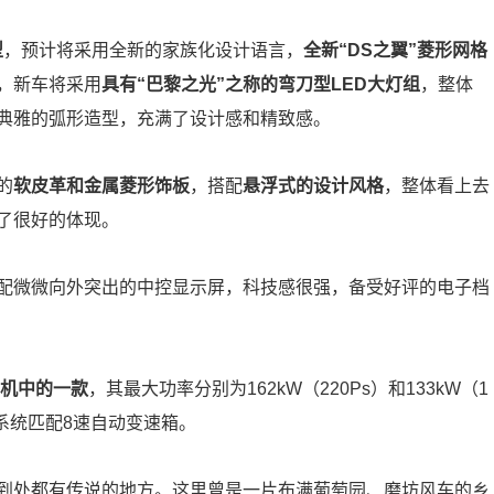
型
，预计将采用全新的家族化设计语言，
全新“DS之翼”菱形网格
，新车将采用
具有“巴黎之光”之称的弯刀型LED大灯组
，整体
典雅的弧形造型，充满了设计感和精致感。
的
软皮革和金属菱形饰板
，搭配
悬浮式的设计风格
，整体看上去
了很好的体现。
配微微向外突出的中控显示屏，科技感很强，备受好评的电子档
动机中的一款
，其最大功率分别为162kW（220Ps）和133kW（1
动系统匹配8速自动变速箱。
到处都有传说的地方。这里曾是一片布满葡萄园、磨坊风车的乡