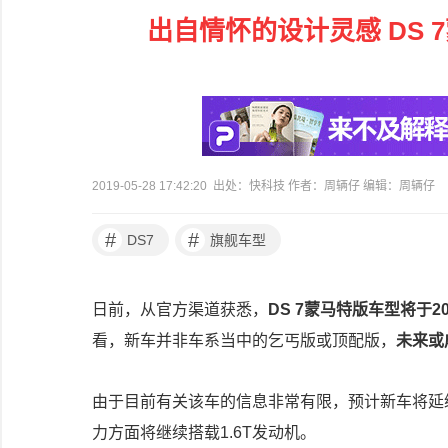
出自情怀的设计灵感 DS 
2019-05-28 17:42:20 出处：快科技 作者：周辆仔 编辑：周辆仔
#
#
DS7
旗舰车型
日前，从官方渠道获悉，
DS 7蒙马特版车型将于
看，新车并非车系当中的乞丐版或顶配版，
未来或
由于目前有关该车的信息非常有限，预计新车将延
力方面将继续搭载1.6T发动机。