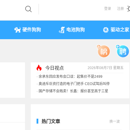
登录
注册
硬件狗狗
电池狗狗
驱动之家
今日视点
2026年08月7日 星期五
·
余承东回应发布会口误：起售价不是2499
·
奥迪斥巨资打造的电子门把手 CEO试驾后叫停
·
国产存储不会贱卖！长鑫：报价甚至高于三星
·
提前还车贷要向银行缴4万违约金？法院判了
热门文章
换一波