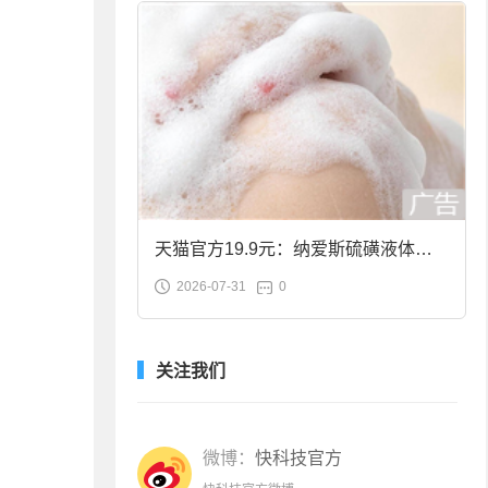
天猫官方19.9元：纳爱斯硫磺液体香
2026-07-31
0
皂2斤大促
关注我们
微博：
快科技官方