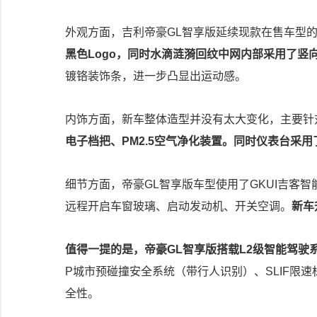
外观方面，吉利帝豪GL智享版延续现款在售车型
黑色Logo，同时水滴涟漪回纹中网内部采用了竖
镀铬装饰条，进一步凸显出运动感。
内饰方面，新车整体造型并没有太大变化，主要针
电子档把、PM2.5空气净化装置。同时仪表台采
细节方面，帝豪GL智享版车型使用了GKUI吉客智
远程开启车窗玻璃、启动发动机、开关空调。
新车
值得一提的是，帝豪GL智享版搭载L2级智能驾驶
P城市预碰撞安全系统（带行人识别）、SLIF限
全性。