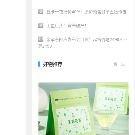
8
显卡一夜涨价40%！原价预售订单直接作废
9
卫星巨头：宣布破产！
10
余承东回应发布会口误：起售价是24999 不
是2499
好物推荐
换一波