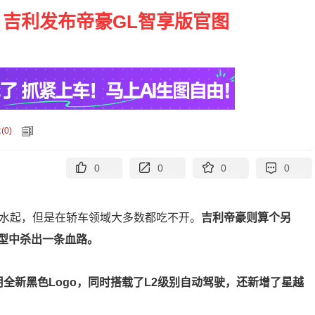
 吉利发布帝豪GL智享版官图
论
(
0
)
0
0
0
0
生水起，但是在轿车领域大多数都吃不开。
吉利帝豪则算个另
型中杀出一条血路。
用全新黑色Logo，同时搭载了L2级别自动驾驶，还新增了星越