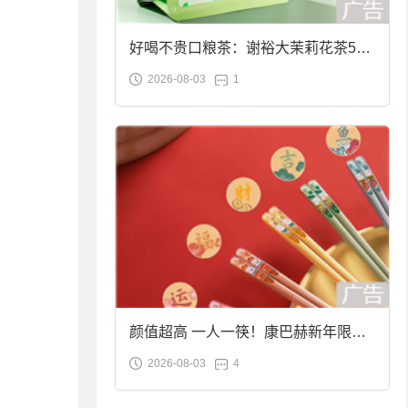
好喝不贵口粮茶：谢裕大茉莉花茶50g
2026-08-03
1
袋装9.9元到手
颜值超高 一人一筷！康巴赫新年限定
2026-08-03
4
合金筷子大促：19.9元