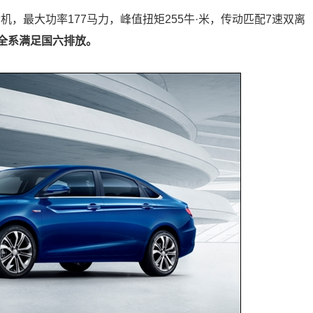
机，最大功率177马力，峰值扭矩255牛·米，传动匹配7速双离
车全系满足国六排放。