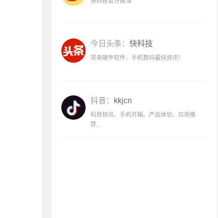
快科技官方微博
今日头条：
快科技
带来硬件软件、手机数码最快资讯！
抖音：
kkjcn
科技快讯、手机开箱、产品体验、应用推
荐...