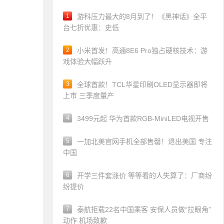
1
游科压力最大的8月到了！《黑神话》全平
台七折优惠：史低
2
小米首发！高通8E6 Pro独占硬核技术：游
戏体验大幅跃升
3
全球首款！TCL华星印刷OLED显示器即将
上市 三季度量产
4
3499元起 华为首款RGB-MiniLED电视开售
5
一加北美官网手机全部售罄！退出美国 专注
中国
6
开学三件套涨价 等等看的人失算了：厂商纷
纷提价
7
泰航拒载22名中国乘客 安保人员做“拉眼角”
动作 机场致歉