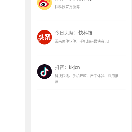
快科技官方微博
今日头条：
快科技
带来硬件软件、手机数码最快资讯！
抖音：
kkjcn
科技快讯、手机开箱、产品体验、应用推
荐...