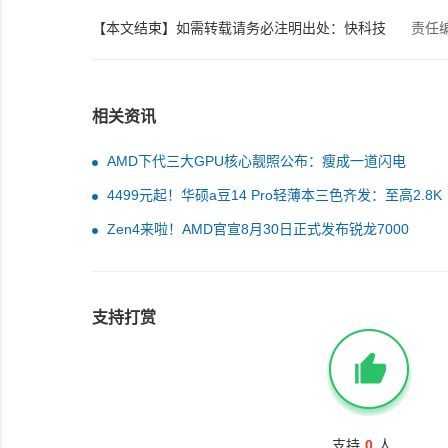
【本文结束】如需转载请务必注明出处：快科技
责任
相关资讯
AMD下代三大GPU核心靓照公布：瘦成一道闪电
4499元起！华硕a豆14 Pro轻薄本三色齐发：至高2.8K
OLED好屏
Zen4来啦！AMD官宣8月30日正式发布锐龙7000
支持打赏
支持
0
人