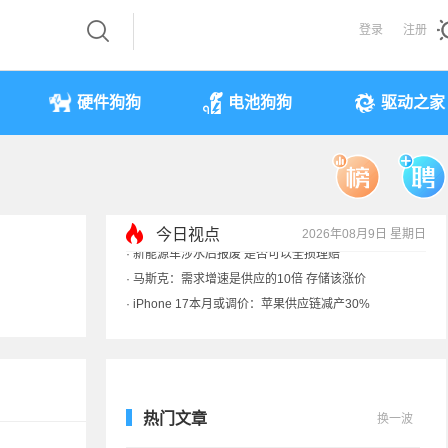
登录
注册
硬件狗狗
电池狗狗
驱动之家
今日视点
2026年08月9日 星期日
·
iPhone 17本月或调价：苹果供应链减产30%
·
享界G9测试被质疑AI合成 实拍视频终结流言
·
新能源车涉水后报废 是否可以全损理赔
·
马斯克：需求增速是供应的10倍 存储该涨价
热门文章
换一波