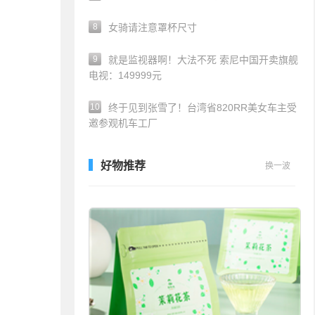
8
女骑请注意罩杯尺寸
9
就是监视器啊！大法不死 索尼中国开卖旗舰
电视：149999元
10
终于见到张雪了！台湾省820RR美女车主受
邀参观机车工厂
好物推荐
换一波