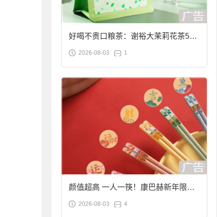
好喝不贵口粮茶：谢裕大茉莉花茶50g
2026-08-03
1
袋装9.9元到手
颜值超高 一人一筷！康巴赫新年限定
2026-08-03
4
合金筷子大促：19.9元