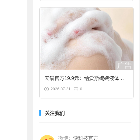
天猫官方19.9元：纳爱斯硫磺液体香
2026-07-31
0
皂2斤大促
关注我们
微博：
快科技官方