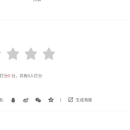
打分
0
分，共有
0
人打分
|
友:
生成海报