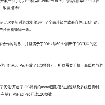
机7Pro机型(CN/IN/EU/US) 的超高帧率(90fps) 体
敬请期待!”
表示此次更新对游戏引擎进行了全面升级导致兼容性出现问题，
用户还要稍微等一等。
车合作的消息，并且演示了90Hz与60Hz刷新下QQ飞车的区
对iPad Pro开放了120帧数），所以需要手机厂商单独与游
优化“开启了iOS特有的metal图形驱动加速以及多线程机制，
针对iPad Pro开放120帧数。