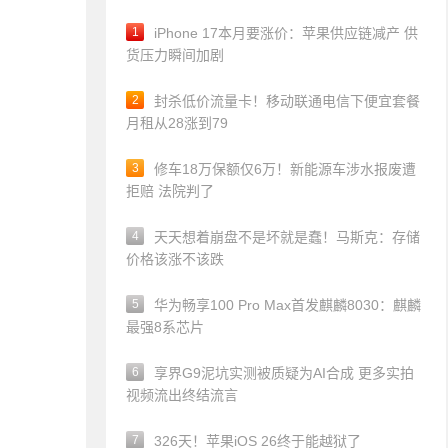
1
iPhone 17本月要涨价：苹果供应链减产 供
货压力瞬间加剧
2
封杀低价流量卡！移动联通电信下便宜套餐
月租从28涨到79
3
修车18万保额仅6万！新能源车涉水报废遭
拒赔 法院判了
4
天天想着崩盘不是坏就是蠢！马斯克：存储
价格该涨不该跌
5
华为畅享100 Pro Max首发麒麟8030：麒麟
最强8系芯片
6
享界G9泥坑实测被质疑为AI合成 更多实拍
视频流出终结流言
7
326天！苹果iOS 26终于能越狱了