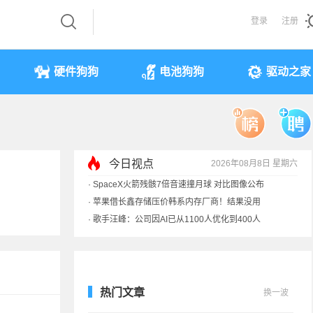
登录
注册
硬件狗狗
电池狗狗
驱动之家
今日视点
2026年08月8日 星期六
·
SpaceX火箭残骸7倍音速撞月球 对比图像公布
·
苹果借长鑫存储压价韩系内存厂商！结果没用
·
歌手汪峰：公司因AI已从1100人优化到400人
·
索尼旗舰电视上市：115寸、149999元
热门文章
换一波