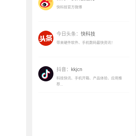
快科技官方微博
今日头条：
快科技
带来硬件软件、手机数码最快资讯！
抖音：
kkjcn
科技快讯、手机开箱、产品体验、应用推
荐...