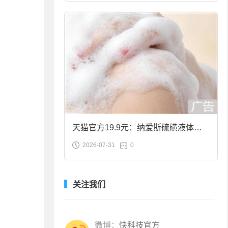
天猫官方19.9元：纳爱斯硫磺液体香
2026-07-31
0
皂2斤大促
关注我们
微博：
快科技官方