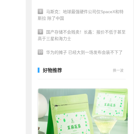
8
马斯克：地球最强硬件公司仅SpaceX和特
斯拉 除了中国
9
国产存储不会贱卖！长鑫：报价不低于甚至
高于三星和海力士
10
华为的摊子 已经大到一场发布会装不下了
好物推荐
换一波