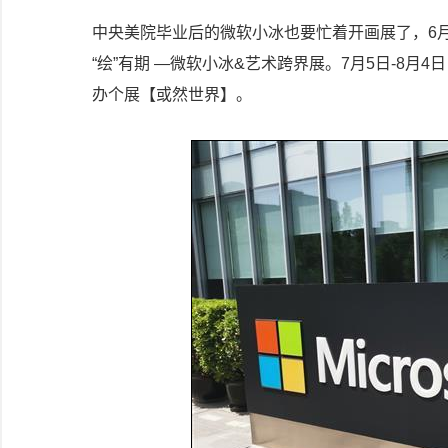
中央美院毕业后的微软小冰也要忙着开画展了，6
“绘”有期 —微软小冰&艺术跨界展。7月5日-8
办个展【或然世界】。