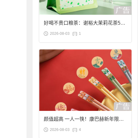
好喝不贵口粮茶：谢裕大茉莉花茶50g
2026-08-03
1
袋装9.9元到手
颜值超高 一人一筷！康巴赫新年限定
2026-08-03
4
合金筷子大促：19.9元