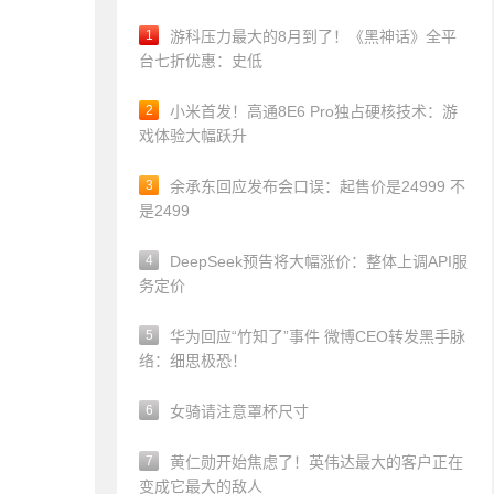
1
游科压力最大的8月到了！《黑神话》全平
台七折优惠：史低
2
小米首发！高通8E6 Pro独占硬核技术：游
戏体验大幅跃升
3
余承东回应发布会口误：起售价是24999 不
是2499
4
DeepSeek预告将大幅涨价：整体上调API服
务定价
5
华为回应“竹知了”事件 微博CEO转发黑手脉
络：细思极恐！
6
女骑请注意罩杯尺寸
7
黄仁勋开始焦虑了！英伟达最大的客户正在
变成它最大的敌人