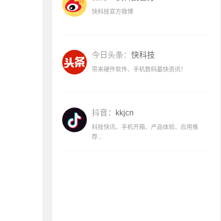
快科技官方微博
今日头条：
快科技
带来硬件软件、手机数码最快资讯！
抖音：
kkjcn
科技快讯、手机开箱、产品体验、应用推
荐...