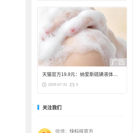
天猫官方19.9元：纳爱斯硫磺液体香
2026-07-31
0
皂2斤大促
关注我们
微博：
快科技官方