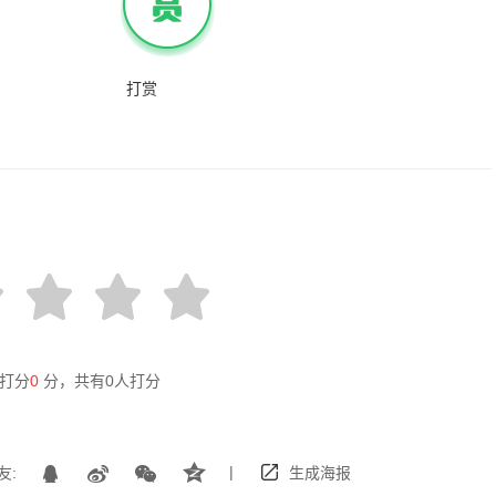
打赏
打分
0
分，共有
0
人打分
|
友:
生成海报