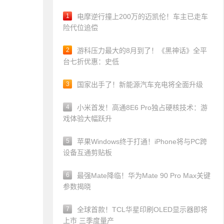
1
电摩逆行撞上200万的迈凯伦！车主已走车
险代位追偿
2
游科压力最大的8月到了！《黑神话》全平
台七折优惠：史低
3
国家出手了！新能源汽车充电将全面升级
4
小米首发！高通8E6 Pro独占硬核技术：游
戏体验大幅跃升
5
苹果Windows终于打通！iPhone将与PC跨
设备互通剪贴板
6
最强Mate降临！华为Mate 90 Pro Max关键
参数揭晓
7
全球首款！TCL华星印刷OLED显示器即将
上市 三季度量产