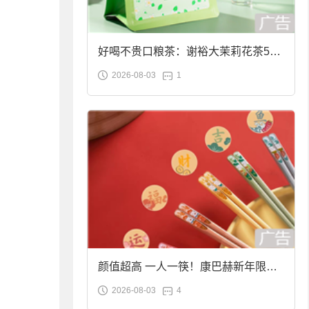
好喝不贵口粮茶：谢裕大茉莉花茶50g
2026-08-03
1
袋装9.9元到手
颜值超高 一人一筷！康巴赫新年限定
2026-08-03
4
合金筷子大促：19.9元