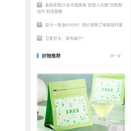
8
泰航拒载22名中国乘客 安保人员做“拉眼角”
动作 机场致歉
9
显卡一夜涨价40%！原价预售订单直接作废
10
卫星巨头：宣布破产！
好物推荐
换一波