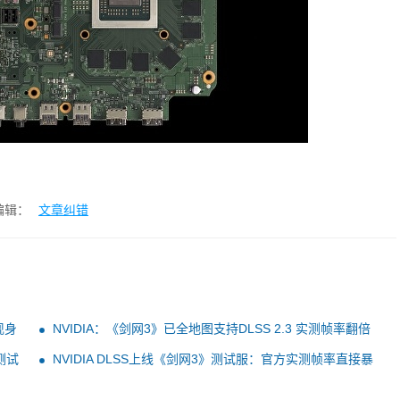
编辑：
文章纠错
现身
NVIDIA：《剑网3》已全地图支持DLSS 2.3 实测帧率翻倍
暴涨
测试
NVIDIA DLSS上线《剑网3》测试服：官方实测帧率直接暴
涨2倍