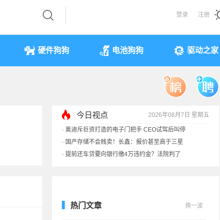
登录
注册
硬件狗狗
电池狗狗
驱动之家
今日视点
2026年08月7日 星期五
·
奥迪斥巨资打造的电子门把手 CEO试驾后叫停
·
国产存储不会贱卖！长鑫：报价甚至高于三星
·
提前还车贷要向银行缴4万违约金？法院判了
·
余承东回应发布会口误：起售价不是2499
热门文章
换一波