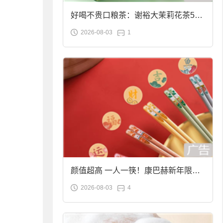
好喝不贵口粮茶：谢裕大茉莉花茶50g
2026-08-03
1
袋装9.9元到手
颜值超高 一人一筷！康巴赫新年限定
2026-08-03
4
合金筷子大促：19.9元