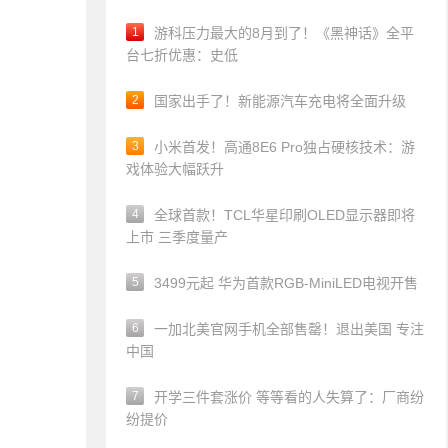
1
游科压力最大的8月到了！《黑神话》全平
台七折优惠：史低
2
国家出手了！新能源汽车充电将全面升级
3
小米首发！高通8E6 Pro独占硬核技术：游
戏体验大幅跃升
4
全球首款！TCL华星印刷OLED显示器即将
上市 三季度量产
5
3499元起 华为首款RGB-MiniLED电视开售
6
一加北美官网手机全部售罄！退出美国 专注
中国
7
开学三件套涨价 等等看的人失算了：厂商纷
纷提价