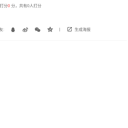
打分
0
分，共有
0
人打分
|
友:
生成海报