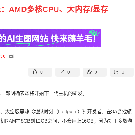
ox：AMD多核CPU、大内存/显存
论
(
0
)
0
0
0
0
田宪一郎明确表态将开始下一代主机的研发。
es技术总监、太空版黑魂《地狱时刻（Hellpoint）》开发者、在3A游戏领
代主机RAM在8GB到12GB之间，不会用上16GB，因为对于多数游