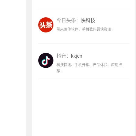
今日头条：
快科技
带来硬件软件、手机数码最快资讯！
抖音：
kkjcn
科技快讯、手机开箱、产品体验、应用推
荐...