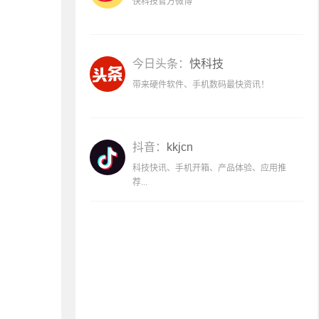
快科技官方微博
今日头条：
快科技
带来硬件软件、手机数码最快资讯！
抖音：
kkjcn
科技快讯、手机开箱、产品体验、应用推
荐...