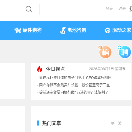
登录
注册
硬件狗狗
电池狗狗
驱动之家
·
奥迪斥巨资打造的电子门把手 CEO试驾后叫停
今日视点
2026年08月7日 星期五
·
国产存储不会贱卖！长鑫：报价甚至高于三星
·
提前还车贷要向银行缴4万违约金？法院判了
·
余承东回应发布会口误：起售价不是2499
热门文章
换一波