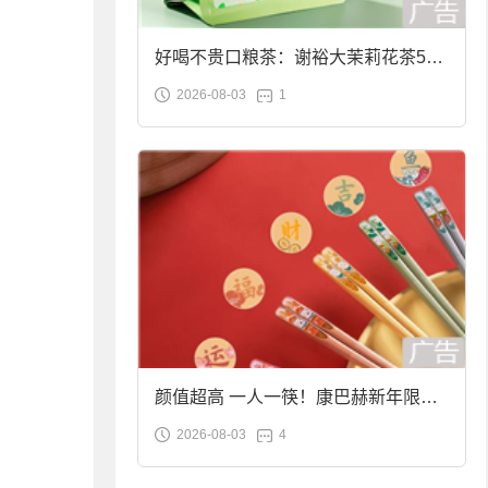
好喝不贵口粮茶：谢裕大茉莉花茶50g
2026-08-03
1
袋装9.9元到手
颜值超高 一人一筷！康巴赫新年限定
2026-08-03
4
合金筷子大促：19.9元