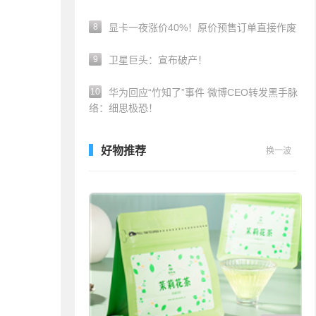
8
显卡一夜涨价40%！原价预售订单直接作废
9
卫星巨头：宣布破产！
10
华为回应“竹知了”事件 微博CEO转发黑手脉
络：细思极恐！
好物推荐
换一波