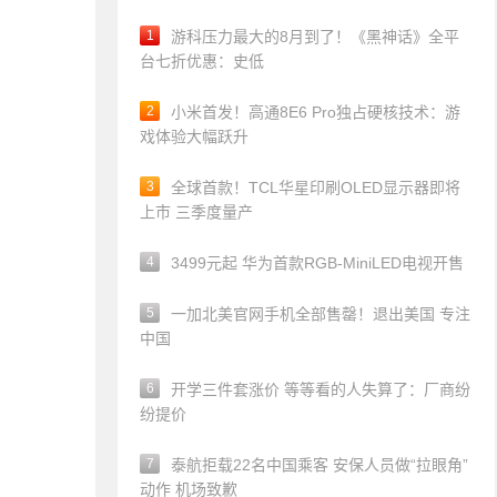
1
游科压力最大的8月到了！《黑神话》全平
台七折优惠：史低
2
小米首发！高通8E6 Pro独占硬核技术：游
戏体验大幅跃升
3
全球首款！TCL华星印刷OLED显示器即将
上市 三季度量产
4
3499元起 华为首款RGB-MiniLED电视开售
5
一加北美官网手机全部售罄！退出美国 专注
中国
6
开学三件套涨价 等等看的人失算了：厂商纷
纷提价
7
泰航拒载22名中国乘客 安保人员做“拉眼角”
动作 机场致歉