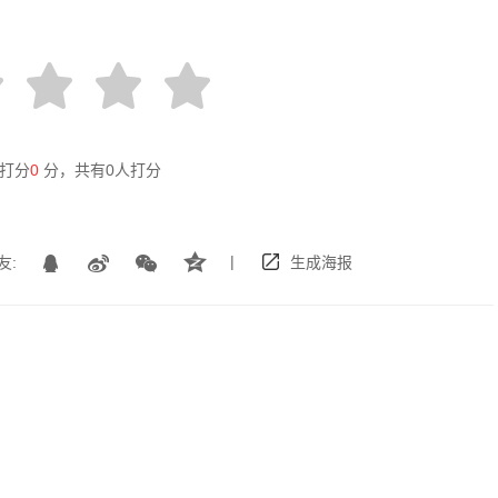
打分
0
分，共有
0
人打分
|
友:
生成海报