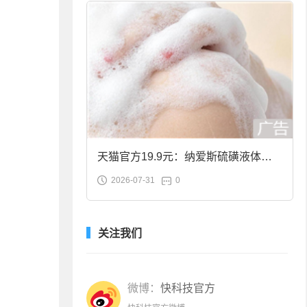
天猫官方19.9元：纳爱斯硫磺液体香
2026-07-31
0
皂2斤大促
关注我们
微博：
快科技官方