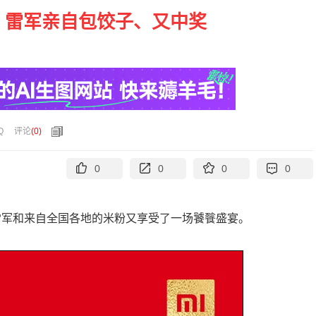
宴：雷军亲自包饺子、又中奖
Q
评论
(
0
)
0
0
0
0
，雷军和来自全国各地的米粉又享受了一场饕餮盛宴。