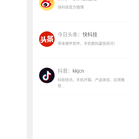
快科技官方微博
今日头条：
快科技
带来硬件软件、手机数码最快资讯！
抖音：
kkjcn
科技快讯、手机开箱、产品体验、应用推
荐...