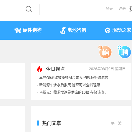
登录
注册
硬件狗狗
电池狗狗
驱动之家
·
享界G9测试被质疑AI合成 实拍视频终结流言
·
新能源车涉水后报废 是否可以全损理赔
今日视点
2026年08月9日 星期日
·
马斯克：需求增速是供应的10倍 存储该涨价
·
iPhone 17本月或调价：苹果供应链减产30%
热门文章
换一波