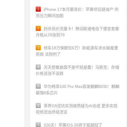
1
iPhone 17本月要涨价：苹果供应链减产 供
货压力瞬间加剧
2
封杀低价流量卡！移动联通电信下便宜套餐
月租从28涨到79
3
修车18万保额仅6万！新能源车涉水报废遭
拒赔 法院判了
4
天天想着崩盘不是坏就是蠢！马斯克：存储
价格该涨不该跌
5
华为畅享100 Pro Max首发麒麟8030：麒麟
最强8系芯片
6
享界G9泥坑实测被质疑为AI合成 更多实拍
视频流出终结流言
7
326天！苹果iOS 26终于能越狱了