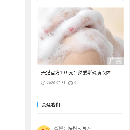
天猫官方19.9元：纳爱斯硫磺液体香
2026-07-31
0
皂2斤大促
关注我们
微博：
快科技官方