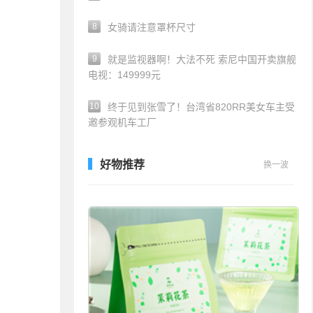
8
女骑请注意罩杯尺寸
9
就是监视器啊！大法不死 索尼中国开卖旗舰
电视：149999元
10
终于见到张雪了！台湾省820RR美女车主受
邀参观机车工厂
好物推荐
换一波