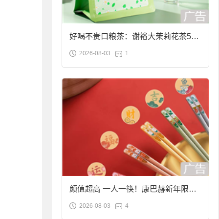
好喝不贵口粮茶：谢裕大茉莉花茶50g
2026-08-03
1
袋装9.9元到手
颜值超高 一人一筷！康巴赫新年限定
2026-08-03
4
合金筷子大促：19.9元