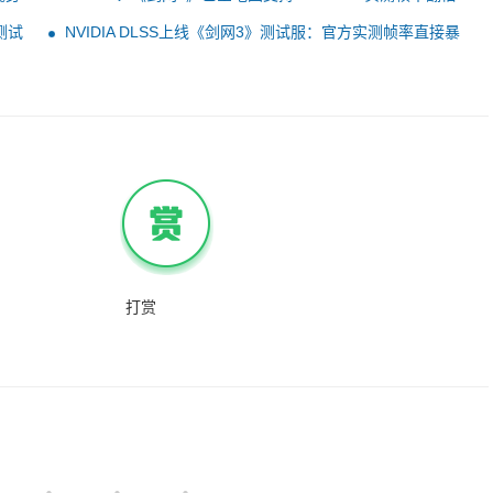
暴涨
测试
NVIDIA DLSS上线《剑网3》测试服：官方实测帧率直接暴
涨2倍
打赏