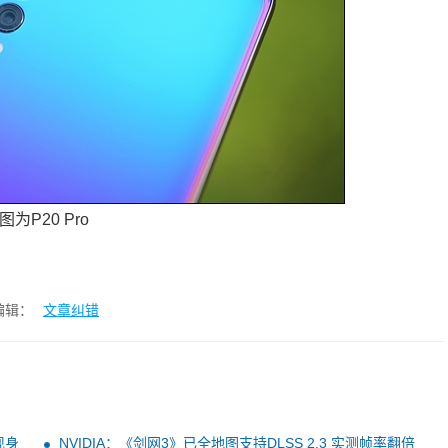
图为P20 Pro
编辑：
文章纠错
现身
NVIDIA：《剑网3》已全地图支持DLSS 2.3 实测帧率翻倍