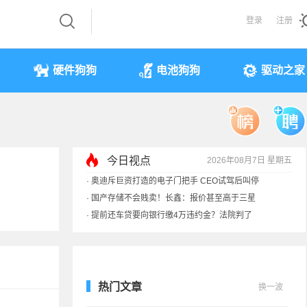
登录
注册
硬件狗狗
电池狗狗
驱动之家
今日视点
2026年08月7日 星期五
·
奥迪斥巨资打造的电子门把手 CEO试驾后叫停
·
国产存储不会贱卖！长鑫：报价甚至高于三星
·
提前还车贷要向银行缴4万违约金？法院判了
·
余承东回应发布会口误：起售价不是2499
热门文章
换一波