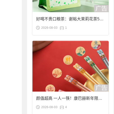
好喝不贵口粮茶：谢裕大茉莉花茶50g
2026-08-03
1
袋装9.9元到手
颜值超高 一人一筷！康巴赫新年限定
2026-08-03
4
合金筷子大促：19.9元