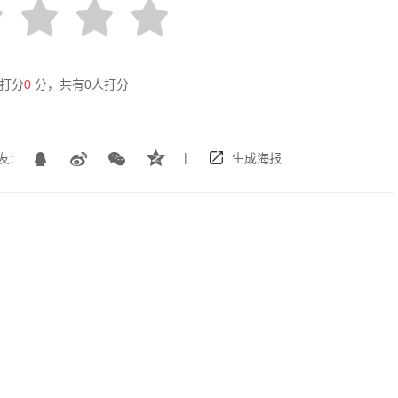
打分
0
分，共有
0
人打分
|
友:
生成海报