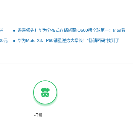
拼
遥遥领先！华为分布式存储斩获IO500榜全球第一：Intel看
不见尾灯
00元
华为Mate X3、P60销量逆势大增长！“畅销密码”找到了
打赏