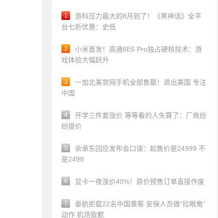
1
游科压力最大的8月到了！《黑神话》全平
台七折优惠：史低
2
小米首发！高通8E6 Pro独占硬核技术：游
戏体验大幅跃升
3
一加北美官网手机全部售罄！退出美国 专注
中国
4
开学三件套涨价 等等看的人失算了：厂商纷
纷提价
5
余承东回应发布会口误：起售价是24999 不
是2499
6
显卡一夜涨价40%！原价预售订单直接作废
7
泰航拒载22名中国乘客 安保人员做“拉眼角”
动作 机场致歉