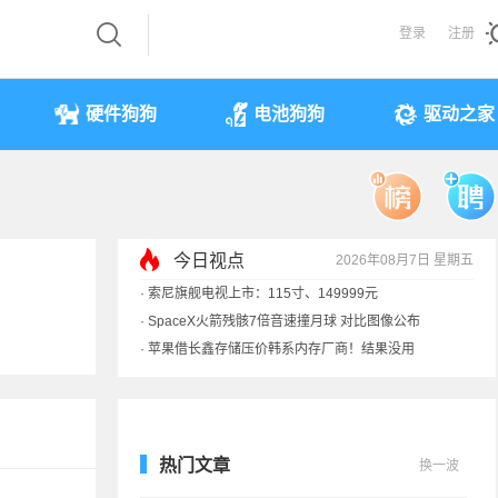
登录
注册
硬件狗狗
电池狗狗
驱动之家
·
索尼旗舰电视上市：115寸、149999元
·
SpaceX火箭残骸7倍音速撞月球 对比图像公布
今日视点
2026年08月7日 星期五
·
苹果借长鑫存储压价韩系内存厂商！结果没用
·
歌手汪峰：公司因AI已从1100人优化到400人
热门文章
换一波