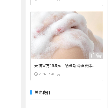
合金筷子大促：19.9元
天猫官方19.9元：纳爱斯硫磺液体香
2026-07-31
0
皂2斤大促
关注我们