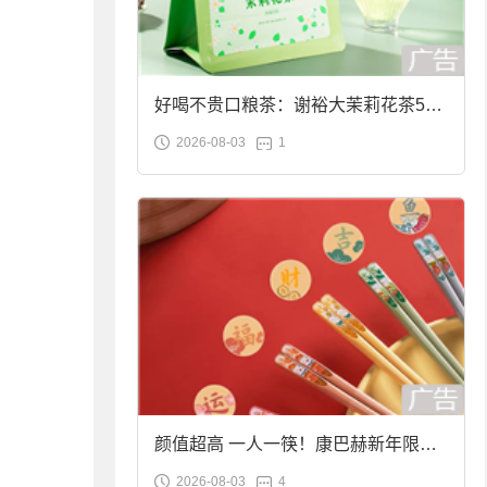
好喝不贵口粮茶：谢裕大茉莉花茶50g
2026-08-03
1
袋装9.9元到手
颜值超高 一人一筷！康巴赫新年限定
2026-08-03
4