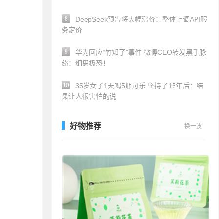
8
DeepSeek预告将大幅涨价：整体上调API服
务定价
9
华为回应“竹知了”事件 微博CEO转发黑手脉
络：细思极恐！
10
35岁女子1天喝5瓶可乐 坚持了15年后：结
果让人很害怕的说
好物推荐
换一波