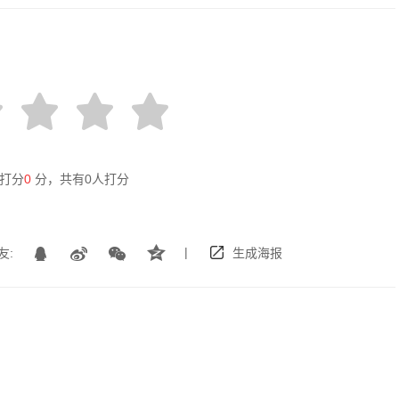
打分
0
分，共有
0
人打分
|
友:
生成海报