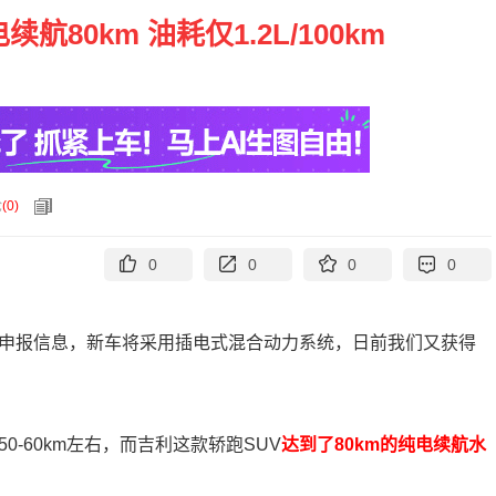
航80km 油耗仅1.2L/100km
论
(
0
)
0
0
0
0
的申报信息，新车将采用插电式混合动力系统，日前我们又获得
-60km左右，而吉利这款轿跑SUV
达到了80km的纯电续航水