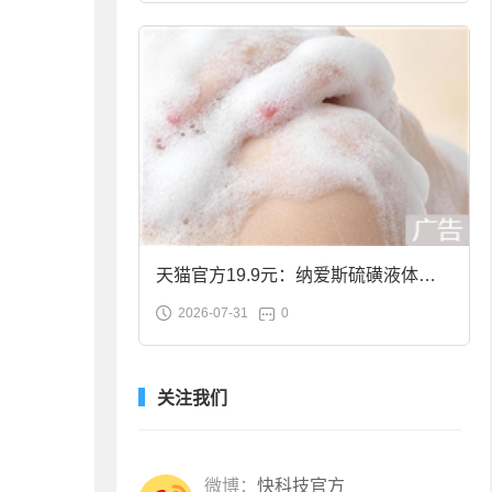
天猫官方19.9元：纳爱斯硫磺液体香
2026-07-31
0
皂2斤大促
关注我们
微博：
快科技官方