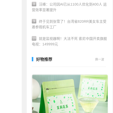
8
汪峰：公司因AI已从1100人优化到400人 运
营效率显著提升
9
终于见到张雪了！台湾省820RR美女车主受
邀参观机车工厂
10
就是监视器啊！大法不死 索尼中国开卖旗舰
电视：149999元
好物推荐
换一波