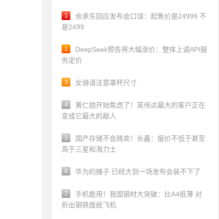
1
余承东回应发布会口误：起售价是24999 不
是2499
2
DeepSeek预告将大幅涨价：整体上调API服
务定价
3
女骑请注意罩杯尺寸
4
黄仁勋开始焦虑了！英伟达最大的客户正在
变成它最大的敌人
5
国产存储不会贱卖！长鑫：报价不低于甚至
高于三星和海力士
6
华为的摊子 已经大到一场发布会装不下了
7
手机能用！我国钢材大突破：比A4纸薄 对
折出钢铁版纸飞机