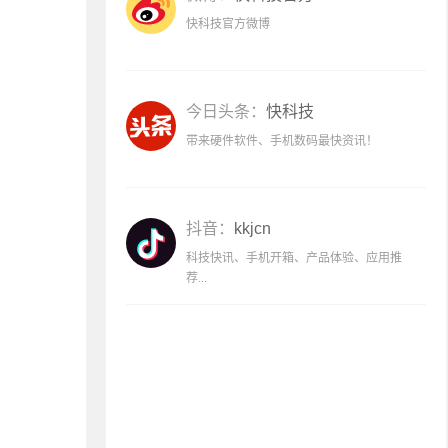
快科技官方微博
今日头条：
快科技
带来硬件软件、手机数码最快资讯！
抖音：
kkjcn
科技快讯、手机开箱、产品体验、应用推
荐...