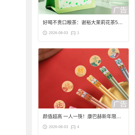
好喝不贵口粮茶：谢裕大茉莉花茶50g
2026-08-03
1
袋装9.9元到手
颜值超高 一人一筷！康巴赫新年限定
2026-08-03
4
合金筷子大促：19.9元