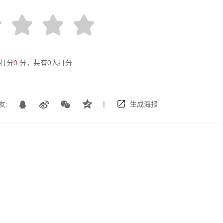
打分
0
分，共有
0
人打分
|
友:
生成海报