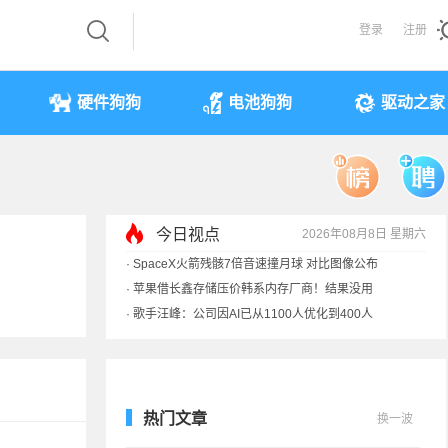
登录
注册
硬件狗狗
电池狗狗
驱动之家
今日视点
2026年08月8日 星期六
·
SpaceX火箭残骸7倍音速撞月球 对比图像公布
·
苹果借长鑫存储压价韩系内存厂商！结果没用
·
歌手汪峰：公司因AI已从1100人优化到400人
·
索尼旗舰电视上市：115寸、149999元
热门文章
换一波