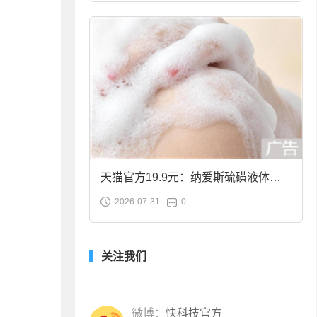
天猫官方19.9元：纳爱斯硫磺液体香
2026-07-31
0
皂2斤大促
关注我们
微博：
快科技官方