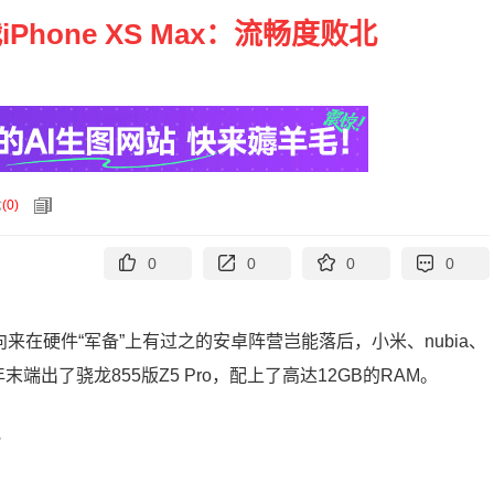
Phone XS Max：流畅度败北
论
(
0
)
0
0
0
0
是向来在硬件“军备”上有过之的安卓阵营岂能落后，小米、nubia、
出了骁龙855版Z5 Pro，配上了高达12GB的RAM。
？