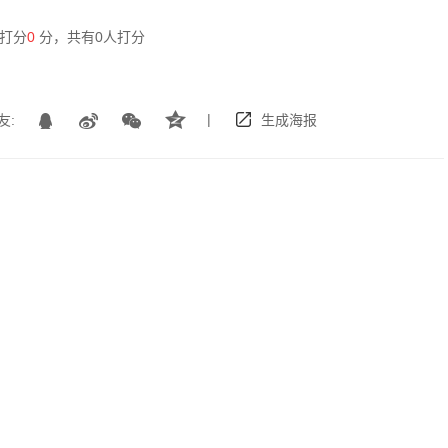
打分
0
分，共有
0
人打分
|
友:
生成海报