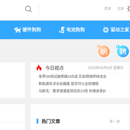
登录
注册
硬件狗狗
电池狗狗
驱动之家
今日视点
2026年08月9日 星期日
·
享界G9测试被质疑AI合成 实拍视频终结流言
·
新能源车涉水后报废 是否可以全损理赔
·
马斯克：需求增速是供应的10倍 存储该涨价
·
iPhone 17本月或调价：苹果供应链减产30%
热门文章
换一波