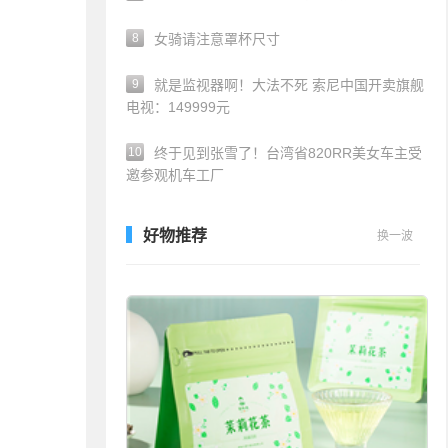
8
女骑请注意罩杯尺寸
9
就是监视器啊！大法不死 索尼中国开卖旗舰
电视：149999元
10
终于见到张雪了！台湾省820RR美女车主受
邀参观机车工厂
好物推荐
换一波