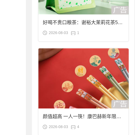
好喝不贵口粮茶：谢裕大茉莉花茶50g
2026-08-03
1
袋装9.9元到手
颜值超高 一人一筷！康巴赫新年限定
2026-08-03
4
合金筷子大促：19.9元