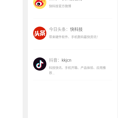
快科技官方微博
今日头条：
快科技
带来硬件软件、手机数码最快资讯！
抖音：
kkjcn
科技快讯、手机开箱、产品体验、应用推
荐...