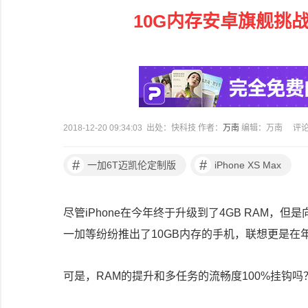
10G内存安卓旗舰挑战i
2018-12-20 09:34:03 出处：快科技 作者：
万南
编辑：万南
评
#
#
一加6T迈凯伦定制版
iPhone XS Max
尽管iPhone在今年终于升级到了4GB RAM，但
一加等纷纷推出了10GB内存的手机，联想更是在年末端
可是，RAM的提升和多任务的流畅度100%挂钩吗